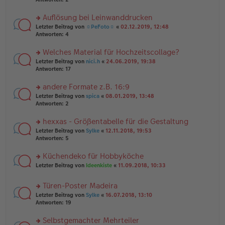
e
tr
n
n
a
g
er
Auflösung bei Leinwanddrucken
g
el
B
es
rs
Letzter Beitrag von
☼PeFoto☼
«
02.12.2019, 12:48
ei
e
te
Antworten:
4
tr
n
r
a
er
u
Welches Material für Hochzeitscollage?
g
B
n
rs
Letzter Beitrag von
nici.h
«
24.06.2019, 19:38
ei
g
te
Antworten:
17
tr
el
r
a
es
u
andere Formate z.B. 16:9
g
e
n
n
rs
Letzter Beitrag von
spica
«
08.01.2019, 13:48
g
er
te
Antworten:
2
el
B
r
es
ei
u
hexxas - Größentabelle für die Gestaltung
e
tr
n
n
rs
Letzter Beitrag von
Sylke
«
12.11.2018, 19:53
a
g
er
te
Antworten:
5
g
el
B
r
es
ei
u
Küchendeko für Hobbyköche
e
tr
n
n
rs
Letzter Beitrag von
Ideenkiste
«
11.09.2018, 10:33
a
g
er
te
g
el
B
r
es
Türen-Poster Madeira
ei
u
e
tr
rs
n
Letzter Beitrag von
Sylke
«
16.07.2018, 13:10
n
a
te
g
Antworten:
19
er
g
r
el
B
u
es
Selbstgemachter Mehrteiler
ei
n