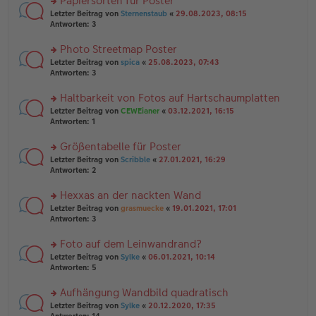
Papiersorten für Poster
el
B
g
es
rs
Letzter Beitrag von
Sternenstaub
«
29.08.2023, 08:15
ei
e
te
Antworten:
3
tr
n
r
a
er
u
Photo Streetmap Poster
g
B
n
rs
Letzter Beitrag von
spica
«
25.08.2023, 07:43
ei
g
te
Antworten:
3
tr
el
r
a
es
u
Haltbarkeit von Fotos auf Hartschaumplatten
g
e
n
n
rs
Letzter Beitrag von
CEWEianer
«
03.12.2021, 16:15
g
er
te
Antworten:
1
el
B
r
es
ei
u
Größentabelle für Poster
e
tr
n
n
rs
Letzter Beitrag von
Scribble
«
27.01.2021, 16:29
a
g
er
te
Antworten:
2
g
el
B
r
es
ei
u
Hexxas an der nackten Wand
e
tr
n
n
rs
Letzter Beitrag von
grasmuecke
«
19.01.2021, 17:01
a
g
er
te
Antworten:
3
g
el
B
r
es
ei
u
Foto auf dem Leinwandrand?
e
tr
n
n
rs
Letzter Beitrag von
Sylke
«
06.01.2021, 10:14
a
g
er
te
Antworten:
5
g
el
B
r
es
ei
u
Aufhängung Wandbild quadratisch
e
tr
n
n
rs
Letzter Beitrag von
Sylke
«
20.12.2020, 17:35
a
g
er
te