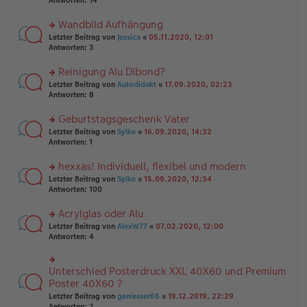
Antworten:
14
g
el
B
r
es
ei
u
Wandbild Aufhängung
e
tr
n
n
rs
Letzter Beitrag von
Jessica
«
05.11.2020, 12:01
a
g
er
te
Antworten:
3
g
el
B
r
es
ei
u
Reinigung Alu Dibond?
e
tr
n
n
rs
Letzter Beitrag von
Autodidakt
«
17.09.2020, 02:23
a
g
er
te
Antworten:
8
g
el
B
r
es
ei
u
Geburtstagsgeschenk Vater
e
tr
n
n
rs
Letzter Beitrag von
Sylke
«
16.09.2020, 14:32
a
g
er
te
Antworten:
1
g
el
B
r
es
ei
u
hexxas! Individuell, flexibel und modern
e
tr
n
n
rs
Letzter Beitrag von
Sylke
«
15.09.2020, 12:34
a
g
er
te
Antworten:
100
g
el
B
r
es
ei
u
Acrylglas oder Alu
e
tr
n
n
rs
Letzter Beitrag von
AlexW77
«
07.02.2020, 12:00
a
g
er
te
Antworten:
4
g
el
B
r
es
ei
u
e
tr
n
Unterschied Posterdruck XXL 40X60 und Premium
n
rs
a
g
er
te
Poster 40X60 ?
g
el
B
r
Letzter Beitrag von
geniesser66
«
19.12.2019, 22:29
es
ei
u
Antworten:
2