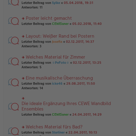
e
tr
rs
Letzter Beitrag von
Sylke
«
05.04.2018, 19:31
g
n
a
te
Antworten:
11
el
er
g
r
es
B
u
Poster leicht gemacht
e
ei
n
n
tr
rs
Letzter Beitrag von
CEWEianer
«
05.02.2018, 11:40
g
er
a
te
el
B
g
r
es
Layout: Weißer Rand bei Postern
ei
u
e
tr
rs
n
Letzter Beitrag von
Josefia
«
02.12.2017, 14:37
n
a
te
g
Antworten:
3
er
g
r
el
B
u
es
Welches Material für Zimmer
ei
n
e
tr
rs
Letzter Beitrag von
☼PeFoto☼
«
02.12.2017, 13:25
g
n
a
te
Antworten:
5
el
er
g
r
es
B
u
Eine musikalische Überraschung
e
ei
n
n
tr
rs
Letzter Beitrag von
icke46
«
29.08.2017, 11:50
g
er
a
te
Antworten:
14
el
B
g
r
es
ei
u
e
tr
n
Die ideale Ergänzung Ihres CEWE Wandbild
n
rs
a
g
er
te
Ensembles
g
el
B
r
Letzter Beitrag von
CEWEianer
«
24.04.2017, 14:29
es
ei
u
e
tr
n
n
Welches Material fürs Bad?
a
g
er
g
el
rs
Letzter Beitrag von
Starliner
«
22.04.2017, 10:13
B
es