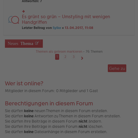
te
Antworten:
7
ei
e
r
tr
n
u
a
er
n
Es grünt so grün – Umstyling mit wenigen
g
rs
B
g
te
Handgriffen
ei
el
r
tr
Letzter Beitrag von
Sylke
«
13.04.2017, 11:08
es
u
a
e
n
g
n
g
er
Neues
Thema
el
B
es
ei
Themen als gelesen markieren
• 76 Themen
e
tr
1
2
3
n
a
Nächste
er
g
B
Gehe zu
ei
tr
a
Wer ist online?
g
Mitglieder in diesem Forum: 0 Mitglieder und 1 Gast
Berechtigungen in diesem Forum
Sie dürfen
keine
neuen Themen in diesem Forum erstellen.
Sie dürfen
keine
Antworten zu Themen in diesem Forum erstellen.
Sie dürfen Ihre Beiträge in diesem Forum
nicht
ändern.
Sie dürfen Ihre Beiträge in diesem Forum
nicht
löschen.
Sie dürfen
keine
Dateianhänge in diesem Forum erstellen.