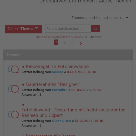
Unbeantwortete Themen
|
Aktive Themen
Neues
Thema
Themen als gelesen markieren
• 76 Themen
1
2
3
Nächste
Themen
Klebenagel für Fotoleinwände
rs
Letzter Beitrag von
Maresa
«
03.07.2025, 16:10
te
r
Galerierahmen "Designer"
u
rs
n
Letzter Beitrag von
Potzblitz9
«
09.03.2025, 19:57
te
g
Antworten:
2
r
el
u
es
n
e
Fotoleinwand - Gestaltung mit halbtransparenten
rs
g
n
te
Rahmen und Clipart
el
er
r
Letzter Beitrag von
Silber-Distel
«
15.12.2024, 16:16
es
B
u
Antworten:
5
e
ei
n
n
tr
g
er
a