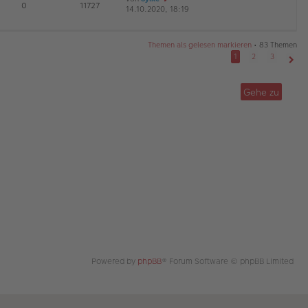
E
0
11727
14.10.2020, 18:19
e
r
a
G
u
B
g
es
ei
te
tr
Themen als gelesen markieren
• 83 Themen
r
a
1
2
3
B
g
Näch
ei
tr
Gehe zu
a
g
Powered by
phpBB
® Forum Software © phpBB Limited