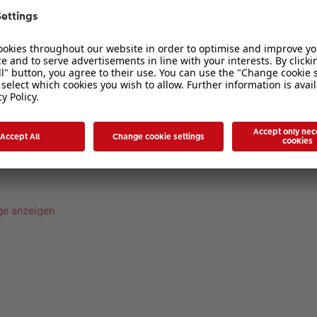
1
2
3
4
5
duktdetails
ge anzeigen