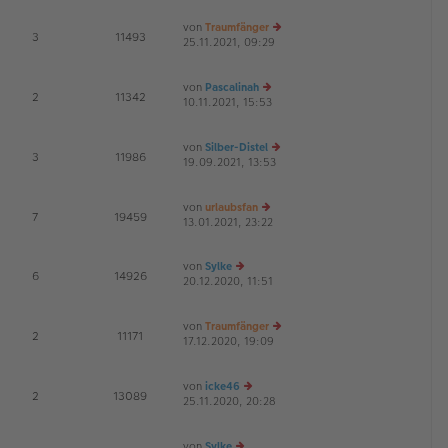
ei
es
von
Traumfänger
tr
te
E
3
11493
25.11.2021, 09:29
a
r
e
G
g
B
u
ei
es
von
Pascalinah
tr
te
E
2
11342
10.11.2021, 15:53
e
a
r
G
u
g
B
es
ei
von
Silber-Distel
te
tr
E
3
11986
19.09.2021, 13:53
r
e
a
G
B
u
g
ei
es
von
urlaubsfan
tr
te
E
7
19459
13.01.2021, 23:22
e
a
r
u
g
B
es
ei
von
Sylke
te
tr
E
6
14926
20.12.2020, 11:51
e
r
a
G
u
B
g
es
ei
von
Traumfänger
te
tr
E
2
11171
17.12.2020, 19:09
r
e
a
G
B
u
g
ei
es
von
icke46
tr
te
E
2
13089
25.11.2020, 20:28
a
e
r
G
g
u
B
es
ei
von
Sylke
te
tr