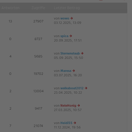
Näch
Antworten
Zugriffe
Letzter Beitrag
von
wowo
E
13
27907
03.12.2025, 13:09
e
G
u
es
von
spica
te
E
0
8727
20.09.2025, 17:51
e
r
u
B
es
ei
von
Sternenstaub
te
tr
E
4
5685
05.09.2025, 15:50
e
r
a
u
B
g
es
ei
von
Maresa
te
tr
E
0
19702
03.07.2025, 16:20
e
r
a
u
B
g
es
ei
von
walkabout2012
te
tr
E
2
13004
23.04.2025, 10:22
e
r
a
u
B
g
es
ei
von
NeleHonig
te
tr
E
2
9417
27.03.2025, 10:57
e
r
a
u
B
g
es
ei
von
Heidi55
te
tr
E
7
21074
11.12.2024, 19:56
e
r
a
G