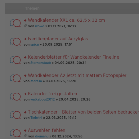
Themen
Wandkalender XXL ca. 62,5 x 32 cm
rs
von
wowo
» 01.11.2021, 16:13
te
es
r
a
Familienplaner auf Acrylglas
u
m
n
rs
t
von
spica
» 20.09.2025, 17:51
g
te
A
el
r
nh
Kalenderblätter für Wandkalender Fineline
es
u
än
rs
e
n
von
Sternenstaub
» 04.09.2025, 20:34
g
te
n
g
e
r
er
el
Wandkalender A2 jetzt mit mattem Fotopapier
u
B
es
rs
n
von
Maresa
» 03.07.2025, 16:20
ei
e
te
g
tr
n
r
el
a
er
Kalender frei gestalten
u
es
g
B
rs
n
von
walkabout2012
» 20.04.2025, 20:28
e
ei
te
g
n
tr
r
el
er
a
Tischkalender - Blätter von beiden Seiten bedrucke
u
es
B
g
rs
n
von
Tiniwini
» 22.03.2025, 19:12
e
ei
te
g
n
tr
r
el
er
a
Auswahlen fehlen
u
es
B
g
rs
n
e
von
diemanu
» 08.12.2024, 13:56
ei