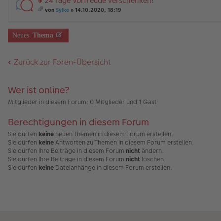
24 Tage Vorfreude verschenken!
B
es
u
g
än
m
ei
e
n
rs
g
t
von
Sylke
» 14.10.2020, 18:19
tr
n
g
te
e
A
es
a
er
el
r
nh
a
g
B
es
u
än
m
Neues
Thema
ei
e
n
g
t
tr
n
g
e
A
a
er
el
nh
Zurück zur Foren-Übersicht
g
B
es
än
ei
e
g
tr
n
e
a
er
Wer ist online?
g
B
ei
Mitglieder in diesem Forum: 0 Mitglieder und 1 Gast
tr
a
Berechtigungen in diesem Forum
g
Sie dürfen
keine
neuen Themen in diesem Forum erstellen.
Sie dürfen
keine
Antworten zu Themen in diesem Forum erstellen.
Sie dürfen Ihre Beiträge in diesem Forum
nicht
ändern.
Sie dürfen Ihre Beiträge in diesem Forum
nicht
löschen.
Sie dürfen
keine
Dateianhänge in diesem Forum erstellen.