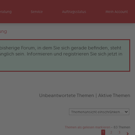
eratung
Service
Auftragsstatus
Mein Account
ung
bisherige Forum, in dem Sie sich gerade befinden, steht
ch sein. Informieren und registrieren Sie sich jetzt in
Unbeantwortete Themen
|
Aktive Themen
Themen als gelesen markieren
• 83 Themen
1
2
3