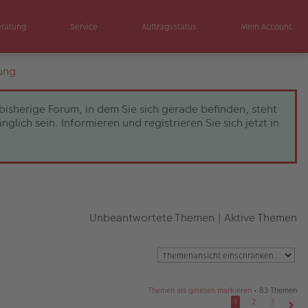
eratung
Service
Auftragsstatus
Mein Account
ung
bisherige Forum, in dem Sie sich gerade befinden, steht
ch sein. Informieren und registrieren Sie sich jetzt in
Unbeantwortete Themen
|
Aktive Themen
Themen als gelesen markieren
• 83 Themen
1
2
3