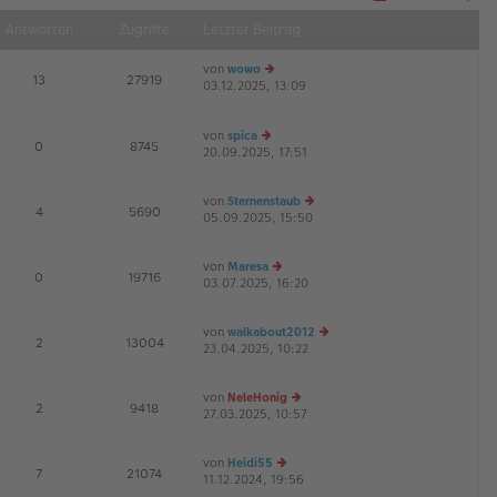
Näch
Antworten
Zugriffe
Letzter Beitrag
von
wowo
E
13
27919
03.12.2025, 13:09
e
G
u
es
von
spica
te
E
0
8745
20.09.2025, 17:51
e
r
u
B
es
ei
von
Sternenstaub
te
tr
E
4
5690
05.09.2025, 15:50
e
r
a
u
B
g
es
ei
von
Maresa
te
tr
E
0
19716
03.07.2025, 16:20
e
r
a
u
B
g
es
ei
von
walkabout2012
te
tr
E
2
13004
23.04.2025, 10:22
e
r
a
u
B
g
es
ei
von
NeleHonig
te
tr
E
2
9418
27.03.2025, 10:57
e
r
a
u
B
g
es
ei
von
Heidi55
te
tr
E
7
21074
11.12.2024, 19:56
e
r
a
G