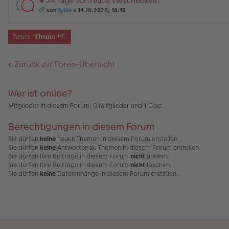
24 Tage Vorfreude verschenken!
B
es
u
g
än
m
ei
e
n
rs
g
t
von
Sylke
» 14.10.2020, 18:19
tr
n
g
te
e
A
es
a
er
el
r
nh
a
g
B
es
u
än
m
Neues
Thema
ei
e
n
g
t
tr
n
g
e
A
a
er
el
nh
Zurück zur Foren-Übersicht
g
B
es
än
ei
e
g
tr
n
e
a
er
Wer ist online?
g
B
ei
Mitglieder in diesem Forum: 0 Mitglieder und 1 Gast
tr
a
Berechtigungen in diesem Forum
g
Sie dürfen
keine
neuen Themen in diesem Forum erstellen.
Sie dürfen
keine
Antworten zu Themen in diesem Forum erstellen.
Sie dürfen Ihre Beiträge in diesem Forum
nicht
ändern.
Sie dürfen Ihre Beiträge in diesem Forum
nicht
löschen.
Sie dürfen
keine
Dateianhänge in diesem Forum erstellen.