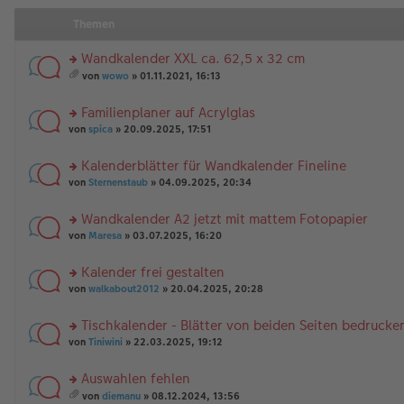
Themen
Wandkalender XXL ca. 62,5 x 32 cm
rs
von
wowo
» 01.11.2021, 16:13
te
es
r
a
Familienplaner auf Acrylglas
u
m
n
rs
t
von
spica
» 20.09.2025, 17:51
g
te
A
el
r
nh
Kalenderblätter für Wandkalender Fineline
es
u
än
rs
e
n
von
Sternenstaub
» 04.09.2025, 20:34
g
te
n
g
e
r
er
el
Wandkalender A2 jetzt mit mattem Fotopapier
u
B
es
rs
n
von
Maresa
» 03.07.2025, 16:20
ei
e
te
g
tr
n
r
el
a
er
Kalender frei gestalten
u
es
g
B
rs
n
von
walkabout2012
» 20.04.2025, 20:28
e
ei
te
g
n
tr
r
el
er
a
Tischkalender - Blätter von beiden Seiten bedrucke
u
es
B
g
rs
n
von
Tiniwini
» 22.03.2025, 19:12
e
ei
te
g
n
tr
r
el
er
a
Auswahlen fehlen
u
es
B
g
rs
n
e
von
diemanu
» 08.12.2024, 13:56
ei