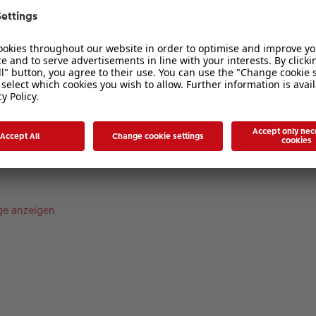
1
2
3
4
5
duktdetails
ge anzeigen