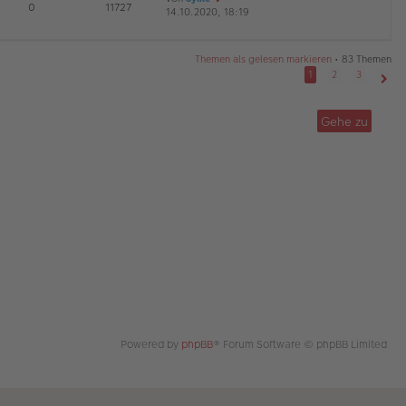
E
0
11727
14.10.2020, 18:19
e
r
a
G
u
B
g
es
ei
te
tr
Themen als gelesen markieren
• 83 Themen
r
a
1
2
3
B
g
Näch
ei
tr
Gehe zu
a
g
Powered by
phpBB
® Forum Software © phpBB Limited