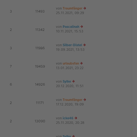
ei
es
von
Traumfänger
tr
te
E
3
11493
25.11.2021, 09:29
a
r
e
G
g
B
u
ei
es
von
Pascalinah
tr
te
E
2
11342
10.11.2021, 15:53
e
a
r
G
u
g
B
es
ei
von
Silber-Distel
te
tr
E
3
11986
19.09.2021, 13:53
r
e
a
G
B
u
g
ei
es
von
urlaubsfan
tr
te
E
7
19459
13.01.2021, 23:22
e
a
r
u
g
B
es
ei
von
Sylke
te
tr
E
6
14926
20.12.2020, 11:51
e
r
a
G
u
B
g
es
ei
von
Traumfänger
te
tr
E
2
11171
17.12.2020, 19:09
r
e
a
G
B
u
g
ei
es
von
icke46
tr
te
E
2
13090
25.11.2020, 20:28
a
e
r
G
g
u
B
es
ei
von
Sylke
te
tr