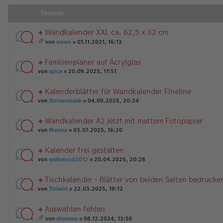
Themen
Wandkalender XXL ca. 62,5 x 32 cm
rs
von
wowo
» 01.11.2021, 16:13
te
es
r
a
Familienplaner auf Acrylglas
u
m
n
rs
t
von
spica
» 20.09.2025, 17:51
g
te
A
el
r
nh
Kalenderblätter für Wandkalender Fineline
es
u
än
rs
e
n
von
Sternenstaub
» 04.09.2025, 20:34
g
te
n
g
e
r
er
el
Wandkalender A2 jetzt mit mattem Fotopapier
u
B
es
rs
n
von
Maresa
» 03.07.2025, 16:20
ei
e
te
g
tr
n
r
el
a
er
Kalender frei gestalten
u
es
g
B
rs
n
von
walkabout2012
» 20.04.2025, 20:28
e
ei
te
g
n
tr
r
el
er
a
Tischkalender - Blätter von beiden Seiten bedrucke
u
es
B
g
rs
n
von
Tiniwini
» 22.03.2025, 19:12
e
ei
te
g
n
tr
r
el
er
a
Auswahlen fehlen
u
es
B
g
rs
n
e
von
diemanu
» 08.12.2024, 13:56
ei