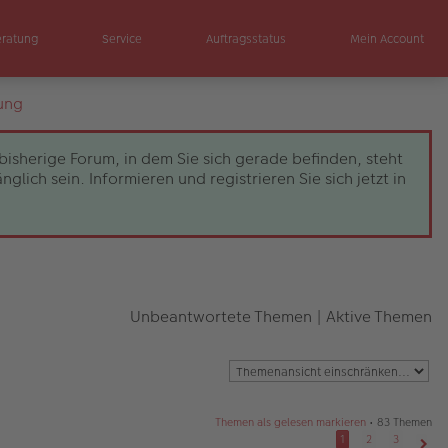
eratung
Service
Auftragsstatus
Mein Account
ung
bisherige Forum, in dem Sie sich gerade befinden, steht
ch sein. Informieren und registrieren Sie sich jetzt in
Unbeantwortete Themen
|
Aktive Themen
Themen als gelesen markieren
• 83 Themen
1
2
3