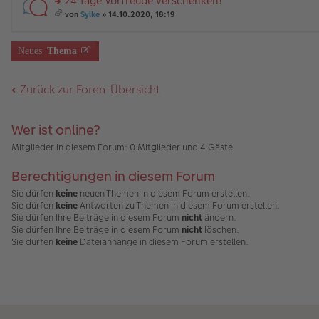
24 Tage Vorfreude verschenken!
B
es
u
g
än
m
ei
e
n
rs
g
t
von
Sylke
» 14.10.2020, 18:19
tr
n
g
te
e
A
es
a
er
el
r
nh
a
g
B
es
u
än
m
Neues
Thema
ei
e
n
g
t
tr
n
g
e
A
a
er
el
nh
Zurück zur Foren-Übersicht
g
B
es
än
ei
e
g
tr
n
e
a
er
Wer ist online?
g
B
ei
Mitglieder in diesem Forum: 0 Mitglieder und 4 Gäste
tr
a
Berechtigungen in diesem Forum
g
Sie dürfen
keine
neuen Themen in diesem Forum erstellen.
Sie dürfen
keine
Antworten zu Themen in diesem Forum erstellen.
Sie dürfen Ihre Beiträge in diesem Forum
nicht
ändern.
Sie dürfen Ihre Beiträge in diesem Forum
nicht
löschen.
Sie dürfen
keine
Dateianhänge in diesem Forum erstellen.