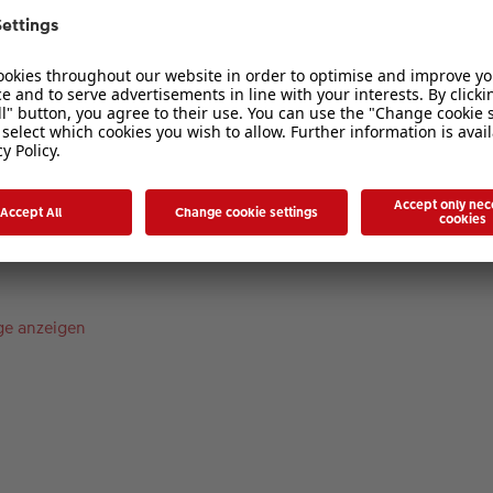
1
2
3
4
5
duktdetails
ge anzeigen