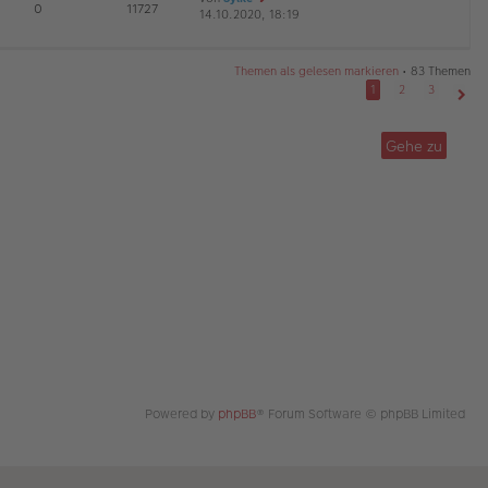
E
0
11727
14.10.2020, 18:19
e
r
a
G
u
B
g
es
ei
te
tr
Themen als gelesen markieren
• 83 Themen
r
a
1
2
3
B
g
Näch
ei
tr
Gehe zu
a
g
Powered by
phpBB
® Forum Software © phpBB Limited