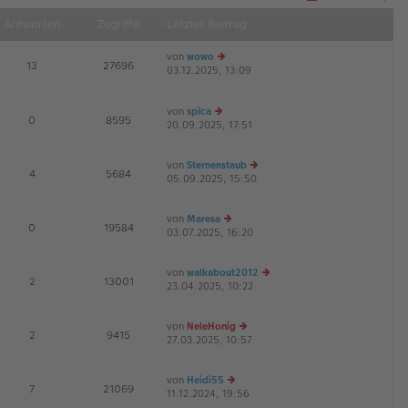
Näch
Antworten
Zugriffe
Letzter Beitrag
von
wowo
E
13
27696
03.12.2025, 13:09
e
G
u
es
von
spica
te
E
0
8595
20.09.2025, 17:51
e
r
u
B
es
ei
von
Sternenstaub
te
tr
E
4
5684
05.09.2025, 15:50
e
r
a
u
B
g
es
ei
von
Maresa
te
tr
E
0
19584
03.07.2025, 16:20
e
r
a
u
B
g
es
ei
von
walkabout2012
te
tr
E
2
13001
23.04.2025, 10:22
e
r
a
u
B
g
es
ei
von
NeleHonig
te
tr
E
2
9415
27.03.2025, 10:57
e
r
a
u
B
g
es
ei
von
Heidi55
te
tr
E
7
21069
11.12.2024, 19:56
e
r
a
G