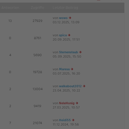
Näch
Antworten
Zugriffe
Letzter Beitrag
von
wowo
E
13
27929
03.12.2025, 13:09
e
G
u
es
von
spica
te
E
0
8761
20.09.2025, 17:51
e
r
u
B
es
ei
von
Sternenstaub
te
tr
E
4
5690
05.09.2025, 15:50
e
r
a
u
B
g
es
ei
von
Maresa
te
tr
E
0
19728
03.07.2025, 16:20
e
r
a
u
B
g
es
ei
von
walkabout2012
te
tr
E
2
13004
23.04.2025, 10:22
e
r
a
u
B
g
es
ei
von
NeleHonig
te
tr
E
2
9419
27.03.2025, 10:57
e
r
a
u
B
g
es
ei
von
Heidi55
te
tr
E
7
21074
11.12.2024, 19:56
e
r
a
G