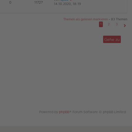
E
0
11727
14.10.2020, 18:19
e
r
a
G
u
B
g
es
ei
te
tr
Themen als gelesen markieren
• 83 Themen
r
a
1
2
3
B
g
Näch
ei
tr
Gehe zu
a
g
Powered by
phpBB
® Forum Software © phpBB Limited