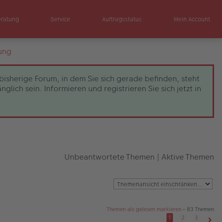
eratung
Service
Auftragsstatus
Mein Account
ung
bisherige Forum, in dem Sie sich gerade befinden, steht
ch sein. Informieren und registrieren Sie sich jetzt in
Unbeantwortete Themen
|
Aktive Themen
Themen als gelesen markieren
• 83 Themen
1
2
3