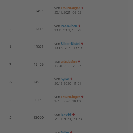
ei
es
von
Traumfänger
tr
te
E
3
11493
25.11.2021, 09:29
a
r
e
G
g
B
u
ei
es
von
Pascalinah
tr
te
E
2
11342
10.11.2021, 15:53
e
a
r
G
u
g
B
es
ei
von
Silber-Distel
te
tr
E
3
11986
19.09.2021, 13:53
r
e
a
G
B
u
g
ei
es
von
urlaubsfan
tr
te
E
7
19459
13.01.2021, 23:22
e
a
r
u
g
B
es
ei
von
Sylke
te
tr
E
6
14933
20.12.2020, 11:51
e
r
a
G
u
B
g
es
ei
von
Traumfänger
te
tr
E
2
11171
17.12.2020, 19:09
r
e
a
G
B
u
g
ei
es
von
icke46
tr
te
E
2
13090
25.11.2020, 20:28
a
e
r
G
g
u
B
es
ei
von
Sylke
te
tr