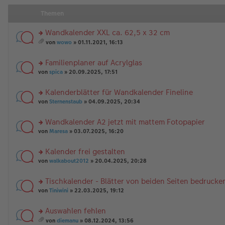
Themen
Wandkalender XXL ca. 62,5 x 32 cm
rs
von
wowo
» 01.11.2021, 16:13
te
es
r
a
Familienplaner auf Acrylglas
u
m
n
rs
t
von
spica
» 20.09.2025, 17:51
g
te
A
el
r
nh
Kalenderblätter für Wandkalender Fineline
es
u
än
rs
e
n
von
Sternenstaub
» 04.09.2025, 20:34
g
te
n
g
e
r
er
el
Wandkalender A2 jetzt mit mattem Fotopapier
u
B
es
rs
n
von
Maresa
» 03.07.2025, 16:20
ei
e
te
g
tr
n
r
el
a
er
Kalender frei gestalten
u
es
g
B
rs
n
von
walkabout2012
» 20.04.2025, 20:28
e
ei
te
g
n
tr
r
el
er
a
Tischkalender - Blätter von beiden Seiten bedrucke
u
es
B
g
rs
n
von
Tiniwini
» 22.03.2025, 19:12
e
ei
te
g
n
tr
r
el
er
a
Auswahlen fehlen
u
es
B
g
rs
n
e
von
diemanu
» 08.12.2024, 13:56
ei