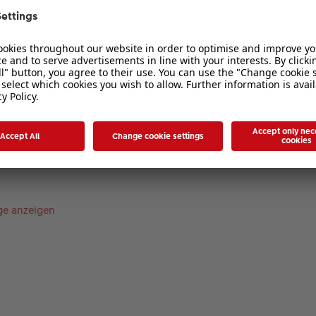
1
2
3
4
5
duktdetails
ge anzeigen