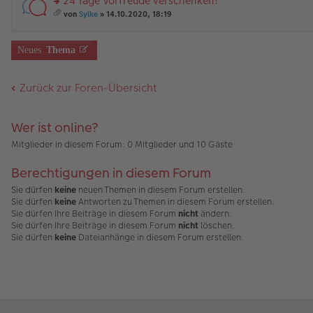
24 Tage Vorfreude verschenken!
B
es
u
g
än
m
ei
e
n
rs
g
t
von
Sylke
» 14.10.2020, 18:19
tr
n
g
te
e
A
es
a
er
el
r
nh
a
g
B
es
u
än
m
Neues
Thema
ei
e
n
g
t
tr
n
g
e
A
a
er
el
nh
Zurück zur Foren-Übersicht
g
B
es
än
ei
e
g
tr
n
e
a
er
Wer ist online?
g
B
ei
Mitglieder in diesem Forum: 0 Mitglieder und 10 Gäste
tr
a
Berechtigungen in diesem Forum
g
Sie dürfen
keine
neuen Themen in diesem Forum erstellen.
Sie dürfen
keine
Antworten zu Themen in diesem Forum erstellen.
Sie dürfen Ihre Beiträge in diesem Forum
nicht
ändern.
Sie dürfen Ihre Beiträge in diesem Forum
nicht
löschen.
Sie dürfen
keine
Dateianhänge in diesem Forum erstellen.