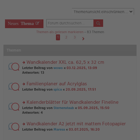
Neues
Thema
Themen als gelesen markieren
• 83 Themen
1
2
3
Nächste
Themen
Wandkalender XXL ca. 62,5 x 32 cm
rs
Letzter Beitrag von
wowo
«
03.12.2025, 13:09
te
Antworten:
13
r
u
Familienplaner auf Acrylglas
n
rs
Letzter Beitrag von
spica
«
20.09.2025, 17:51
g
te
el
r
es
Kalenderblätter für Wandkalender Fineline
u
e
rs
n
Letzter Beitrag von
Sternenstaub
«
05.09.2025, 15:50
n
te
g
Antworten:
4
er
r
el
B
u
es
Wandkalender A2 jetzt mit mattem Fotopapier
ei
n
e
tr
rs
Letzter Beitrag von
Maresa
«
03.07.2025, 16:20
g
n
a
te
el
er
g
r