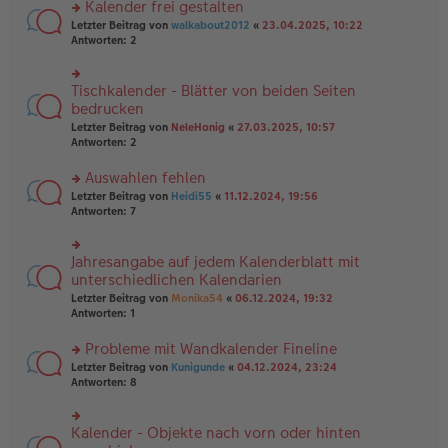
es
B
Kalender frei gestalten
u
e
ei
rs
n
Letzter Beitrag von
walkabout2012
«
23.04.2025, 10:22
n
tr
te
g
Antworten:
2
er
a
r
el
B
g
u
es
ei
n
e
Tischkalender - Blätter von beiden Seiten
rs
tr
g
n
te
bedrucken
a
el
er
r
g
Letzter Beitrag von
NeleHonig
«
27.03.2025, 10:57
es
B
u
Antworten:
2
e
ei
n
n
tr
g
er
Auswahlen fehlen
a
el
B
g
es
rs
Letzter Beitrag von
Heidi55
«
11.12.2024, 19:56
ei
e
te
Antworten:
7
tr
n
r
a
er
u
g
B
n
Jahresangabe auf jedem Kalenderblatt mit
rs
ei
g
te
unterschiedlichen Kalendarien
tr
el
r
Letzter Beitrag von
Monika54
«
06.12.2024, 19:32
a
es
u
Antworten:
1
g
e
n
n
g
er
Probleme mit Wandkalender Fineline
el
B
es
rs
Letzter Beitrag von
Kunigunde
«
04.12.2024, 23:24
ei
e
te
Antworten:
8
tr
n
r
a
er
u
g
B
n
Kalender - Objekte nach vorn oder hinten
rs
ei
g
te