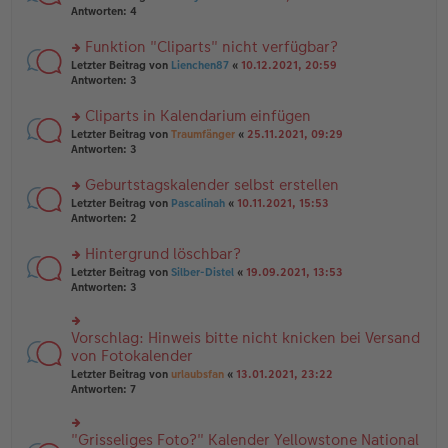
g
e
te
Antworten:
4
ei
n
r
tr
er
u
Funktion "Cliparts" nicht verfügbar?
a
B
n
g
rs
Letzter Beitrag von
Lienchen87
«
10.12.2021, 20:59
ei
g
te
Antworten:
3
tr
el
r
a
es
u
Cliparts in Kalendarium einfügen
g
e
n
n
rs
Letzter Beitrag von
Traumfänger
«
25.11.2021, 09:29
g
er
te
Antworten:
3
el
B
r
es
ei
u
Geburtstagskalender selbst erstellen
e
tr
n
n
rs
Letzter Beitrag von
Pascalinah
«
10.11.2021, 15:53
a
g
er
te
Antworten:
2
g
el
B
r
es
ei
u
Hintergrund löschbar?
e
tr
n
n
rs
Letzter Beitrag von
Silber-Distel
«
19.09.2021, 13:53
a
g
er
te
Antworten:
3
g
el
B
r
es
ei
u
e
tr
n
Vorschlag: Hinweis bitte nicht knicken bei Versand
n
rs
a
g
er
te
von Fotokalender
g
el
B
r
Letzter Beitrag von
urlaubsfan
«
13.01.2021, 23:22
es
ei
u
Antworten:
7
e
tr
n
n
a
g
er
g
el
B
"Grisseliges Foto?" Kalender Yellowstone National
rs
es