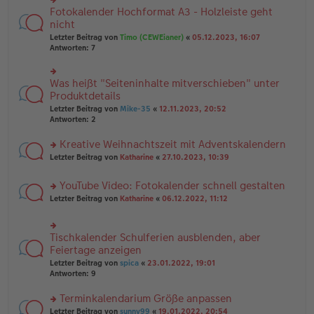
g
B
n
Fotokalender Hochformat A3 - Holzleiste geht
rs
ei
g
te
nicht
tr
el
r
Letzter Beitrag von
Timo (CEWEianer)
«
05.12.2023, 16:07
a
es
u
Antworten:
7
g
e
n
n
g
er
el
B
Was heißt "Seiteninhalte mitverschieben" unter
rs
es
ei
te
Produktdetails
e
tr
r
n
Letzter Beitrag von
Mike-35
«
12.11.2023, 20:52
a
u
er
Antworten:
2
g
n
B
g
ei
Kreative Weihnachtszeit mit Adventskalendern
el
tr
es
rs
Letzter Beitrag von
Katharine
«
27.10.2023, 10:39
a
e
te
g
n
r
YouTube Video: Fotokalender schnell gestalten
er
u
rs
B
n
Letzter Beitrag von
Katharine
«
06.12.2022, 11:12
te
ei
g
r
tr
el
u
a
es
Tischkalender Schulferien ausblenden, aber
rs
n
g
e
te
Feiertage anzeigen
g
n
r
el
er
Letzter Beitrag von
spica
«
23.01.2022, 19:01
u
es
B
Antworten:
9
n
e
ei
g
n
tr
Terminkalendarium Größe anpassen
el
er
a
es
rs
Letzter Beitrag von
sunny99
«
19.01.2022, 20:54
B