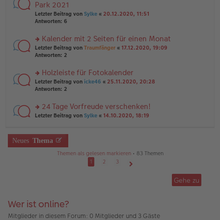
ei
te
Park 2021
e
tr
r
n
Letzter Beitrag von
Sylke
«
20.12.2020, 11:51
a
u
er
Antworten:
6
g
n
B
g
ei
Kalender mit 2 Seiten für einen Monat
el
tr
es
rs
Letzter Beitrag von
Traumfänger
«
17.12.2020, 19:09
a
e
te
Antworten:
2
g
n
r
er
u
Holzleiste für Fotokalender
B
n
rs
Letzter Beitrag von
icke46
«
25.11.2020, 20:28
ei
g
te
Antworten:
2
tr
el
r
a
es
u
24 Tage Vorfreude verschenken!
g
e
n
n
rs
Letzter Beitrag von
Sylke
«
14.10.2020, 18:19
g
er
te
el
B
r
es
ei
u
Neues
Thema
e
tr
n
n
a
g
Themen als gelesen markieren
• 83 Themen
er
g
el
1
2
3
B
es
ei
Nächste
e
tr
Gehe zu
n
a
er
g
B
Wer ist online?
ei
tr
Mitglieder in diesem Forum: 0 Mitglieder und 3 Gäste
a