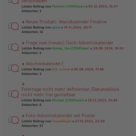
verschieben
tr
el
r
Letzter Beitrag von
Thorben (CEWEianer)
«
03.12.2024, 15:57
a
es
u
Antworten:
2
g
e
n
n
g
er
Neues Produkt: Wandkalender Fineline
el
B
es
rs
Letzter Beitrag von
spica
«
14.11.2024, 20:11
ei
e
te
Antworten:
10
tr
n
r
a
er
u
Frage zum (neuen) Tisch-Adventskalender
g
B
n
rs
Letzter Beitrag von
Hoang_Gia (CEWEianer)
«
28.09.2024, 16:53
ei
g
te
Antworten:
5
tr
el
r
a
es
u
Wochenkalender?
g
e
n
n
rs
Letzter Beitrag von
DSL-schnell
«
05.08.2024, 17:48
g
er
te
Antworten:
3
el
B
r
es
ei
u
e
tr
n
Feiertage nicht mehr definierbar/Datumsblock
n
rs
a
g
er
te
nicht mehr frei gestaltbar
g
el
B
r
Letzter Beitrag von
Michael (CEWEianer)
«
29.12.2023, 13:46
es
ei
u
Antworten:
6
e
tr
n
n
a
g
er
Foto-Adventskalender mit Poster
g
el
B
es
rs
Letzter Beitrag von
Traumfänger
«
27.12.2023, 23:50
ei
e
te
Antworten:
61
tr
n
r
a
er
u