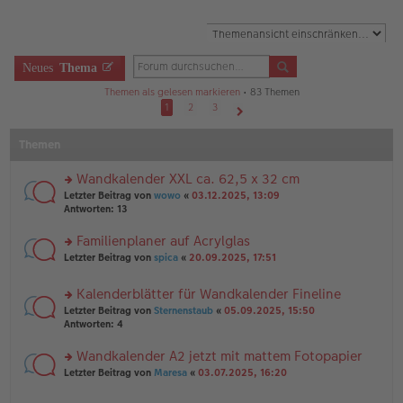
Neues
Thema
Themen als gelesen markieren
• 83 Themen
1
2
3
Nächste
Themen
Wandkalender XXL ca. 62,5 x 32 cm
rs
Letzter Beitrag von
wowo
«
03.12.2025, 13:09
te
Antworten:
13
r
u
Familienplaner auf Acrylglas
n
rs
Letzter Beitrag von
spica
«
20.09.2025, 17:51
g
te
el
r
es
Kalenderblätter für Wandkalender Fineline
u
e
rs
n
Letzter Beitrag von
Sternenstaub
«
05.09.2025, 15:50
n
te
g
Antworten:
4
er
r
el
B
u
es
Wandkalender A2 jetzt mit mattem Fotopapier
ei
n
e
tr
rs
Letzter Beitrag von
Maresa
«
03.07.2025, 16:20
g
n
a
te
el
er
g
r