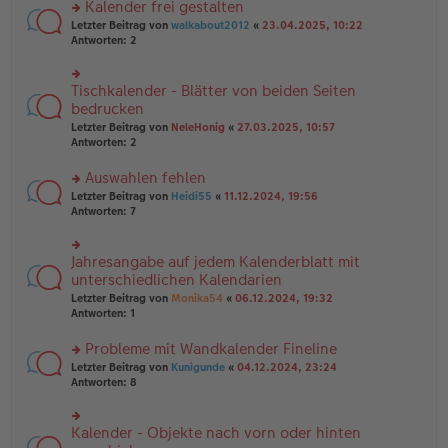
es
B
Kalender frei gestalten
u
e
ei
rs
n
Letzter Beitrag von
walkabout2012
«
23.04.2025, 10:22
n
tr
te
g
Antworten:
2
er
a
r
el
B
g
u
es
ei
n
e
Tischkalender - Blätter von beiden Seiten
rs
tr
g
n
te
bedrucken
a
el
er
r
g
Letzter Beitrag von
NeleHonig
«
27.03.2025, 10:57
es
B
u
Antworten:
2
e
ei
n
n
tr
g
er
Auswahlen fehlen
a
el
B
g
es
rs
Letzter Beitrag von
Heidi55
«
11.12.2024, 19:56
ei
e
te
Antworten:
7
tr
n
r
a
er
u
g
B
n
Jahresangabe auf jedem Kalenderblatt mit
rs
ei
g
te
unterschiedlichen Kalendarien
tr
el
r
Letzter Beitrag von
Monika54
«
06.12.2024, 19:32
a
es
u
Antworten:
1
g
e
n
n
g
er
Probleme mit Wandkalender Fineline
el
B
es
rs
Letzter Beitrag von
Kunigunde
«
04.12.2024, 23:24
ei
e
te
Antworten:
8
tr
n
r
a
er
u
g
B
n
Kalender - Objekte nach vorn oder hinten
rs
ei
g
te