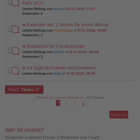
ei
te
Park 2021
e
tr
r
n
Letzter Beitrag von
Sylke
«
20.12.2020, 11:51
a
u
er
Antworten:
6
g
n
B
g
ei
Kalender mit 2 Seiten für einen Monat
el
tr
es
rs
Letzter Beitrag von
Traumfänger
«
17.12.2020, 19:09
a
e
te
Antworten:
2
g
n
r
er
u
Holzleiste für Fotokalender
B
n
rs
Letzter Beitrag von
icke46
«
25.11.2020, 20:28
ei
g
te
Antworten:
2
tr
el
r
a
es
u
24 Tage Vorfreude verschenken!
g
e
n
n
rs
Letzter Beitrag von
Sylke
«
14.10.2020, 18:19
g
er
te
el
B
r
es
ei
u
Neues
Thema
e
tr
n
n
a
g
Themen als gelesen markieren
• 83 Themen
er
g
el
1
2
3
B
es
ei
Nächste
e
tr
Gehe zu
n
a
er
g
B
Wer ist online?
ei
tr
Mitglieder in diesem Forum: 0 Mitglieder und 1 Gast
a