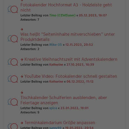
g
B
n
Fotokalender Hochformat A3 - Holzleiste geht
rs
ei
g
te
nicht
tr
el
r
Letzter Beitrag von
Timo (CEWEianer)
«
05.12.2023, 16:07
a
es
u
Antworten:
7
g
e
n
n
g
er
el
B
Was heißt "Seiteninhalte mitverschieben" unter
rs
es
ei
te
Produktdetails
e
tr
r
n
Letzter Beitrag von
Mike-35
«
12.11.2023, 20:52
a
u
er
Antworten:
2
g
n
B
g
ei
Kreative Weihnachtszeit mit Adventskalendern
el
tr
es
rs
Letzter Beitrag von
Katharine
«
27.10.2023, 10:39
a
e
te
g
n
r
YouTube Video: Fotokalender schnell gestalten
er
u
rs
B
n
Letzter Beitrag von
Katharine
«
06.12.2022, 11:12
te
ei
g
r
tr
el
u
a
es
Tischkalender Schulferien ausblenden, aber
rs
n
g
e
te
Feiertage anzeigen
g
n
r
el
er
Letzter Beitrag von
spica
«
23.01.2022, 19:01
u
es
B
Antworten:
9
n
e
ei
g
n
tr
Terminkalendarium Größe anpassen
el
er
a
es
rs
Letzter Beitrag von
sunny99
«
19.01.2022, 20:54
B