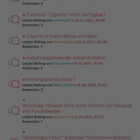
g
e
te
Antworten:
4
ei
n
r
tr
er
u
Funktion "Cliparts" nicht verfügbar?
a
B
n
g
rs
Letzter Beitrag von
Lienchen87
«
10.12.2021, 20:59
ei
g
te
Antworten:
3
tr
el
r
a
es
u
Cliparts in Kalendarium einfügen
g
e
n
n
rs
Letzter Beitrag von
Traumfänger
«
25.11.2021, 09:29
g
er
te
Antworten:
3
el
B
r
es
ei
u
Geburtstagskalender selbst erstellen
e
tr
n
n
rs
Letzter Beitrag von
Pascalinah
«
10.11.2021, 15:53
a
g
er
te
Antworten:
2
g
el
B
r
es
ei
u
Hintergrund löschbar?
e
tr
n
n
rs
Letzter Beitrag von
Silber-Distel
«
19.09.2021, 13:53
a
g
er
te
Antworten:
3
g
el
B
r
es
ei
u
e
tr
n
Vorschlag: Hinweis bitte nicht knicken bei Versand
n
rs
a
g
er
te
von Fotokalender
g
el
B
r
Letzter Beitrag von
urlaubsfan
«
13.01.2021, 23:22
es
ei
u
Antworten:
7
e
tr
n
n
a
g
er
g
el
B
"Grisseliges Foto?" Kalender Yellowstone National
rs
es