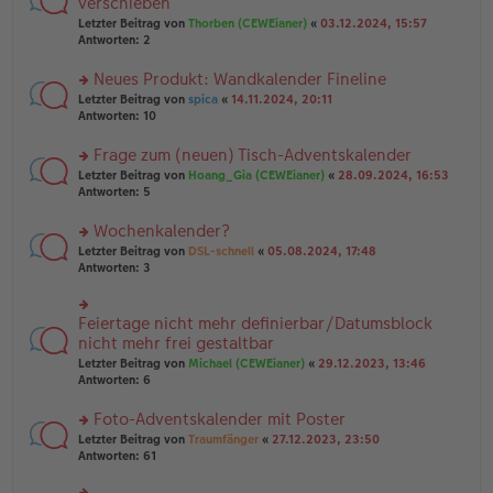
verschieben
tr
el
r
Letzter Beitrag von
Thorben (CEWEianer)
«
03.12.2024, 15:57
a
es
u
Antworten:
2
g
e
n
n
g
er
Neues Produkt: Wandkalender Fineline
el
B
es
rs
Letzter Beitrag von
spica
«
14.11.2024, 20:11
ei
e
te
Antworten:
10
tr
n
r
a
er
u
Frage zum (neuen) Tisch-Adventskalender
g
B
n
rs
Letzter Beitrag von
Hoang_Gia (CEWEianer)
«
28.09.2024, 16:53
ei
g
te
Antworten:
5
tr
el
r
a
es
u
Wochenkalender?
g
e
n
n
rs
Letzter Beitrag von
DSL-schnell
«
05.08.2024, 17:48
g
er
te
Antworten:
3
el
B
r
es
ei
u
e
tr
n
Feiertage nicht mehr definierbar/Datumsblock
n
rs
a
g
er
te
nicht mehr frei gestaltbar
g
el
B
r
Letzter Beitrag von
Michael (CEWEianer)
«
29.12.2023, 13:46
es
ei
u
Antworten:
6
e
tr
n
n
a
g
er
Foto-Adventskalender mit Poster
g
el
B
es
rs
Letzter Beitrag von
Traumfänger
«
27.12.2023, 23:50
ei
e
te
Antworten:
61
tr
n
r
a
er
u