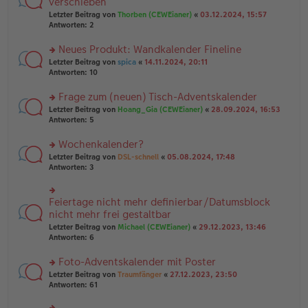
verschieben
tr
el
r
Letzter Beitrag von
Thorben (CEWEianer)
«
03.12.2024, 15:57
a
es
u
Antworten:
2
g
e
n
n
g
er
Neues Produkt: Wandkalender Fineline
el
B
es
rs
Letzter Beitrag von
spica
«
14.11.2024, 20:11
ei
e
te
Antworten:
10
tr
n
r
a
er
u
Frage zum (neuen) Tisch-Adventskalender
g
B
n
rs
Letzter Beitrag von
Hoang_Gia (CEWEianer)
«
28.09.2024, 16:53
ei
g
te
Antworten:
5
tr
el
r
a
es
u
Wochenkalender?
g
e
n
n
rs
Letzter Beitrag von
DSL-schnell
«
05.08.2024, 17:48
g
er
te
Antworten:
3
el
B
r
es
ei
u
e
tr
n
Feiertage nicht mehr definierbar/Datumsblock
n
rs
a
g
er
te
nicht mehr frei gestaltbar
g
el
B
r
Letzter Beitrag von
Michael (CEWEianer)
«
29.12.2023, 13:46
es
ei
u
Antworten:
6
e
tr
n
n
a
g
er
Foto-Adventskalender mit Poster
g
el
B
es
rs
Letzter Beitrag von
Traumfänger
«
27.12.2023, 23:50
ei
e
te
Antworten:
61
tr
n
r
a
er
u