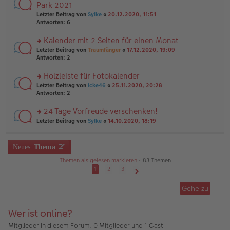
ei
te
Park 2021
e
tr
r
n
Letzter Beitrag von
Sylke
«
20.12.2020, 11:51
a
u
er
Antworten:
6
g
n
B
g
ei
Kalender mit 2 Seiten für einen Monat
el
tr
es
rs
Letzter Beitrag von
Traumfänger
«
17.12.2020, 19:09
a
e
te
Antworten:
2
g
n
r
er
u
Holzleiste für Fotokalender
B
n
rs
Letzter Beitrag von
icke46
«
25.11.2020, 20:28
ei
g
te
Antworten:
2
tr
el
r
a
es
u
24 Tage Vorfreude verschenken!
g
e
n
n
rs
Letzter Beitrag von
Sylke
«
14.10.2020, 18:19
g
er
te
el
B
r
es
ei
u
Neues
Thema
e
tr
n
n
a
g
Themen als gelesen markieren
• 83 Themen
er
g
el
1
2
3
B
es
ei
Nächste
e
tr
Gehe zu
n
a
er
g
B
Wer ist online?
ei
tr
Mitglieder in diesem Forum: 0 Mitglieder und 1 Gast
a