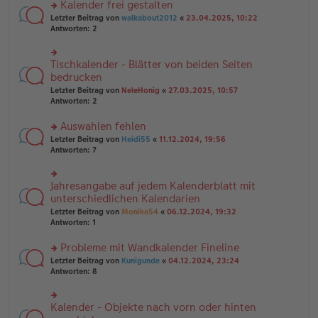
es
B
Kalender frei gestalten
u
e
ei
rs
n
Letzter Beitrag von
walkabout2012
«
23.04.2025, 10:22
n
tr
te
g
Antworten:
2
er
a
r
el
B
g
u
es
ei
n
e
Tischkalender - Blätter von beiden Seiten
rs
tr
g
n
te
bedrucken
a
el
er
r
g
Letzter Beitrag von
NeleHonig
«
27.03.2025, 10:57
es
B
u
Antworten:
2
e
ei
n
n
tr
g
er
Auswahlen fehlen
a
el
B
g
es
rs
Letzter Beitrag von
Heidi55
«
11.12.2024, 19:56
ei
e
te
Antworten:
7
tr
n
r
a
er
u
g
B
n
Jahresangabe auf jedem Kalenderblatt mit
rs
ei
g
te
unterschiedlichen Kalendarien
tr
el
r
Letzter Beitrag von
Monika54
«
06.12.2024, 19:32
a
es
u
Antworten:
1
g
e
n
n
g
er
Probleme mit Wandkalender Fineline
el
B
es
rs
Letzter Beitrag von
Kunigunde
«
04.12.2024, 23:24
ei
e
te
Antworten:
8
tr
n
r
a
er
u
g
B
n
Kalender - Objekte nach vorn oder hinten
rs
ei
g
te