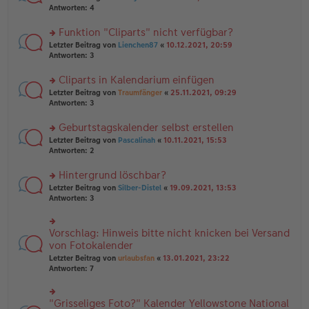
g
e
te
Antworten:
4
ei
n
r
tr
er
u
Funktion "Cliparts" nicht verfügbar?
a
B
n
g
rs
Letzter Beitrag von
Lienchen87
«
10.12.2021, 20:59
ei
g
te
Antworten:
3
tr
el
r
a
es
u
Cliparts in Kalendarium einfügen
g
e
n
n
rs
Letzter Beitrag von
Traumfänger
«
25.11.2021, 09:29
g
er
te
Antworten:
3
el
B
r
es
ei
u
Geburtstagskalender selbst erstellen
e
tr
n
n
rs
Letzter Beitrag von
Pascalinah
«
10.11.2021, 15:53
a
g
er
te
Antworten:
2
g
el
B
r
es
ei
u
Hintergrund löschbar?
e
tr
n
n
rs
Letzter Beitrag von
Silber-Distel
«
19.09.2021, 13:53
a
g
er
te
Antworten:
3
g
el
B
r
es
ei
u
e
tr
n
Vorschlag: Hinweis bitte nicht knicken bei Versand
n
rs
a
g
er
te
von Fotokalender
g
el
B
r
Letzter Beitrag von
urlaubsfan
«
13.01.2021, 23:22
es
ei
u
Antworten:
7
e
tr
n
n
a
g
er
g
el
B
"Grisseliges Foto?" Kalender Yellowstone National
rs
es