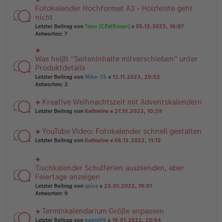
g
B
n
Fotokalender Hochformat A3 - Holzleiste geht
rs
ei
g
te
nicht
tr
el
r
Letzter Beitrag von
Timo (CEWEianer)
«
05.12.2023, 16:07
a
es
u
Antworten:
7
g
e
n
n
g
er
el
B
Was heißt "Seiteninhalte mitverschieben" unter
rs
es
ei
te
Produktdetails
e
tr
r
n
Letzter Beitrag von
Mike-35
«
12.11.2023, 20:52
a
u
er
Antworten:
2
g
n
B
g
ei
Kreative Weihnachtszeit mit Adventskalendern
el
tr
es
rs
Letzter Beitrag von
Katharine
«
27.10.2023, 10:39
a
e
te
g
n
r
YouTube Video: Fotokalender schnell gestalten
er
u
rs
B
n
Letzter Beitrag von
Katharine
«
06.12.2022, 11:12
te
ei
g
r
tr
el
u
a
es
Tischkalender Schulferien ausblenden, aber
rs
n
g
e
te
Feiertage anzeigen
g
n
r
el
er
Letzter Beitrag von
spica
«
23.01.2022, 19:01
u
es
B
Antworten:
9
n
e
ei
g
n
tr
Terminkalendarium Größe anpassen
el
er
a
es
rs
Letzter Beitrag von
sunny99
«
19.01.2022, 20:54
B