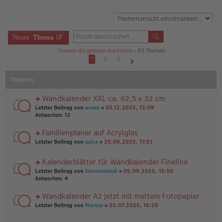
Neues
Thema
Themen als gelesen markieren
• 83 Themen
1
2
3
Nächste
Themen
Wandkalender XXL ca. 62,5 x 32 cm
rs
Letzter Beitrag von
wowo
«
03.12.2025, 13:09
te
Antworten:
13
r
u
Familienplaner auf Acrylglas
n
rs
Letzter Beitrag von
spica
«
20.09.2025, 17:51
g
te
el
r
es
Kalenderblätter für Wandkalender Fineline
u
e
rs
n
Letzter Beitrag von
Sternenstaub
«
05.09.2025, 15:50
n
te
g
Antworten:
4
er
r
el
B
u
es
Wandkalender A2 jetzt mit mattem Fotopapier
ei
n
e
tr
rs
Letzter Beitrag von
Maresa
«
03.07.2025, 16:20
g
n
a
te
el
er
g
r