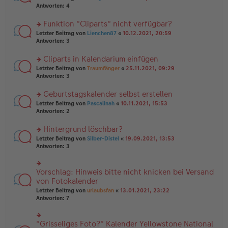
g
e
te
Antworten:
4
ei
n
r
tr
er
u
Funktion "Cliparts" nicht verfügbar?
a
B
n
g
rs
Letzter Beitrag von
Lienchen87
«
10.12.2021, 20:59
ei
g
te
Antworten:
3
tr
el
r
a
es
u
Cliparts in Kalendarium einfügen
g
e
n
n
rs
Letzter Beitrag von
Traumfänger
«
25.11.2021, 09:29
g
er
te
Antworten:
3
el
B
r
es
ei
u
Geburtstagskalender selbst erstellen
e
tr
n
n
rs
Letzter Beitrag von
Pascalinah
«
10.11.2021, 15:53
a
g
er
te
Antworten:
2
g
el
B
r
es
ei
u
Hintergrund löschbar?
e
tr
n
n
rs
Letzter Beitrag von
Silber-Distel
«
19.09.2021, 13:53
a
g
er
te
Antworten:
3
g
el
B
r
es
ei
u
e
tr
n
Vorschlag: Hinweis bitte nicht knicken bei Versand
n
rs
a
g
er
te
von Fotokalender
g
el
B
r
Letzter Beitrag von
urlaubsfan
«
13.01.2021, 23:22
es
ei
u
Antworten:
7
e
tr
n
n
a
g
er
g
el
B
"Grisseliges Foto?" Kalender Yellowstone National
rs
es