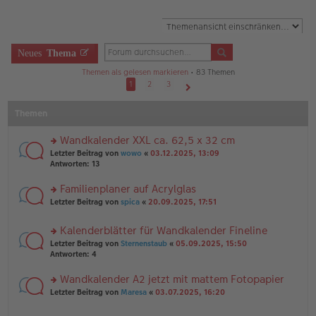
Neues
Thema
Themen als gelesen markieren
• 83 Themen
1
2
3
Nächste
Themen
Wandkalender XXL ca. 62,5 x 32 cm
rs
Letzter Beitrag von
wowo
«
03.12.2025, 13:09
te
Antworten:
13
r
u
Familienplaner auf Acrylglas
n
rs
Letzter Beitrag von
spica
«
20.09.2025, 17:51
g
te
el
r
es
Kalenderblätter für Wandkalender Fineline
u
e
rs
n
Letzter Beitrag von
Sternenstaub
«
05.09.2025, 15:50
n
te
g
Antworten:
4
er
r
el
B
u
es
Wandkalender A2 jetzt mit mattem Fotopapier
ei
n
e
tr
rs
Letzter Beitrag von
Maresa
«
03.07.2025, 16:20
g
n
a
te
el
er
g
r