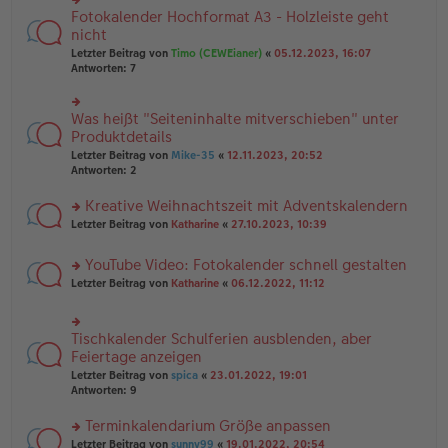
g
B
n
Fotokalender Hochformat A3 - Holzleiste geht
rs
ei
g
te
nicht
tr
el
r
Letzter Beitrag von
Timo (CEWEianer)
«
05.12.2023, 16:07
a
es
u
Antworten:
7
g
e
n
n
g
er
el
B
Was heißt "Seiteninhalte mitverschieben" unter
rs
es
ei
te
Produktdetails
e
tr
r
n
Letzter Beitrag von
Mike-35
«
12.11.2023, 20:52
a
u
er
Antworten:
2
g
n
B
g
ei
Kreative Weihnachtszeit mit Adventskalendern
el
tr
es
rs
Letzter Beitrag von
Katharine
«
27.10.2023, 10:39
a
e
te
g
n
r
YouTube Video: Fotokalender schnell gestalten
er
u
rs
B
n
Letzter Beitrag von
Katharine
«
06.12.2022, 11:12
te
ei
g
r
tr
el
u
a
es
Tischkalender Schulferien ausblenden, aber
rs
n
g
e
te
Feiertage anzeigen
g
n
r
el
er
Letzter Beitrag von
spica
«
23.01.2022, 19:01
u
es
B
Antworten:
9
n
e
ei
g
n
tr
Terminkalendarium Größe anpassen
el
er
a
es
rs
Letzter Beitrag von
sunny99
«
19.01.2022, 20:54
B