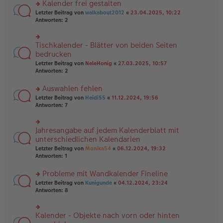
es
B
Kalender frei gestalten
u
e
ei
rs
n
Letzter Beitrag von
walkabout2012
«
23.04.2025, 10:22
n
tr
te
g
Antworten:
2
er
a
r
el
B
g
u
es
ei
n
e
Tischkalender - Blätter von beiden Seiten
rs
tr
g
n
te
bedrucken
a
el
er
r
g
Letzter Beitrag von
NeleHonig
«
27.03.2025, 10:57
es
B
u
Antworten:
2
e
ei
n
n
tr
g
er
Auswahlen fehlen
a
el
B
g
es
rs
Letzter Beitrag von
Heidi55
«
11.12.2024, 19:56
ei
e
te
Antworten:
7
tr
n
r
a
er
u
g
B
n
Jahresangabe auf jedem Kalenderblatt mit
rs
ei
g
te
unterschiedlichen Kalendarien
tr
el
r
Letzter Beitrag von
Monika54
«
06.12.2024, 19:32
a
es
u
Antworten:
1
g
e
n
n
g
er
Probleme mit Wandkalender Fineline
el
B
es
rs
Letzter Beitrag von
Kunigunde
«
04.12.2024, 23:24
ei
e
te
Antworten:
8
tr
n
r
a
er
u
g
B
n
Kalender - Objekte nach vorn oder hinten
rs
ei
g
te