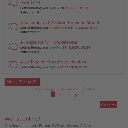
ei
te
Park 2021
e
tr
r
n
Letzter Beitrag von
Sylke
«
20.12.2020, 11:51
a
u
er
Antworten:
6
g
n
B
g
ei
Kalender mit 2 Seiten für einen Monat
el
tr
es
rs
Letzter Beitrag von
Traumfänger
«
17.12.2020, 19:09
a
e
te
Antworten:
2
g
n
r
er
u
Holzleiste für Fotokalender
B
n
rs
Letzter Beitrag von
icke46
«
25.11.2020, 20:28
ei
g
te
Antworten:
2
tr
el
r
a
es
u
24 Tage Vorfreude verschenken!
g
e
n
n
rs
Letzter Beitrag von
Sylke
«
14.10.2020, 18:19
g
er
te
el
B
r
es
ei
u
Neues
Thema
e
tr
n
n
a
g
Themen als gelesen markieren
• 83 Themen
er
g
el
1
2
3
B
es
ei
Nächste
e
tr
Gehe zu
n
a
er
g
B
Wer ist online?
ei
tr
Mitglieder in diesem Forum: 0 Mitglieder und 9 Gäste
a