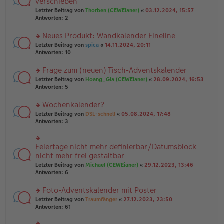
verschieben
tr
el
r
Letzter Beitrag von
Thorben (CEWEianer)
«
03.12.2024, 15:57
a
es
u
Antworten:
2
g
e
n
n
g
er
Neues Produkt: Wandkalender Fineline
el
B
es
rs
Letzter Beitrag von
spica
«
14.11.2024, 20:11
ei
e
te
Antworten:
10
tr
n
r
a
er
u
Frage zum (neuen) Tisch-Adventskalender
g
B
n
rs
Letzter Beitrag von
Hoang_Gia (CEWEianer)
«
28.09.2024, 16:53
ei
g
te
Antworten:
5
tr
el
r
a
es
u
Wochenkalender?
g
e
n
n
rs
Letzter Beitrag von
DSL-schnell
«
05.08.2024, 17:48
g
er
te
Antworten:
3
el
B
r
es
ei
u
e
tr
n
Feiertage nicht mehr definierbar/Datumsblock
n
rs
a
g
er
te
nicht mehr frei gestaltbar
g
el
B
r
Letzter Beitrag von
Michael (CEWEianer)
«
29.12.2023, 13:46
es
ei
u
Antworten:
6
e
tr
n
n
a
g
er
Foto-Adventskalender mit Poster
g
el
B
es
rs
Letzter Beitrag von
Traumfänger
«
27.12.2023, 23:50
ei
e
te
Antworten:
61
tr
n
r
a
er
u