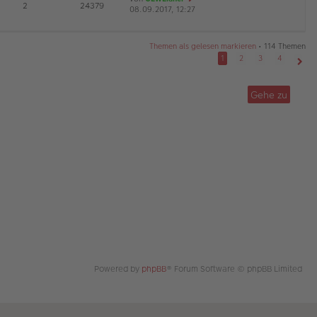
E
2
24379
08.09.2017, 12:27
a
r
e
G
g
B
u
ei
es
tr
te
Themen als gelesen markieren
• 114 Themen
a
r
1
2
3
4
g
B
Näch
ei
tr
Gehe zu
a
g
Powered by
phpBB
® Forum Software © phpBB Limited