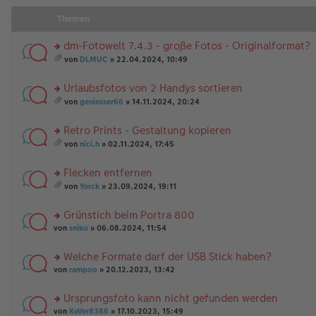
Themen
dm-Fotowelt 7.4.3 - große Fotos - Originalformat?
rs
von
DLMUC
» 22.04.2024, 10:49
te
es
r
a
Urlaubsfotos von 2 Handys sortieren
u
m
n
rs
t
von
geniesser66
» 14.11.2024, 20:24
g
te
A
es
el
r
nh
a
Retro Prints - Gestaltung kopieren
es
u
än
m
e
n
rs
g
t
von
nici.h
» 02.11.2024, 17:45
n
g
te
e
A
es
er
el
r
nh
a
Flecken entfernen
B
es
u
än
m
ei
e
n
rs
g
t
von
Yorck
» 23.09.2024, 19:11
tr
n
g
te
e
A
es
a
er
el
r
nh
a
Grünstich beim Portra 800
g
B
es
u
än
m
ei
e
n
rs
g
t
von
sniko
» 06.08.2024, 11:54
tr
n
g
te
e
A
a
er
el
r
nh
Welche Formate darf der USB Stick haben?
g
B
es
u
än
rs
ei
e
n
von
rampoo
» 20.12.2023, 13:42
g
te
tr
n
g
e
r
a
er
el
Ursprungsfoto kann nicht gefunden werden
u
g
B
es
rs
n
von
KeVer8386
» 17.10.2023, 15:49
ei
e