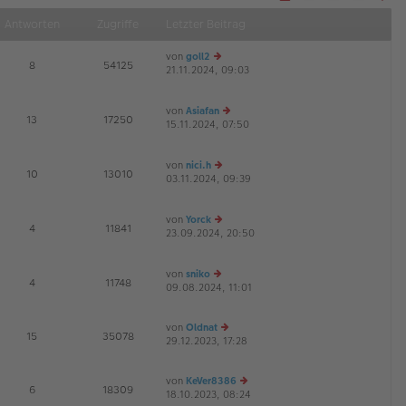
Näch
Antworten
Zugriffe
Letzter Beitrag
von
goll2
E
8
54125
21.11.2024, 09:03
e
G
u
es
von
Asiafan
te
E
13
17250
15.11.2024, 07:50
r
e
G
B
u
ei
es
von
nici.h
tr
te
E
10
13010
03.11.2024, 09:39
a
e
r
G
g
u
B
es
ei
von
Yorck
te
tr
E
4
11841
23.09.2024, 20:50
r
e
a
G
B
u
g
ei
es
von
sniko
tr
te
E
4
11748
09.08.2024, 11:01
e
a
r
u
g
B
es
ei
von
Oldnat
te
tr
E
15
35078
29.12.2023, 17:28
e
r
a
u
B
g
es
ei
von
KeVer8386
te
tr
E
6
18309
18.10.2023, 08:24
e
r
a