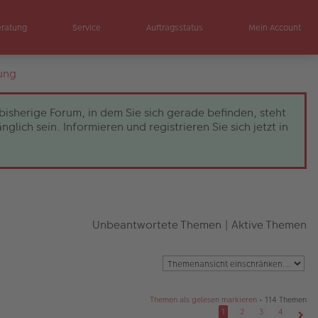
eratung
Service
Auftragsstatus
Mein Account
ung
bisherige Forum, in dem Sie sich gerade befinden, steht
ch sein. Informieren und registrieren Sie sich jetzt in
Unbeantwortete Themen
|
Aktive Themen
Themen als gelesen markieren
• 114 Themen
1
2
3
4