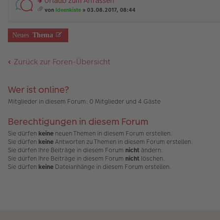
Urlaub zum Anfassen
es
u
B
än
m
g
e
n
rs
ei
g
t
von
Ideenkiste
» 03.08.2017, 08:44
n
g
te
tr
e
A
es
er
el
r
a
nh
a
B
es
u
g
än
m
Neues
Thema
ei
e
n
g
t
tr
n
g
e
A
a
er
el
nh
Zurück zur Foren-Übersicht
g
B
es
än
ei
e
g
tr
n
e
a
er
Wer ist online?
g
B
ei
Mitglieder in diesem Forum: 0 Mitglieder und 4 Gäste
tr
a
Berechtigungen in diesem Forum
g
Sie dürfen
keine
neuen Themen in diesem Forum erstellen.
Sie dürfen
keine
Antworten zu Themen in diesem Forum erstellen.
Sie dürfen Ihre Beiträge in diesem Forum
nicht
ändern.
Sie dürfen Ihre Beiträge in diesem Forum
nicht
löschen.
Sie dürfen
keine
Dateianhänge in diesem Forum erstellen.