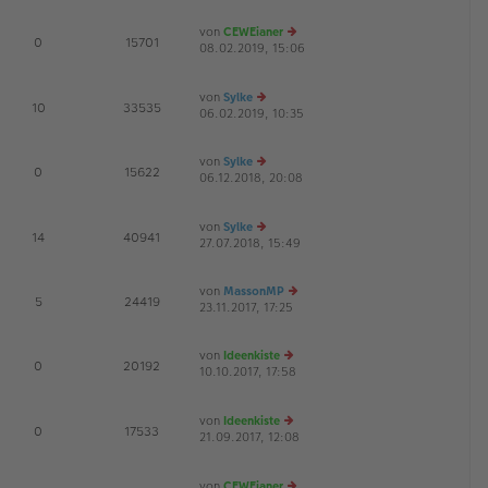
u
B
g
es
ei
von
CEWEianer
te
tr
E
0
15701
08.02.2019, 15:06
r
a
e
G
B
g
u
ei
es
von
Sylke
tr
te
E
10
33535
06.02.2019, 10:35
e
a
r
u
g
B
es
ei
von
Sylke
te
tr
E
0
15622
06.12.2018, 20:08
e
r
a
G
u
B
g
es
ei
von
Sylke
te
tr
E
14
40941
27.07.2018, 15:49
r
e
a
B
u
g
ei
es
von
MassonMP
tr
te
E
5
24419
23.11.2017, 17:25
e
a
r
u
g
B
es
ei
von
Ideenkiste
te
tr
E
0
20192
10.10.2017, 17:58
e
r
a
G
u
B
g
es
ei
von
Ideenkiste
te
tr
E
0
17533
21.09.2017, 12:08
r
e
a
G
B
u
g
ei
es
von
CEWEianer
tr
te