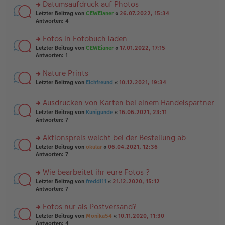
u
Datumsaufdruck auf Photos
e
tr
n
n
rs
Letzter Beitrag von
CEWEianer
«
26.07.2022, 15:34
a
g
er
te
Antworten:
4
g
el
B
r
es
ei
u
Fotos in Fotobuch laden
e
tr
n
n
rs
Letzter Beitrag von
CEWEianer
«
17.01.2022, 17:15
a
g
er
te
Antworten:
1
g
el
B
r
es
ei
u
Nature Prints
e
tr
n
n
rs
Letzter Beitrag von
Elchfreund
«
10.12.2021, 19:34
a
g
er
te
g
el
B
r
es
Ausdrucken von Karten bei einem Handelspartner
ei
u
e
tr
rs
n
Letzter Beitrag von
Kunigunde
«
16.06.2021, 23:11
n
a
te
g
Antworten:
7
er
g
r
el
B
u
es
Aktionspreis weicht bei der Bestellung ab
ei
n
e
tr
rs
Letzter Beitrag von
okular
«
06.04.2021, 12:36
g
n
a
te
Antworten:
7
el
er
g
r
es
B
u
Wie bearbeitet ihr eure Fotos ?
e
ei
n
n
tr
rs
Letzter Beitrag von
freddi11
«
21.12.2020, 15:12
g
er
a
te
Antworten:
7
el
B
g
r
es
ei
u
Fotos nur als Postversand?
e
tr
n
n
rs
Letzter Beitrag von
Monika54
«
10.11.2020, 11:30
a
g
er
te
Antworten:
4
g