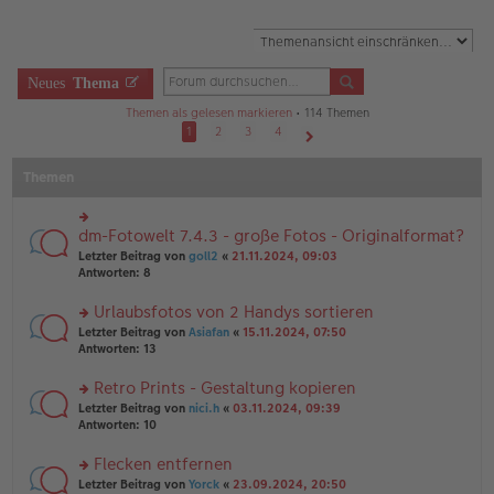
Neues
Thema
Themen als gelesen markieren
• 114 Themen
1
2
3
4
Nächste
Themen
dm-Fotowelt 7.4.3 - große Fotos - Originalformat?
rs
te
Letzter Beitrag von
goll2
«
21.11.2024, 09:03
r
Antworten:
8
u
n
Urlaubsfotos von 2 Handys sortieren
g
rs
Letzter Beitrag von
Asiafan
«
15.11.2024, 07:50
el
te
Antworten:
13
es
r
e
u
n
Retro Prints - Gestaltung kopieren
n
er
rs
Letzter Beitrag von
nici.h
«
03.11.2024, 09:39
g
B
te
Antworten:
10
el
ei
r
es
tr
u
Flecken entfernen
e
a
n
n
g
rs
Letzter Beitrag von
Yorck
«
23.09.2024, 20:50
g