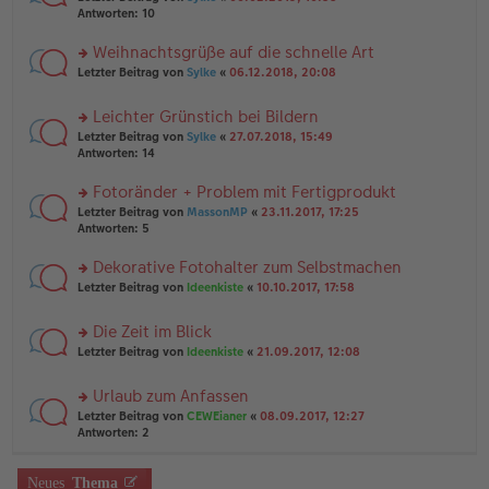
n
a
te
g
Antworten:
10
er
g
r
el
B
u
es
Weihnachtsgrüße auf die schnelle Art
ei
n
e
tr
rs
Letzter Beitrag von
Sylke
«
06.12.2018, 20:08
g
n
a
te
el
er
g
r
es
B
Leichter Grünstich bei Bildern
u
e
ei
rs
n
Letzter Beitrag von
Sylke
«
27.07.2018, 15:49
n
tr
te
g
Antworten:
14
er
a
r
el
B
g
u
es
Fotoränder + Problem mit Fertigprodukt
ei
n
e
tr
rs
Letzter Beitrag von
MassonMP
«
23.11.2017, 17:25
g
n
a
te
Antworten:
5
el
er
g
r
es
B
u
Dekorative Fotohalter zum Selbstmachen
e
ei
n
n
tr
rs
Letzter Beitrag von
Ideenkiste
«
10.10.2017, 17:58
g
er
a
te
el
B
g
r
es
Die Zeit im Blick
ei
u
e
tr
rs
n
Letzter Beitrag von
Ideenkiste
«
21.09.2017, 12:08
n
a
te
g
er
g
r
el
B
Urlaub zum Anfassen
u
es
ei
rs
n
Letzter Beitrag von
CEWEianer
«
08.09.2017, 12:27
e
tr
te
g
Antworten:
2
n
a
r
el
er
g
u
es
B
n
Neues
Thema
e
ei