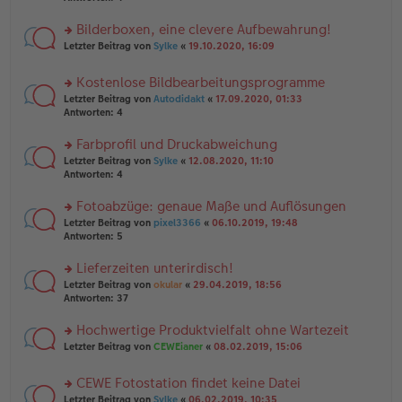
el
B
r
es
ei
u
Bilderboxen, eine clevere Aufbewahrung!
e
tr
n
n
rs
Letzter Beitrag von
Sylke
«
19.10.2020, 16:09
a
g
er
te
g
el
B
r
es
Kostenlose Bildbearbeitungsprogramme
ei
u
e
tr
rs
n
Letzter Beitrag von
Autodidakt
«
17.09.2020, 01:33
n
a
te
g
Antworten:
4
er
g
r
el
B
u
es
Farbprofil und Druckabweichung
ei
n
e
tr
rs
Letzter Beitrag von
Sylke
«
12.08.2020, 11:10
g
n
a
te
Antworten:
4
el
er
g
r
es
B
u
Fotoabzüge: genaue Maße und Auflösungen
e
ei
n
n
tr
rs
Letzter Beitrag von
pixel3366
«
06.10.2019, 19:48
g
er
a
te
Antworten:
5
el
B
g
r
es
ei
u
Lieferzeiten unterirdisch!
e
tr
n
n
rs
Letzter Beitrag von
okular
«
29.04.2019, 18:56
a
g
er
te
Antworten:
37
g
el
B
r
es
ei
u
Hochwertige Produktvielfalt ohne Wartezeit
e
tr
n
n
rs
Letzter Beitrag von
CEWEianer
«
08.02.2019, 15:06
a
g
er
te
g
el
B
r
es
CEWE Fotostation findet keine Datei
ei
u
e
tr
rs
n
Letzter Beitrag von
Sylke
«
06.02.2019, 10:35