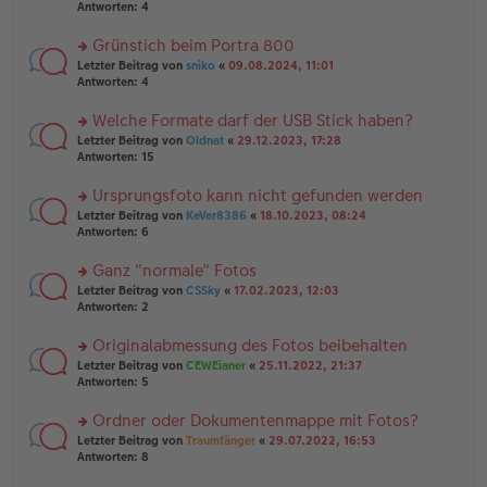
er
te
Antworten:
4
el
B
r
es
ei
u
Grünstich beim Portra 800
e
tr
n
n
rs
Letzter Beitrag von
sniko
«
09.08.2024, 11:01
a
g
er
te
Antworten:
4
g
el
B
r
es
ei
u
Welche Formate darf der USB Stick haben?
e
tr
n
n
rs
Letzter Beitrag von
Oldnat
«
29.12.2023, 17:28
a
g
er
te
Antworten:
15
g
el
B
r
es
ei
u
Ursprungsfoto kann nicht gefunden werden
e
tr
n
n
rs
Letzter Beitrag von
KeVer8386
«
18.10.2023, 08:24
a
g
er
te
Antworten:
6
g
el
B
r
es
ei
u
Ganz "normale" Fotos
e
tr
n
n
rs
Letzter Beitrag von
CSSky
«
17.02.2023, 12:03
a
g
er
te
Antworten:
2
g
el
B
r
es
ei
u
Originalabmessung des Fotos beibehalten
e
tr
n
n
rs
Letzter Beitrag von
CEWEianer
«
25.11.2022, 21:37
a
g
er
te
Antworten:
5
g
el
B
r
es
ei
u
Ordner oder Dokumentenmappe mit Fotos?
e
tr
n
n
rs
Letzter Beitrag von
Traumfänger
«
29.07.2022, 16:53
a
g
er
te
Antworten:
8
g
el
B
r
es
ei