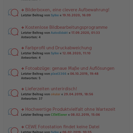
el
B
r
es
ei
u
Bilderboxen, eine clevere Aufbewahrung!
e
tr
n
n
rs
Letzter Beitrag von
Sylke
«
19.10.2020, 16:09
a
g
er
te
g
el
B
r
es
Kostenlose Bildbearbeitungsprogramme
ei
u
e
tr
rs
n
Letzter Beitrag von
Autodidakt
«
17.09.2020, 01:33
n
a
te
g
Antworten:
4
er
g
r
el
B
u
es
Farbprofil und Druckabweichung
ei
n
e
tr
rs
Letzter Beitrag von
Sylke
«
12.08.2020, 11:10
g
n
a
te
Antworten:
4
el
er
g
r
es
B
u
Fotoabzüge: genaue Maße und Auflösungen
e
ei
n
n
tr
rs
Letzter Beitrag von
pixel3366
«
06.10.2019, 19:48
g
er
a
te
Antworten:
5
el
B
g
r
es
ei
u
Lieferzeiten unterirdisch!
e
tr
n
n
rs
Letzter Beitrag von
okular
«
29.04.2019, 18:56
a
g
er
te
Antworten:
37
g
el
B
r
es
ei
u
Hochwertige Produktvielfalt ohne Wartezeit
e
tr
n
n
rs
Letzter Beitrag von
CEWEianer
«
08.02.2019, 15:06
a
g
er
te
g
el
B
r
es
CEWE Fotostation findet keine Datei
ei
u
e
tr
rs
n
Letzter Beitrag von
Sylke
«
06.02.2019, 10:35