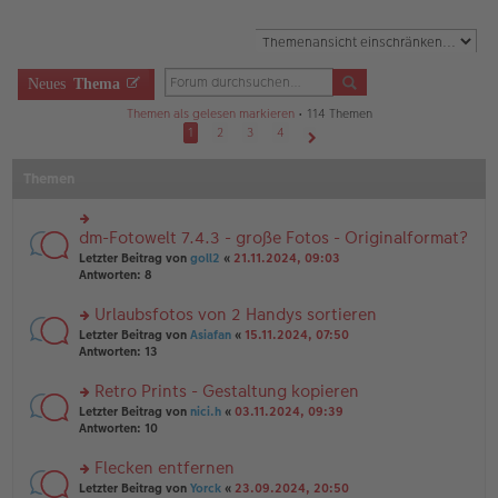
Neues
Thema
Themen als gelesen markieren
• 114 Themen
1
2
3
4
Nächste
Themen
dm-Fotowelt 7.4.3 - große Fotos - Originalformat?
rs
te
Letzter Beitrag von
goll2
«
21.11.2024, 09:03
r
Antworten:
8
u
n
Urlaubsfotos von 2 Handys sortieren
g
rs
Letzter Beitrag von
Asiafan
«
15.11.2024, 07:50
el
te
Antworten:
13
es
r
e
u
n
Retro Prints - Gestaltung kopieren
n
er
rs
Letzter Beitrag von
nici.h
«
03.11.2024, 09:39
g
B
te
Antworten:
10
el
ei
r
es
tr
u
Flecken entfernen
e
a
n
n
g
rs
Letzter Beitrag von
Yorck
«
23.09.2024, 20:50
g