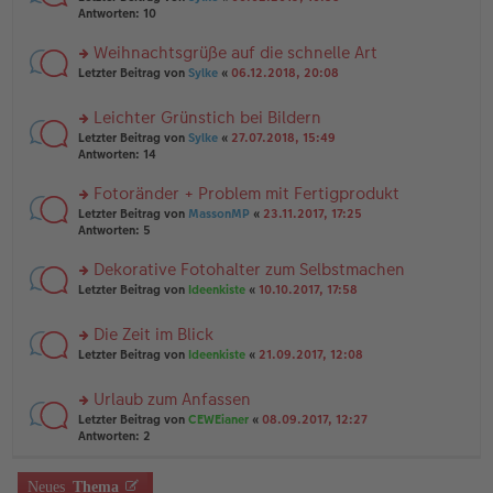
n
a
te
g
Antworten:
10
er
g
r
el
B
u
es
Weihnachtsgrüße auf die schnelle Art
ei
n
e
tr
rs
Letzter Beitrag von
Sylke
«
06.12.2018, 20:08
g
n
a
te
el
er
g
r
es
B
Leichter Grünstich bei Bildern
u
e
ei
rs
n
Letzter Beitrag von
Sylke
«
27.07.2018, 15:49
n
tr
te
g
Antworten:
14
er
a
r
el
B
g
u
es
Fotoränder + Problem mit Fertigprodukt
ei
n
e
tr
rs
Letzter Beitrag von
MassonMP
«
23.11.2017, 17:25
g
n
a
te
Antworten:
5
el
er
g
r
es
B
u
Dekorative Fotohalter zum Selbstmachen
e
ei
n
n
tr
rs
Letzter Beitrag von
Ideenkiste
«
10.10.2017, 17:58
g
er
a
te
el
B
g
r
es
Die Zeit im Blick
ei
u
e
tr
rs
n
Letzter Beitrag von
Ideenkiste
«
21.09.2017, 12:08
n
a
te
g
er
g
r
el
B
Urlaub zum Anfassen
u
es
ei
rs
n
Letzter Beitrag von
CEWEianer
«
08.09.2017, 12:27
e
tr
te
g
Antworten:
2
n
a
r
el
er
g
u
es
B
n
Neues
Thema
e
ei