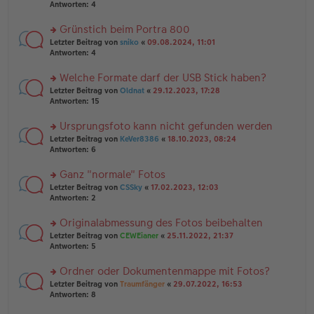
er
te
Antworten:
4
el
B
r
es
ei
u
Grünstich beim Portra 800
e
tr
n
n
rs
Letzter Beitrag von
sniko
«
09.08.2024, 11:01
a
g
er
te
Antworten:
4
g
el
B
r
es
ei
u
Welche Formate darf der USB Stick haben?
e
tr
n
n
rs
Letzter Beitrag von
Oldnat
«
29.12.2023, 17:28
a
g
er
te
Antworten:
15
g
el
B
r
es
ei
u
Ursprungsfoto kann nicht gefunden werden
e
tr
n
n
rs
Letzter Beitrag von
KeVer8386
«
18.10.2023, 08:24
a
g
er
te
Antworten:
6
g
el
B
r
es
ei
u
Ganz "normale" Fotos
e
tr
n
n
rs
Letzter Beitrag von
CSSky
«
17.02.2023, 12:03
a
g
er
te
Antworten:
2
g
el
B
r
es
ei
u
Originalabmessung des Fotos beibehalten
e
tr
n
n
rs
Letzter Beitrag von
CEWEianer
«
25.11.2022, 21:37
a
g
er
te
Antworten:
5
g
el
B
r
es
ei
u
Ordner oder Dokumentenmappe mit Fotos?
e
tr
n
n
rs
Letzter Beitrag von
Traumfänger
«
29.07.2022, 16:53
a
g
er
te
Antworten:
8
g
el
B
r
es
ei