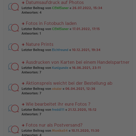
u
Datumsaufdruck auf Photos
e
tr
n
n
rs
Letzter Beitrag von
CEWEianer
«
26.07.2022, 15:34
a
g
er
te
Antworten:
4
g
el
B
r
es
ei
u
Fotos in Fotobuch laden
e
tr
n
n
rs
Letzter Beitrag von
CEWEianer
«
17.01.2022, 17:15
a
g
er
te
Antworten:
1
g
el
B
r
es
ei
u
Nature Prints
e
tr
n
n
rs
Letzter Beitrag von
Elchfreund
«
10.12.2021, 19:34
a
g
er
te
g
el
B
r
es
Ausdrucken von Karten bei einem Handelspartner
ei
u
e
tr
rs
n
Letzter Beitrag von
Kunigunde
«
16.06.2021, 23:11
n
a
te
g
Antworten:
7
er
g
r
el
B
u
es
Aktionspreis weicht bei der Bestellung ab
ei
n
e
tr
rs
Letzter Beitrag von
okular
«
06.04.2021, 12:36
g
n
a
te
Antworten:
7
el
er
g
r
es
B
u
Wie bearbeitet ihr eure Fotos ?
e
ei
n
n
tr
rs
Letzter Beitrag von
freddi11
«
21.12.2020, 15:12
g
er
a
te
Antworten:
7
el
B
g
r
es
ei
u
Fotos nur als Postversand?
e
tr
n
n
rs
Letzter Beitrag von
Monika54
«
10.11.2020, 11:30
a
g
er
te
Antworten:
4
g