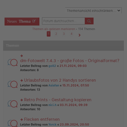
Neues
Thema
Themen als gelesen markieren
• 114 Themen
1
2
3
4
Nächste
Themen
dm-Fotowelt 7.4.3 - große Fotos - Originalformat?
rs
te
Letzter Beitrag von
goll2
«
21.11.2024, 09:03
r
Antworten:
8
u
n
Urlaubsfotos von 2 Handys sortieren
g
rs
Letzter Beitrag von
Asiafan
«
15.11.2024, 07:50
el
te
Antworten:
13
es
r
e
u
n
Retro Prints - Gestaltung kopieren
n
er
rs
Letzter Beitrag von
nici.h
«
03.11.2024, 09:39
g
B
te
Antworten:
10
el
ei
r
es
tr
u
Flecken entfernen
e
a
n
n
g
rs
Letzter Beitrag von
Yorck
«
23.09.2024, 20:50
g