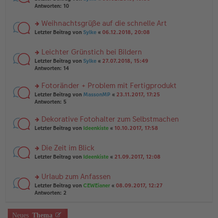
n
a
te
g
Antworten:
10
er
g
r
el
B
u
es
Weihnachtsgrüße auf die schnelle Art
ei
n
e
tr
rs
Letzter Beitrag von
Sylke
«
06.12.2018, 20:08
g
n
a
te
el
er
g
r
es
B
Leichter Grünstich bei Bildern
u
e
ei
rs
n
Letzter Beitrag von
Sylke
«
27.07.2018, 15:49
n
tr
te
g
Antworten:
14
er
a
r
el
B
g
u
es
Fotoränder + Problem mit Fertigprodukt
ei
n
e
tr
rs
Letzter Beitrag von
MassonMP
«
23.11.2017, 17:25
g
n
a
te
Antworten:
5
el
er
g
r
es
B
u
Dekorative Fotohalter zum Selbstmachen
e
ei
n
n
tr
rs
Letzter Beitrag von
Ideenkiste
«
10.10.2017, 17:58
g
er
a
te
el
B
g
r
es
Die Zeit im Blick
ei
u
e
tr
rs
n
Letzter Beitrag von
Ideenkiste
«
21.09.2017, 12:08
n
a
te
g
er
g
r
el
B
Urlaub zum Anfassen
u
es
ei
rs
n
Letzter Beitrag von
CEWEianer
«
08.09.2017, 12:27
e
tr
te
g
Antworten:
2
n
a
r
el
er
g
u
es
B
n
Neues
Thema
e
ei