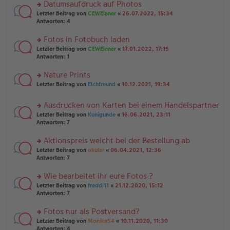
u
Datumsaufdruck auf Photos
e
tr
n
n
rs
Letzter Beitrag von
CEWEianer
«
26.07.2022, 15:34
a
g
er
te
Antworten:
4
g
el
B
r
es
ei
u
Fotos in Fotobuch laden
e
tr
n
n
rs
Letzter Beitrag von
CEWEianer
«
17.01.2022, 17:15
a
g
er
te
Antworten:
1
g
el
B
r
es
ei
u
Nature Prints
e
tr
n
n
rs
Letzter Beitrag von
Elchfreund
«
10.12.2021, 19:34
a
g
er
te
g
el
B
r
es
Ausdrucken von Karten bei einem Handelspartner
ei
u
e
tr
rs
n
Letzter Beitrag von
Kunigunde
«
16.06.2021, 23:11
n
a
te
g
Antworten:
7
er
g
r
el
B
u
es
Aktionspreis weicht bei der Bestellung ab
ei
n
e
tr
rs
Letzter Beitrag von
okular
«
06.04.2021, 12:36
g
n
a
te
Antworten:
7
el
er
g
r
es
B
u
Wie bearbeitet ihr eure Fotos ?
e
ei
n
n
tr
rs
Letzter Beitrag von
freddi11
«
21.12.2020, 15:12
g
er
a
te
Antworten:
7
el
B
g
r
es
ei
u
Fotos nur als Postversand?
e
tr
n
n
rs
Letzter Beitrag von
Monika54
«
10.11.2020, 11:30
a
g
er
te
Antworten:
4
g