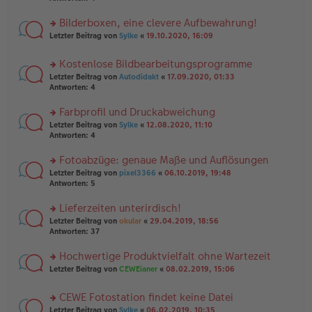
el
B
r
es
ei
u
Bilderboxen, eine clevere Aufbewahrung!
e
tr
n
n
rs
Letzter Beitrag von
Sylke
«
19.10.2020, 16:09
a
g
er
te
g
el
B
r
es
Kostenlose Bildbearbeitungsprogramme
ei
u
e
tr
rs
n
Letzter Beitrag von
Autodidakt
«
17.09.2020, 01:33
n
a
te
g
Antworten:
4
er
g
r
el
B
u
es
Farbprofil und Druckabweichung
ei
n
e
tr
rs
Letzter Beitrag von
Sylke
«
12.08.2020, 11:10
g
n
a
te
Antworten:
4
el
er
g
r
es
B
u
Fotoabzüge: genaue Maße und Auflösungen
e
ei
n
n
tr
rs
Letzter Beitrag von
pixel3366
«
06.10.2019, 19:48
g
er
a
te
Antworten:
5
el
B
g
r
es
ei
u
Lieferzeiten unterirdisch!
e
tr
n
n
rs
Letzter Beitrag von
okular
«
29.04.2019, 18:56
a
g
er
te
Antworten:
37
g
el
B
r
es
ei
u
Hochwertige Produktvielfalt ohne Wartezeit
e
tr
n
n
rs
Letzter Beitrag von
CEWEianer
«
08.02.2019, 15:06
a
g
er
te
g
el
B
r
es
CEWE Fotostation findet keine Datei
ei
u
e
tr
rs
n
Letzter Beitrag von
Sylke
«
06.02.2019, 10:35