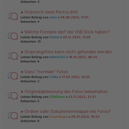
er
te
Antworten:
4
el
B
r
es
ei
u
Grünstich beim Portra 800
e
tr
n
n
rs
Letzter Beitrag von
sniko
«
09.08.2024, 11:01
a
g
er
te
Antworten:
4
g
el
B
r
es
ei
u
Welche Formate darf der USB Stick haben?
e
tr
n
n
rs
Letzter Beitrag von
Oldnat
«
29.12.2023, 17:28
a
g
er
te
Antworten:
15
g
el
B
r
es
ei
u
Ursprungsfoto kann nicht gefunden werden
e
tr
n
n
rs
Letzter Beitrag von
KeVer8386
«
18.10.2023, 08:24
a
g
er
te
Antworten:
6
g
el
B
r
es
ei
u
Ganz "normale" Fotos
e
tr
n
n
rs
Letzter Beitrag von
CSSky
«
17.02.2023, 12:03
a
g
er
te
Antworten:
2
g
el
B
r
es
ei
u
Originalabmessung des Fotos beibehalten
e
tr
n
n
rs
Letzter Beitrag von
CEWEianer
«
25.11.2022, 21:37
a
g
er
te
Antworten:
5
g
el
B
r
es
ei
u
Ordner oder Dokumentenmappe mit Fotos?
e
tr
n
n
rs
Letzter Beitrag von
Traumfänger
«
29.07.2022, 16:53
a
g
er
te
Antworten:
8
g
el
B
r
es
ei