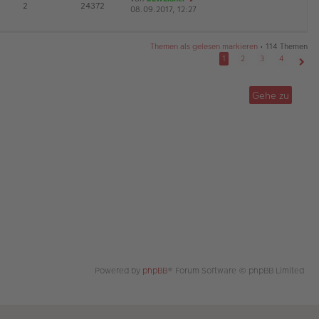
E
2
24372
08.09.2017, 12:27
a
r
e
G
g
B
u
ei
es
tr
te
Themen als gelesen markieren
• 114 Themen
a
r
1
2
3
4
g
B
Näch
ei
tr
Gehe zu
a
g
Powered by
phpBB
® Forum Software © phpBB Limited