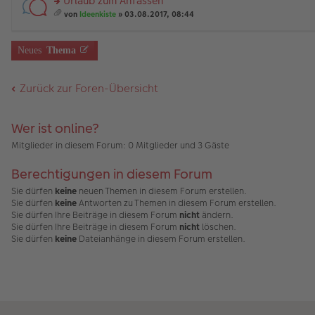
Urlaub zum Anfassen
es
u
B
än
m
g
e
n
rs
ei
g
t
von
Ideenkiste
» 03.08.2017, 08:44
n
g
te
tr
e
A
es
er
el
r
a
nh
a
B
es
u
g
än
m
Neues
Thema
ei
e
n
g
t
tr
n
g
e
A
a
er
el
nh
Zurück zur Foren-Übersicht
g
B
es
än
ei
e
g
tr
n
e
a
er
Wer ist online?
g
B
ei
Mitglieder in diesem Forum: 0 Mitglieder und 3 Gäste
tr
a
Berechtigungen in diesem Forum
g
Sie dürfen
keine
neuen Themen in diesem Forum erstellen.
Sie dürfen
keine
Antworten zu Themen in diesem Forum erstellen.
Sie dürfen Ihre Beiträge in diesem Forum
nicht
ändern.
Sie dürfen Ihre Beiträge in diesem Forum
nicht
löschen.
Sie dürfen
keine
Dateianhänge in diesem Forum erstellen.