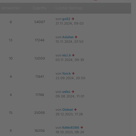
Näch
Antworten
Zugriffe
Letzter Beitrag
von
goll2
E
8
54087
21.11.2024, 09:03
e
G
u
es
von
Asiafan
te
E
13
17248
15.11.2024, 07:50
r
e
G
B
u
ei
es
von
nici.h
tr
te
E
10
13009
03.11.2024, 09:39
a
e
r
G
g
u
B
es
ei
von
Yorck
te
tr
E
4
11841
23.09.2024, 20:50
r
e
a
G
B
u
g
ei
es
von
sniko
tr
te
E
4
11748
09.08.2024, 11:01
e
a
r
u
g
B
es
ei
von
Oldnat
te
tr
E
15
35066
29.12.2023, 17:28
e
r
a
u
B
g
es
ei
von
KeVer8386
te
tr
E
6
18308
18.10.2023, 08:24
e
r
a