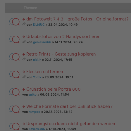
Themen
dm-Fotowelt 7.4.3 - große Fotos - Originalformat?
rs
von
DLMUC
» 22.04.2024, 10:49
te
es
r
a
Urlaubsfotos von 2 Handys sortieren
u
m
n
rs
t
von
geniesser66
» 14.11.2024, 20:24
g
te
A
es
el
r
nh
a
Retro Prints - Gestaltung kopieren
es
u
än
m
e
n
rs
g
t
von
nici.h
» 02.11.2024, 17:45
n
g
te
e
A
es
er
el
r
nh
a
Flecken entfernen
B
es
u
än
m
ei
e
n
rs
g
t
von
Yorck
» 23.09.2024, 19:11
tr
n
g
te
e
A
es
a
er
el
r
nh
a
Grünstich beim Portra 800
g
B
es
u
än
m
ei
e
n
rs
g
t
von
sniko
» 06.08.2024, 11:54
tr
n
g
te
e
A
a
er
el
r
nh
Welche Formate darf der USB Stick haben?
g
B
es
u
än
rs
ei
e
n
von
rampoo
» 20.12.2023, 13:42
g
te
tr
n
g
e
r
a
er
el
Ursprungsfoto kann nicht gefunden werden
u
g
B
es
rs
n
von
KeVer8386
» 17.10.2023, 15:49
ei
e