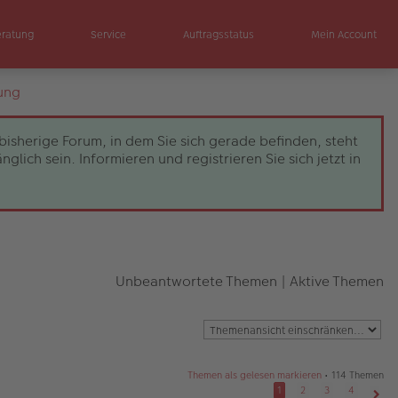
eratung
Service
Auftragsstatus
Mein Account
ung
bisherige Forum, in dem Sie sich gerade befinden, steht
ch sein. Informieren und registrieren Sie sich jetzt in
Unbeantwortete Themen
|
Aktive Themen
Themen als gelesen markieren
• 114 Themen
1
2
3
4