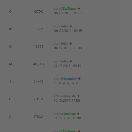
u
B
g
es
ei
von
CEWEianer
te
tr
E
0
15700
08.02.2019, 15:06
r
a
e
G
B
g
u
ei
es
von
Sylke
tr
te
E
10
33521
06.02.2019, 10:35
e
a
r
u
g
B
es
ei
von
Sylke
te
tr
E
0
15621
06.12.2018, 20:08
e
r
a
G
u
B
g
es
ei
von
Sylke
te
tr
E
14
40940
27.07.2018, 15:49
r
e
a
B
u
g
ei
es
von
MassonMP
tr
te
E
5
24416
23.11.2017, 17:25
e
a
r
u
g
B
es
ei
von
Ideenkiste
te
tr
E
0
20191
10.10.2017, 17:58
e
r
a
G
u
B
g
es
ei
von
Ideenkiste
te
tr
E
0
17532
21.09.2017, 12:08
r
e
a
G
B
u
g
ei
es
von
CEWEianer
tr
te