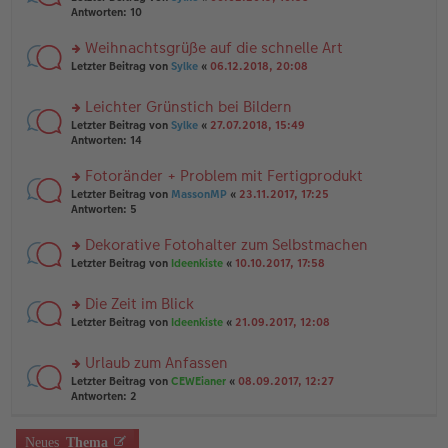
n
a
te
g
Antworten:
10
er
g
r
el
B
u
es
Weihnachtsgrüße auf die schnelle Art
ei
n
e
tr
rs
Letzter Beitrag von
Sylke
«
06.12.2018, 20:08
g
n
a
te
el
er
g
r
es
B
Leichter Grünstich bei Bildern
u
e
ei
rs
n
Letzter Beitrag von
Sylke
«
27.07.2018, 15:49
n
tr
te
g
Antworten:
14
er
a
r
el
B
g
u
es
Fotoränder + Problem mit Fertigprodukt
ei
n
e
tr
rs
Letzter Beitrag von
MassonMP
«
23.11.2017, 17:25
g
n
a
te
Antworten:
5
el
er
g
r
es
B
u
Dekorative Fotohalter zum Selbstmachen
e
ei
n
n
tr
rs
Letzter Beitrag von
Ideenkiste
«
10.10.2017, 17:58
g
er
a
te
el
B
g
r
es
Die Zeit im Blick
ei
u
e
tr
rs
n
Letzter Beitrag von
Ideenkiste
«
21.09.2017, 12:08
n
a
te
g
er
g
r
el
B
Urlaub zum Anfassen
u
es
ei
rs
n
Letzter Beitrag von
CEWEianer
«
08.09.2017, 12:27
e
tr
te
g
Antworten:
2
n
a
r
el
er
g
u
es
B
n
Neues
Thema
e
ei