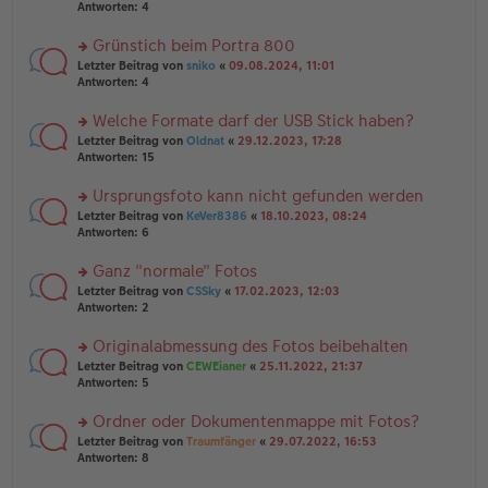
er
te
Antworten:
4
el
B
r
es
ei
u
Grünstich beim Portra 800
e
tr
n
n
rs
Letzter Beitrag von
sniko
«
09.08.2024, 11:01
a
g
er
te
Antworten:
4
g
el
B
r
es
ei
u
Welche Formate darf der USB Stick haben?
e
tr
n
n
rs
Letzter Beitrag von
Oldnat
«
29.12.2023, 17:28
a
g
er
te
Antworten:
15
g
el
B
r
es
ei
u
Ursprungsfoto kann nicht gefunden werden
e
tr
n
n
rs
Letzter Beitrag von
KeVer8386
«
18.10.2023, 08:24
a
g
er
te
Antworten:
6
g
el
B
r
es
ei
u
Ganz "normale" Fotos
e
tr
n
n
rs
Letzter Beitrag von
CSSky
«
17.02.2023, 12:03
a
g
er
te
Antworten:
2
g
el
B
r
es
ei
u
Originalabmessung des Fotos beibehalten
e
tr
n
n
rs
Letzter Beitrag von
CEWEianer
«
25.11.2022, 21:37
a
g
er
te
Antworten:
5
g
el
B
r
es
ei
u
Ordner oder Dokumentenmappe mit Fotos?
e
tr
n
n
rs
Letzter Beitrag von
Traumfänger
«
29.07.2022, 16:53
a
g
er
te
Antworten:
8
g
el
B
r
es
ei