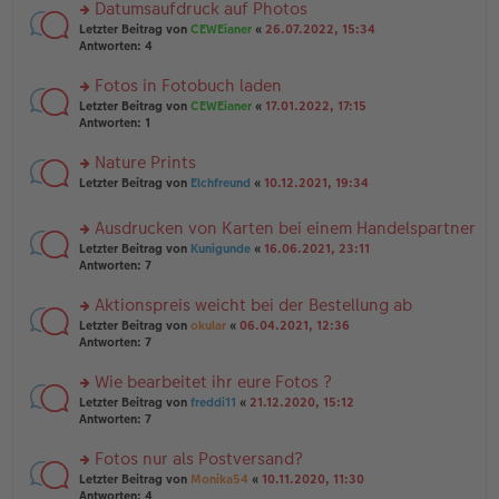
u
Datumsaufdruck auf Photos
e
tr
n
n
rs
Letzter Beitrag von
CEWEianer
«
26.07.2022, 15:34
a
g
er
te
Antworten:
4
g
el
B
r
es
ei
u
Fotos in Fotobuch laden
e
tr
n
n
rs
Letzter Beitrag von
CEWEianer
«
17.01.2022, 17:15
a
g
er
te
Antworten:
1
g
el
B
r
es
ei
u
Nature Prints
e
tr
n
n
rs
Letzter Beitrag von
Elchfreund
«
10.12.2021, 19:34
a
g
er
te
g
el
B
r
es
Ausdrucken von Karten bei einem Handelspartner
ei
u
e
tr
rs
n
Letzter Beitrag von
Kunigunde
«
16.06.2021, 23:11
n
a
te
g
Antworten:
7
er
g
r
el
B
u
es
Aktionspreis weicht bei der Bestellung ab
ei
n
e
tr
rs
Letzter Beitrag von
okular
«
06.04.2021, 12:36
g
n
a
te
Antworten:
7
el
er
g
r
es
B
u
Wie bearbeitet ihr eure Fotos ?
e
ei
n
n
tr
rs
Letzter Beitrag von
freddi11
«
21.12.2020, 15:12
g
er
a
te
Antworten:
7
el
B
g
r
es
ei
u
Fotos nur als Postversand?
e
tr
n
n
rs
Letzter Beitrag von
Monika54
«
10.11.2020, 11:30
a
g
er
te
Antworten:
4
g