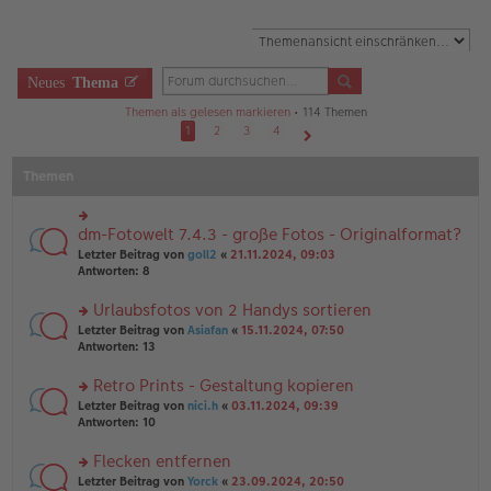
Neues
Thema
Themen als gelesen markieren
• 114 Themen
1
2
3
4
Nächste
Themen
dm-Fotowelt 7.4.3 - große Fotos - Originalformat?
rs
te
Letzter Beitrag von
goll2
«
21.11.2024, 09:03
r
Antworten:
8
u
n
Urlaubsfotos von 2 Handys sortieren
g
rs
Letzter Beitrag von
Asiafan
«
15.11.2024, 07:50
el
te
Antworten:
13
es
r
e
u
n
Retro Prints - Gestaltung kopieren
n
er
rs
Letzter Beitrag von
nici.h
«
03.11.2024, 09:39
g
B
te
Antworten:
10
el
ei
r
es
tr
u
Flecken entfernen
e
a
n
n
g
rs
Letzter Beitrag von
Yorck
«
23.09.2024, 20:50
g