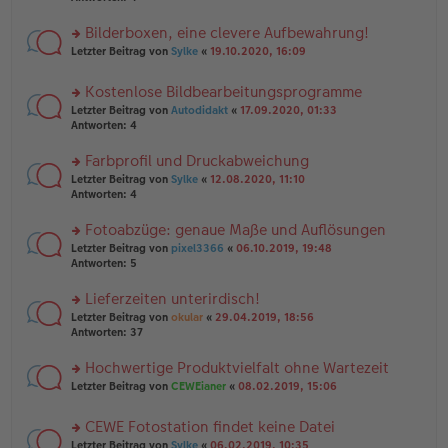
el
B
r
es
ei
u
Bilderboxen, eine clevere Aufbewahrung!
e
tr
n
n
rs
Letzter Beitrag von
Sylke
«
19.10.2020, 16:09
a
g
er
te
g
el
B
r
es
Kostenlose Bildbearbeitungsprogramme
ei
u
e
tr
rs
n
Letzter Beitrag von
Autodidakt
«
17.09.2020, 01:33
n
a
te
g
Antworten:
4
er
g
r
el
B
u
es
Farbprofil und Druckabweichung
ei
n
e
tr
rs
Letzter Beitrag von
Sylke
«
12.08.2020, 11:10
g
n
a
te
Antworten:
4
el
er
g
r
es
B
u
Fotoabzüge: genaue Maße und Auflösungen
e
ei
n
n
tr
rs
Letzter Beitrag von
pixel3366
«
06.10.2019, 19:48
g
er
a
te
Antworten:
5
el
B
g
r
es
ei
u
Lieferzeiten unterirdisch!
e
tr
n
n
rs
Letzter Beitrag von
okular
«
29.04.2019, 18:56
a
g
er
te
Antworten:
37
g
el
B
r
es
ei
u
Hochwertige Produktvielfalt ohne Wartezeit
e
tr
n
n
rs
Letzter Beitrag von
CEWEianer
«
08.02.2019, 15:06
a
g
er
te
g
el
B
r
es
CEWE Fotostation findet keine Datei
ei
u
e
tr
rs
n
Letzter Beitrag von
Sylke
«
06.02.2019, 10:35