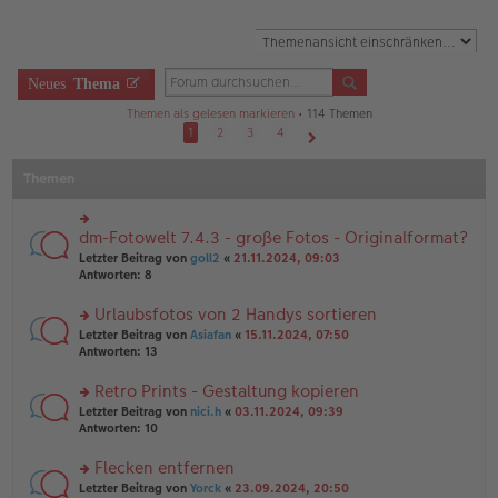
Neues
Thema
Themen als gelesen markieren
• 114 Themen
1
2
3
4
Nächste
Themen
dm-Fotowelt 7.4.3 - große Fotos - Originalformat?
rs
te
Letzter Beitrag von
goll2
«
21.11.2024, 09:03
r
Antworten:
8
u
n
Urlaubsfotos von 2 Handys sortieren
g
rs
Letzter Beitrag von
Asiafan
«
15.11.2024, 07:50
el
te
Antworten:
13
es
r
e
u
n
Retro Prints - Gestaltung kopieren
n
er
rs
Letzter Beitrag von
nici.h
«
03.11.2024, 09:39
g
B
te
Antworten:
10
el
ei
r
es
tr
u
Flecken entfernen
e
a
n
n
g
rs
Letzter Beitrag von
Yorck
«
23.09.2024, 20:50
g