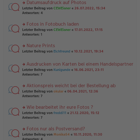
u
Datumsaufdruck auf Photos
e
tr
n
n
rs
Letzter Beitrag von
CEWEianer
«
26.07.2022, 15:34
a
g
er
te
Antworten:
4
g
el
B
r
es
ei
u
Fotos in Fotobuch laden
e
tr
n
n
rs
Letzter Beitrag von
CEWEianer
«
17.01.2022, 17:15
a
g
er
te
Antworten:
1
g
el
B
r
es
ei
u
Nature Prints
e
tr
n
n
rs
Letzter Beitrag von
Elchfreund
«
10.12.2021, 19:34
a
g
er
te
g
el
B
r
es
Ausdrucken von Karten bei einem Handelspartner
ei
u
e
tr
rs
n
Letzter Beitrag von
Kunigunde
«
16.06.2021, 23:11
n
a
te
g
Antworten:
7
er
g
r
el
B
u
es
Aktionspreis weicht bei der Bestellung ab
ei
n
e
tr
rs
Letzter Beitrag von
okular
«
06.04.2021, 12:36
g
n
a
te
Antworten:
7
el
er
g
r
es
B
u
Wie bearbeitet ihr eure Fotos ?
e
ei
n
n
tr
rs
Letzter Beitrag von
freddi11
«
21.12.2020, 15:12
g
er
a
te
Antworten:
7
el
B
g
r
es
ei
u
Fotos nur als Postversand?
e
tr
n
n
rs
Letzter Beitrag von
Monika54
«
10.11.2020, 11:30
a
g
er
te
Antworten:
4
g