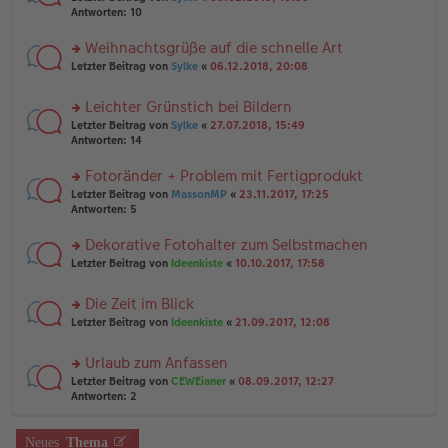
n
a
te
g
Antworten:
10
er
g
r
el
B
u
es
Weihnachtsgrüße auf die schnelle Art
ei
n
e
tr
rs
Letzter Beitrag von
Sylke
«
06.12.2018, 20:08
g
n
a
te
el
er
g
r
es
B
Leichter Grünstich bei Bildern
u
e
ei
rs
n
Letzter Beitrag von
Sylke
«
27.07.2018, 15:49
n
tr
te
g
Antworten:
14
er
a
r
el
B
g
u
es
Fotoränder + Problem mit Fertigprodukt
ei
n
e
tr
rs
Letzter Beitrag von
MassonMP
«
23.11.2017, 17:25
g
n
a
te
Antworten:
5
el
er
g
r
es
B
u
Dekorative Fotohalter zum Selbstmachen
e
ei
n
n
tr
rs
Letzter Beitrag von
Ideenkiste
«
10.10.2017, 17:58
g
er
a
te
el
B
g
r
es
Die Zeit im Blick
ei
u
e
tr
rs
n
Letzter Beitrag von
Ideenkiste
«
21.09.2017, 12:08
n
a
te
g
er
g
r
el
B
Urlaub zum Anfassen
u
es
ei
rs
n
Letzter Beitrag von
CEWEianer
«
08.09.2017, 12:27
e
tr
te
g
Antworten:
2
n
a
r
el
er
g
u
es
B
n
Neues
Thema
e
ei