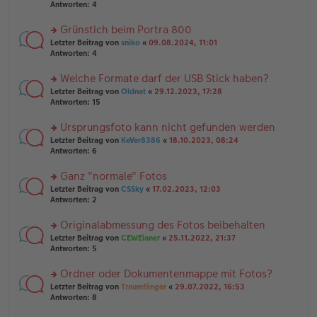
er
te
Antworten:
4
el
B
r
es
ei
u
Grünstich beim Portra 800
e
tr
n
n
rs
Letzter Beitrag von
sniko
«
09.08.2024, 11:01
a
g
er
te
Antworten:
4
g
el
B
r
es
ei
u
Welche Formate darf der USB Stick haben?
e
tr
n
n
rs
Letzter Beitrag von
Oldnat
«
29.12.2023, 17:28
a
g
er
te
Antworten:
15
g
el
B
r
es
ei
u
Ursprungsfoto kann nicht gefunden werden
e
tr
n
n
rs
Letzter Beitrag von
KeVer8386
«
18.10.2023, 08:24
a
g
er
te
Antworten:
6
g
el
B
r
es
ei
u
Ganz "normale" Fotos
e
tr
n
n
rs
Letzter Beitrag von
CSSky
«
17.02.2023, 12:03
a
g
er
te
Antworten:
2
g
el
B
r
es
ei
u
Originalabmessung des Fotos beibehalten
e
tr
n
n
rs
Letzter Beitrag von
CEWEianer
«
25.11.2022, 21:37
a
g
er
te
Antworten:
5
g
el
B
r
es
ei
u
Ordner oder Dokumentenmappe mit Fotos?
e
tr
n
n
rs
Letzter Beitrag von
Traumfänger
«
29.07.2022, 16:53
a
g
er
te
Antworten:
8
g
el
B
r
es
ei