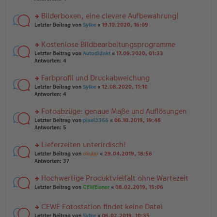
el
B
r
es
ei
u
Bilderboxen, eine clevere Aufbewahrung!
e
tr
n
n
rs
Letzter Beitrag von
Sylke
«
19.10.2020, 16:09
a
g
er
te
g
el
B
r
es
Kostenlose Bildbearbeitungsprogramme
ei
u
e
tr
rs
n
Letzter Beitrag von
Autodidakt
«
17.09.2020, 01:33
n
a
te
g
Antworten:
4
er
g
r
el
B
u
es
Farbprofil und Druckabweichung
ei
n
e
tr
rs
Letzter Beitrag von
Sylke
«
12.08.2020, 11:10
g
n
a
te
Antworten:
4
el
er
g
r
es
B
u
Fotoabzüge: genaue Maße und Auflösungen
e
ei
n
n
tr
rs
Letzter Beitrag von
pixel3366
«
06.10.2019, 19:48
g
er
a
te
Antworten:
5
el
B
g
r
es
ei
u
Lieferzeiten unterirdisch!
e
tr
n
n
rs
Letzter Beitrag von
okular
«
29.04.2019, 18:56
a
g
er
te
Antworten:
37
g
el
B
r
es
ei
u
Hochwertige Produktvielfalt ohne Wartezeit
e
tr
n
n
rs
Letzter Beitrag von
CEWEianer
«
08.02.2019, 15:06
a
g
er
te
g
el
B
r
es
CEWE Fotostation findet keine Datei
ei
u
e
tr
rs
n
Letzter Beitrag von
Sylke
«
06.02.2019, 10:35