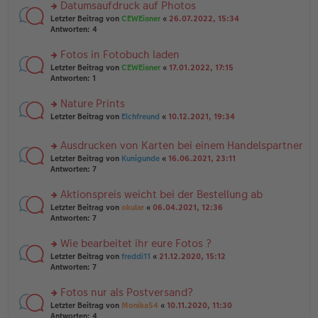
u
Datumsaufdruck auf Photos
e
tr
n
n
rs
Letzter Beitrag von
CEWEianer
«
26.07.2022, 15:34
a
g
er
te
Antworten:
4
g
el
B
r
es
ei
u
Fotos in Fotobuch laden
e
tr
n
n
rs
Letzter Beitrag von
CEWEianer
«
17.01.2022, 17:15
a
g
er
te
Antworten:
1
g
el
B
r
es
ei
u
Nature Prints
e
tr
n
n
rs
Letzter Beitrag von
Elchfreund
«
10.12.2021, 19:34
a
g
er
te
g
el
B
r
es
Ausdrucken von Karten bei einem Handelspartner
ei
u
e
tr
rs
n
Letzter Beitrag von
Kunigunde
«
16.06.2021, 23:11
n
a
te
g
Antworten:
7
er
g
r
el
B
u
es
Aktionspreis weicht bei der Bestellung ab
ei
n
e
tr
rs
Letzter Beitrag von
okular
«
06.04.2021, 12:36
g
n
a
te
Antworten:
7
el
er
g
r
es
B
u
Wie bearbeitet ihr eure Fotos ?
e
ei
n
n
tr
rs
Letzter Beitrag von
freddi11
«
21.12.2020, 15:12
g
er
a
te
Antworten:
7
el
B
g
r
es
ei
u
Fotos nur als Postversand?
e
tr
n
n
rs
Letzter Beitrag von
Monika54
«
10.11.2020, 11:30
a
g
er
te
Antworten:
4
g