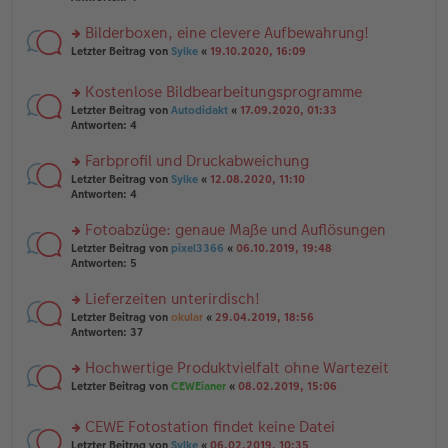
el
B
r
es
ei
u
Bilderboxen, eine clevere Aufbewahrung!
e
tr
n
n
rs
Letzter Beitrag von
Sylke
«
19.10.2020, 16:09
a
g
er
te
g
el
B
r
es
Kostenlose Bildbearbeitungsprogramme
ei
u
e
tr
rs
n
Letzter Beitrag von
Autodidakt
«
17.09.2020, 01:33
n
a
te
g
Antworten:
4
er
g
r
el
B
u
es
Farbprofil und Druckabweichung
ei
n
e
tr
rs
Letzter Beitrag von
Sylke
«
12.08.2020, 11:10
g
n
a
te
Antworten:
4
el
er
g
r
es
B
u
Fotoabzüge: genaue Maße und Auflösungen
e
ei
n
n
tr
rs
Letzter Beitrag von
pixel3366
«
06.10.2019, 19:48
g
er
a
te
Antworten:
5
el
B
g
r
es
ei
u
Lieferzeiten unterirdisch!
e
tr
n
n
rs
Letzter Beitrag von
okular
«
29.04.2019, 18:56
a
g
er
te
Antworten:
37
g
el
B
r
es
ei
u
Hochwertige Produktvielfalt ohne Wartezeit
e
tr
n
n
rs
Letzter Beitrag von
CEWEianer
«
08.02.2019, 15:06
a
g
er
te
g
el
B
r
es
CEWE Fotostation findet keine Datei
ei
u
e
tr
rs
n
Letzter Beitrag von
Sylke
«
06.02.2019, 10:35