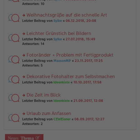
n
a
te
g
Antworten:
10
er
g
r
el
B
u
es
Weihnachtsgrüße auf die schnelle Art
ei
n
e
tr
rs
Letzter Beitrag von
Sylke
«
06.12.2018, 20:08
g
n
a
te
el
er
g
r
es
B
Leichter Grünstich bei Bildern
u
e
ei
rs
n
Letzter Beitrag von
Sylke
«
27.07.2018, 15:49
n
tr
te
g
Antworten:
14
er
a
r
el
B
g
u
es
Fotoränder + Problem mit Fertigprodukt
ei
n
e
tr
rs
Letzter Beitrag von
MassonMP
«
23.11.2017, 17:25
g
n
a
te
Antworten:
5
el
er
g
r
es
B
u
Dekorative Fotohalter zum Selbstmachen
e
ei
n
n
tr
rs
Letzter Beitrag von
Ideenkiste
«
10.10.2017, 17:58
g
er
a
te
el
B
g
r
es
Die Zeit im Blick
ei
u
e
tr
rs
n
Letzter Beitrag von
Ideenkiste
«
21.09.2017, 12:08
n
a
te
g
er
g
r
el
B
Urlaub zum Anfassen
u
es
ei
rs
n
Letzter Beitrag von
CEWEianer
«
08.09.2017, 12:27
e
tr
te
g
Antworten:
2
n
a
r
el
er
g
u
es
B
n
Neues
Thema
e
ei