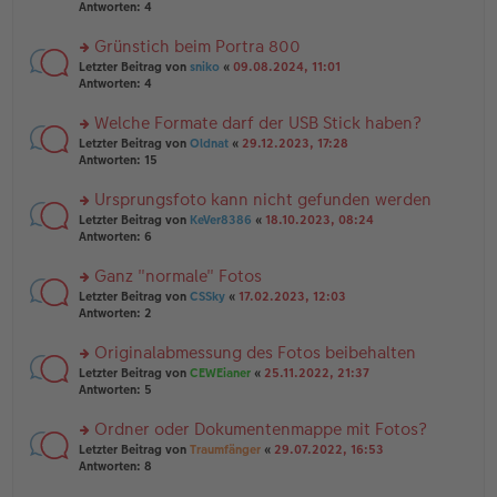
er
te
Antworten:
4
el
B
r
es
ei
u
Grünstich beim Portra 800
e
tr
n
n
rs
Letzter Beitrag von
sniko
«
09.08.2024, 11:01
a
g
er
te
Antworten:
4
g
el
B
r
es
ei
u
Welche Formate darf der USB Stick haben?
e
tr
n
n
rs
Letzter Beitrag von
Oldnat
«
29.12.2023, 17:28
a
g
er
te
Antworten:
15
g
el
B
r
es
ei
u
Ursprungsfoto kann nicht gefunden werden
e
tr
n
n
rs
Letzter Beitrag von
KeVer8386
«
18.10.2023, 08:24
a
g
er
te
Antworten:
6
g
el
B
r
es
ei
u
Ganz "normale" Fotos
e
tr
n
n
rs
Letzter Beitrag von
CSSky
«
17.02.2023, 12:03
a
g
er
te
Antworten:
2
g
el
B
r
es
ei
u
Originalabmessung des Fotos beibehalten
e
tr
n
n
rs
Letzter Beitrag von
CEWEianer
«
25.11.2022, 21:37
a
g
er
te
Antworten:
5
g
el
B
r
es
ei
u
Ordner oder Dokumentenmappe mit Fotos?
e
tr
n
n
rs
Letzter Beitrag von
Traumfänger
«
29.07.2022, 16:53
a
g
er
te
Antworten:
8
g
el
B
r
es
ei