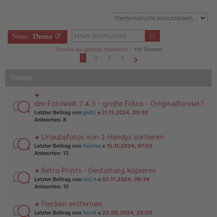
Neues
Thema
Themen als gelesen markieren
• 114 Themen
1
2
3
4
Nächste
Themen
dm-Fotowelt 7.4.3 - große Fotos - Originalformat?
rs
te
Letzter Beitrag von
goll2
«
21.11.2024, 09:03
r
Antworten:
8
u
n
Urlaubsfotos von 2 Handys sortieren
g
rs
Letzter Beitrag von
Asiafan
«
15.11.2024, 07:50
el
te
Antworten:
13
es
r
e
u
n
Retro Prints - Gestaltung kopieren
n
er
rs
Letzter Beitrag von
nici.h
«
03.11.2024, 09:39
g
B
te
Antworten:
10
el
ei
r
es
tr
u
Flecken entfernen
e
a
n
n
g
rs
Letzter Beitrag von
Yorck
«
23.09.2024, 20:50
g