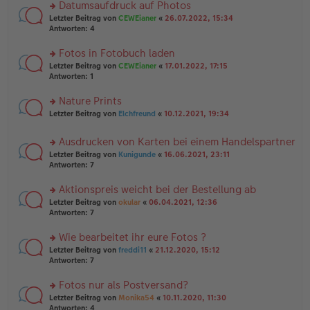
u
Datumsaufdruck auf Photos
e
tr
n
n
rs
Letzter Beitrag von
CEWEianer
«
26.07.2022, 15:34
a
g
er
te
Antworten:
4
g
el
B
r
es
ei
u
Fotos in Fotobuch laden
e
tr
n
n
rs
Letzter Beitrag von
CEWEianer
«
17.01.2022, 17:15
a
g
er
te
Antworten:
1
g
el
B
r
es
ei
u
Nature Prints
e
tr
n
n
rs
Letzter Beitrag von
Elchfreund
«
10.12.2021, 19:34
a
g
er
te
g
el
B
r
es
Ausdrucken von Karten bei einem Handelspartner
ei
u
e
tr
rs
n
Letzter Beitrag von
Kunigunde
«
16.06.2021, 23:11
n
a
te
g
Antworten:
7
er
g
r
el
B
u
es
Aktionspreis weicht bei der Bestellung ab
ei
n
e
tr
rs
Letzter Beitrag von
okular
«
06.04.2021, 12:36
g
n
a
te
Antworten:
7
el
er
g
r
es
B
u
Wie bearbeitet ihr eure Fotos ?
e
ei
n
n
tr
rs
Letzter Beitrag von
freddi11
«
21.12.2020, 15:12
g
er
a
te
Antworten:
7
el
B
g
r
es
ei
u
Fotos nur als Postversand?
e
tr
n
n
rs
Letzter Beitrag von
Monika54
«
10.11.2020, 11:30
a
g
er
te
Antworten:
4
g