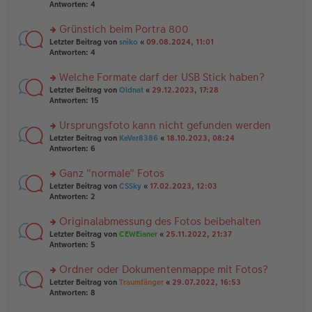
er
te
Antworten:
4
el
B
r
es
ei
u
Grünstich beim Portra 800
e
tr
n
n
rs
Letzter Beitrag von
sniko
«
09.08.2024, 11:01
a
g
er
te
Antworten:
4
g
el
B
r
es
ei
u
Welche Formate darf der USB Stick haben?
e
tr
n
n
rs
Letzter Beitrag von
Oldnat
«
29.12.2023, 17:28
a
g
er
te
Antworten:
15
g
el
B
r
es
ei
u
Ursprungsfoto kann nicht gefunden werden
e
tr
n
n
rs
Letzter Beitrag von
KeVer8386
«
18.10.2023, 08:24
a
g
er
te
Antworten:
6
g
el
B
r
es
ei
u
Ganz "normale" Fotos
e
tr
n
n
rs
Letzter Beitrag von
CSSky
«
17.02.2023, 12:03
a
g
er
te
Antworten:
2
g
el
B
r
es
ei
u
Originalabmessung des Fotos beibehalten
e
tr
n
n
rs
Letzter Beitrag von
CEWEianer
«
25.11.2022, 21:37
a
g
er
te
Antworten:
5
g
el
B
r
es
ei
u
Ordner oder Dokumentenmappe mit Fotos?
e
tr
n
n
rs
Letzter Beitrag von
Traumfänger
«
29.07.2022, 16:53
a
g
er
te
Antworten:
8
g
el
B
r
es
ei