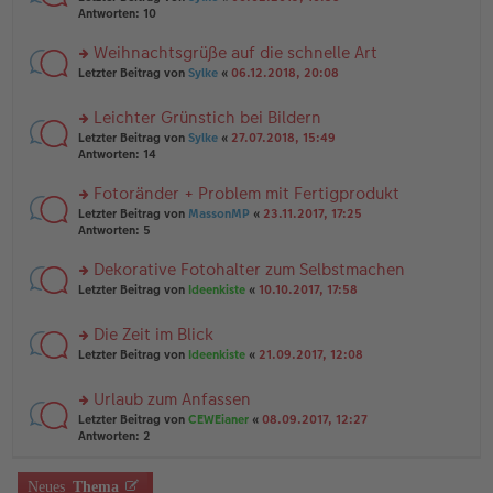
n
a
te
g
Antworten:
10
er
g
r
el
B
u
es
Weihnachtsgrüße auf die schnelle Art
ei
n
e
tr
rs
Letzter Beitrag von
Sylke
«
06.12.2018, 20:08
g
n
a
te
el
er
g
r
es
B
Leichter Grünstich bei Bildern
u
e
ei
rs
n
Letzter Beitrag von
Sylke
«
27.07.2018, 15:49
n
tr
te
g
Antworten:
14
er
a
r
el
B
g
u
es
Fotoränder + Problem mit Fertigprodukt
ei
n
e
tr
rs
Letzter Beitrag von
MassonMP
«
23.11.2017, 17:25
g
n
a
te
Antworten:
5
el
er
g
r
es
B
u
Dekorative Fotohalter zum Selbstmachen
e
ei
n
n
tr
rs
Letzter Beitrag von
Ideenkiste
«
10.10.2017, 17:58
g
er
a
te
el
B
g
r
es
Die Zeit im Blick
ei
u
e
tr
rs
n
Letzter Beitrag von
Ideenkiste
«
21.09.2017, 12:08
n
a
te
g
er
g
r
el
B
Urlaub zum Anfassen
u
es
ei
rs
n
Letzter Beitrag von
CEWEianer
«
08.09.2017, 12:27
e
tr
te
g
Antworten:
2
n
a
r
el
er
g
u
es
B
n
Neues
Thema
e
ei