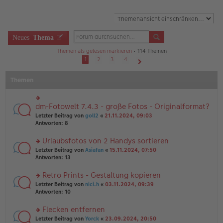
Neues
Thema
Themen als gelesen markieren
• 114 Themen
1
2
3
4
Nächste
Themen
dm-Fotowelt 7.4.3 - große Fotos - Originalformat?
rs
te
Letzter Beitrag von
goll2
«
21.11.2024, 09:03
r
Antworten:
8
u
n
Urlaubsfotos von 2 Handys sortieren
g
rs
Letzter Beitrag von
Asiafan
«
15.11.2024, 07:50
el
te
Antworten:
13
es
r
e
u
n
Retro Prints - Gestaltung kopieren
n
er
rs
Letzter Beitrag von
nici.h
«
03.11.2024, 09:39
g
B
te
Antworten:
10
el
ei
r
es
tr
u
Flecken entfernen
e
a
n
n
g
rs
Letzter Beitrag von
Yorck
«
23.09.2024, 20:50
g