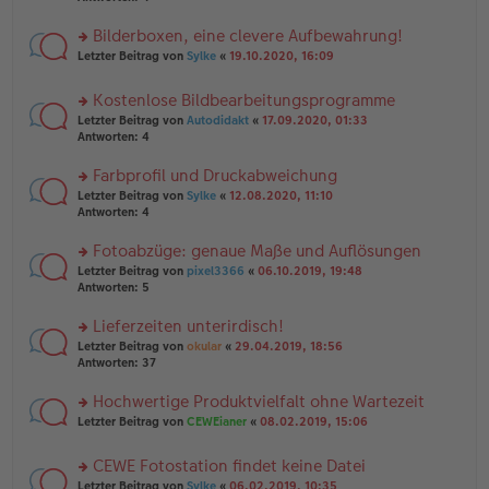
el
B
r
es
ei
u
Bilderboxen, eine clevere Aufbewahrung!
e
tr
n
n
rs
Letzter Beitrag von
Sylke
«
19.10.2020, 16:09
a
g
er
te
g
el
B
r
es
Kostenlose Bildbearbeitungsprogramme
ei
u
e
tr
rs
n
Letzter Beitrag von
Autodidakt
«
17.09.2020, 01:33
n
a
te
g
Antworten:
4
er
g
r
el
B
u
es
Farbprofil und Druckabweichung
ei
n
e
tr
rs
Letzter Beitrag von
Sylke
«
12.08.2020, 11:10
g
n
a
te
Antworten:
4
el
er
g
r
es
B
u
Fotoabzüge: genaue Maße und Auflösungen
e
ei
n
n
tr
rs
Letzter Beitrag von
pixel3366
«
06.10.2019, 19:48
g
er
a
te
Antworten:
5
el
B
g
r
es
ei
u
Lieferzeiten unterirdisch!
e
tr
n
n
rs
Letzter Beitrag von
okular
«
29.04.2019, 18:56
a
g
er
te
Antworten:
37
g
el
B
r
es
ei
u
Hochwertige Produktvielfalt ohne Wartezeit
e
tr
n
n
rs
Letzter Beitrag von
CEWEianer
«
08.02.2019, 15:06
a
g
er
te
g
el
B
r
es
CEWE Fotostation findet keine Datei
ei
u
e
tr
rs
n
Letzter Beitrag von
Sylke
«
06.02.2019, 10:35