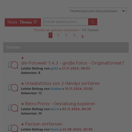
Neues
Thema
Themen als gelesen markieren
• 114 Themen
1
2
3
4
Nächste
Themen
dm-Fotowelt 7.4.3 - große Fotos - Originalformat?
rs
te
Letzter Beitrag von
goll2
«
21.11.2024, 09:03
r
Antworten:
8
u
n
Urlaubsfotos von 2 Handys sortieren
g
rs
Letzter Beitrag von
Asiafan
«
15.11.2024, 07:50
el
te
Antworten:
13
es
r
e
u
n
Retro Prints - Gestaltung kopieren
n
er
rs
Letzter Beitrag von
nici.h
«
03.11.2024, 09:39
g
B
te
Antworten:
10
el
ei
r
es
tr
u
Flecken entfernen
e
a
n
n
g
rs
Letzter Beitrag von
Yorck
«
23.09.2024, 20:50
g