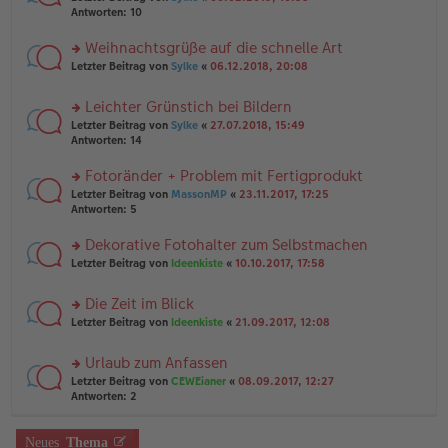
n
a
te
g
Antworten:
10
er
g
r
el
B
u
es
Weihnachtsgrüße auf die schnelle Art
ei
n
e
tr
rs
Letzter Beitrag von
Sylke
«
06.12.2018, 20:08
g
n
a
te
el
er
g
r
es
B
Leichter Grünstich bei Bildern
u
e
ei
rs
n
Letzter Beitrag von
Sylke
«
27.07.2018, 15:49
n
tr
te
g
Antworten:
14
er
a
r
el
B
g
u
es
Fotoränder + Problem mit Fertigprodukt
ei
n
e
tr
rs
Letzter Beitrag von
MassonMP
«
23.11.2017, 17:25
g
n
a
te
Antworten:
5
el
er
g
r
es
B
u
Dekorative Fotohalter zum Selbstmachen
e
ei
n
n
tr
rs
Letzter Beitrag von
Ideenkiste
«
10.10.2017, 17:58
g
er
a
te
el
B
g
r
es
Die Zeit im Blick
ei
u
e
tr
rs
n
Letzter Beitrag von
Ideenkiste
«
21.09.2017, 12:08
n
a
te
g
er
g
r
el
B
Urlaub zum Anfassen
u
es
ei
rs
n
Letzter Beitrag von
CEWEianer
«
08.09.2017, 12:27
e
tr
te
g
Antworten:
2
n
a
r
el
er
g
u
es
B
n
Neues
Thema
e
ei