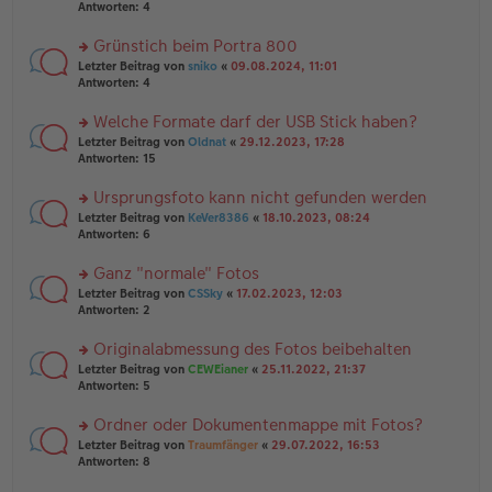
er
te
Antworten:
4
el
B
r
es
ei
u
Grünstich beim Portra 800
e
tr
n
n
rs
Letzter Beitrag von
sniko
«
09.08.2024, 11:01
a
g
er
te
Antworten:
4
g
el
B
r
es
ei
u
Welche Formate darf der USB Stick haben?
e
tr
n
n
rs
Letzter Beitrag von
Oldnat
«
29.12.2023, 17:28
a
g
er
te
Antworten:
15
g
el
B
r
es
ei
u
Ursprungsfoto kann nicht gefunden werden
e
tr
n
n
rs
Letzter Beitrag von
KeVer8386
«
18.10.2023, 08:24
a
g
er
te
Antworten:
6
g
el
B
r
es
ei
u
Ganz "normale" Fotos
e
tr
n
n
rs
Letzter Beitrag von
CSSky
«
17.02.2023, 12:03
a
g
er
te
Antworten:
2
g
el
B
r
es
ei
u
Originalabmessung des Fotos beibehalten
e
tr
n
n
rs
Letzter Beitrag von
CEWEianer
«
25.11.2022, 21:37
a
g
er
te
Antworten:
5
g
el
B
r
es
ei
u
Ordner oder Dokumentenmappe mit Fotos?
e
tr
n
n
rs
Letzter Beitrag von
Traumfänger
«
29.07.2022, 16:53
a
g
er
te
Antworten:
8
g
el
B
r
es
ei