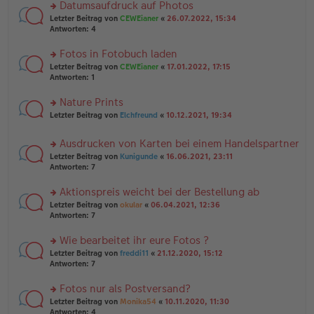
u
Datumsaufdruck auf Photos
e
tr
n
n
rs
Letzter Beitrag von
CEWEianer
«
26.07.2022, 15:34
a
g
er
te
Antworten:
4
g
el
B
r
es
ei
u
Fotos in Fotobuch laden
e
tr
n
n
rs
Letzter Beitrag von
CEWEianer
«
17.01.2022, 17:15
a
g
er
te
Antworten:
1
g
el
B
r
es
ei
u
Nature Prints
e
tr
n
n
rs
Letzter Beitrag von
Elchfreund
«
10.12.2021, 19:34
a
g
er
te
g
el
B
r
es
Ausdrucken von Karten bei einem Handelspartner
ei
u
e
tr
rs
n
Letzter Beitrag von
Kunigunde
«
16.06.2021, 23:11
n
a
te
g
Antworten:
7
er
g
r
el
B
u
es
Aktionspreis weicht bei der Bestellung ab
ei
n
e
tr
rs
Letzter Beitrag von
okular
«
06.04.2021, 12:36
g
n
a
te
Antworten:
7
el
er
g
r
es
B
u
Wie bearbeitet ihr eure Fotos ?
e
ei
n
n
tr
rs
Letzter Beitrag von
freddi11
«
21.12.2020, 15:12
g
er
a
te
Antworten:
7
el
B
g
r
es
ei
u
Fotos nur als Postversand?
e
tr
n
n
rs
Letzter Beitrag von
Monika54
«
10.11.2020, 11:30
a
g
er
te
Antworten:
4
g