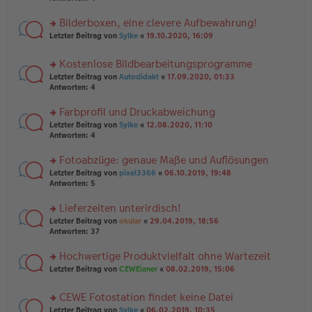
el
B
r
es
ei
u
Bilderboxen, eine clevere Aufbewahrung!
e
tr
n
n
rs
Letzter Beitrag von
Sylke
«
19.10.2020, 16:09
a
g
er
te
g
el
B
r
es
Kostenlose Bildbearbeitungsprogramme
ei
u
e
tr
rs
n
Letzter Beitrag von
Autodidakt
«
17.09.2020, 01:33
n
a
te
g
Antworten:
4
er
g
r
el
B
u
es
Farbprofil und Druckabweichung
ei
n
e
tr
rs
Letzter Beitrag von
Sylke
«
12.08.2020, 11:10
g
n
a
te
Antworten:
4
el
er
g
r
es
B
u
Fotoabzüge: genaue Maße und Auflösungen
e
ei
n
n
tr
rs
Letzter Beitrag von
pixel3366
«
06.10.2019, 19:48
g
er
a
te
Antworten:
5
el
B
g
r
es
ei
u
Lieferzeiten unterirdisch!
e
tr
n
n
rs
Letzter Beitrag von
okular
«
29.04.2019, 18:56
a
g
er
te
Antworten:
37
g
el
B
r
es
ei
u
Hochwertige Produktvielfalt ohne Wartezeit
e
tr
n
n
rs
Letzter Beitrag von
CEWEianer
«
08.02.2019, 15:06
a
g
er
te
g
el
B
r
es
CEWE Fotostation findet keine Datei
ei
u
e
tr
rs
n
Letzter Beitrag von
Sylke
«
06.02.2019, 10:35