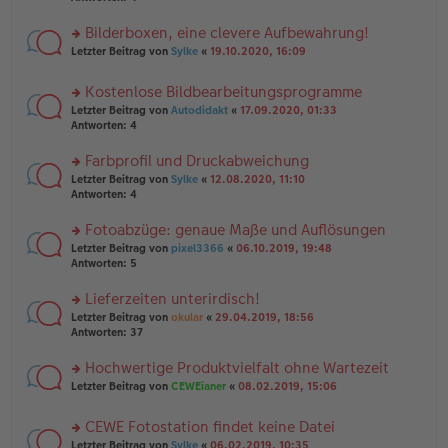
el
B
r
es
ei
u
Bilderboxen, eine clevere Aufbewahrung!
e
tr
n
n
rs
Letzter Beitrag von
Sylke
«
19.10.2020, 16:09
a
g
er
te
g
el
B
r
es
Kostenlose Bildbearbeitungsprogramme
ei
u
e
tr
rs
n
Letzter Beitrag von
Autodidakt
«
17.09.2020, 01:33
n
a
te
g
Antworten:
4
er
g
r
el
B
u
es
Farbprofil und Druckabweichung
ei
n
e
tr
rs
Letzter Beitrag von
Sylke
«
12.08.2020, 11:10
g
n
a
te
Antworten:
4
el
er
g
r
es
B
u
Fotoabzüge: genaue Maße und Auflösungen
e
ei
n
n
tr
rs
Letzter Beitrag von
pixel3366
«
06.10.2019, 19:48
g
er
a
te
Antworten:
5
el
B
g
r
es
ei
u
Lieferzeiten unterirdisch!
e
tr
n
n
rs
Letzter Beitrag von
okular
«
29.04.2019, 18:56
a
g
er
te
Antworten:
37
g
el
B
r
es
ei
u
Hochwertige Produktvielfalt ohne Wartezeit
e
tr
n
n
rs
Letzter Beitrag von
CEWEianer
«
08.02.2019, 15:06
a
g
er
te
g
el
B
r
es
CEWE Fotostation findet keine Datei
ei
u
e
tr
rs
n
Letzter Beitrag von
Sylke
«
06.02.2019, 10:35