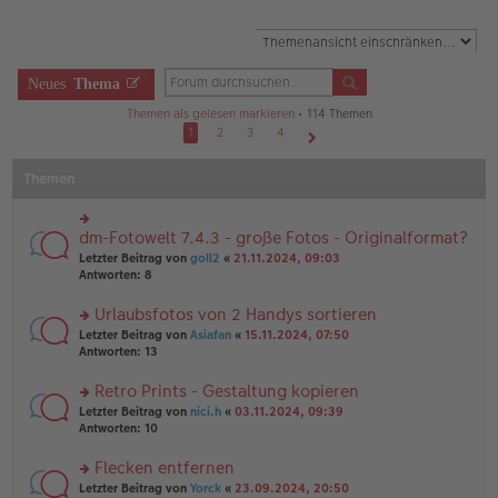
Neues
Thema
Themen als gelesen markieren
• 114 Themen
1
2
3
4
Nächste
Themen
dm-Fotowelt 7.4.3 - große Fotos - Originalformat?
rs
te
Letzter Beitrag von
goll2
«
21.11.2024, 09:03
r
Antworten:
8
u
n
Urlaubsfotos von 2 Handys sortieren
g
rs
Letzter Beitrag von
Asiafan
«
15.11.2024, 07:50
el
te
Antworten:
13
es
r
e
u
n
Retro Prints - Gestaltung kopieren
n
er
rs
Letzter Beitrag von
nici.h
«
03.11.2024, 09:39
g
B
te
Antworten:
10
el
ei
r
es
tr
u
Flecken entfernen
e
a
n
n
g
rs
Letzter Beitrag von
Yorck
«
23.09.2024, 20:50
g