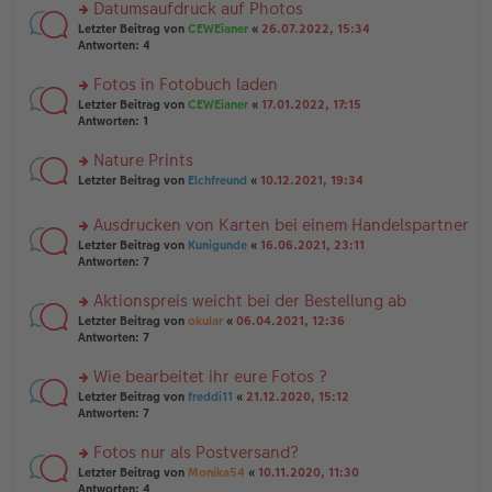
u
Datumsaufdruck auf Photos
e
tr
n
n
rs
Letzter Beitrag von
CEWEianer
«
26.07.2022, 15:34
a
g
er
te
Antworten:
4
g
el
B
r
es
ei
u
Fotos in Fotobuch laden
e
tr
n
n
rs
Letzter Beitrag von
CEWEianer
«
17.01.2022, 17:15
a
g
er
te
Antworten:
1
g
el
B
r
es
ei
u
Nature Prints
e
tr
n
n
rs
Letzter Beitrag von
Elchfreund
«
10.12.2021, 19:34
a
g
er
te
g
el
B
r
es
Ausdrucken von Karten bei einem Handelspartner
ei
u
e
tr
rs
n
Letzter Beitrag von
Kunigunde
«
16.06.2021, 23:11
n
a
te
g
Antworten:
7
er
g
r
el
B
u
es
Aktionspreis weicht bei der Bestellung ab
ei
n
e
tr
rs
Letzter Beitrag von
okular
«
06.04.2021, 12:36
g
n
a
te
Antworten:
7
el
er
g
r
es
B
u
Wie bearbeitet ihr eure Fotos ?
e
ei
n
n
tr
rs
Letzter Beitrag von
freddi11
«
21.12.2020, 15:12
g
er
a
te
Antworten:
7
el
B
g
r
es
ei
u
Fotos nur als Postversand?
e
tr
n
n
rs
Letzter Beitrag von
Monika54
«
10.11.2020, 11:30
a
g
er
te
Antworten:
4
g