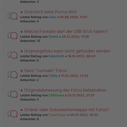
er
te
Antworten:
4
el
B
r
es
ei
u
Grünstich beim Portra 800
e
tr
n
n
rs
Letzter Beitrag von
sniko
«
09.08.2024, 11:01
a
g
er
te
Antworten:
4
g
el
B
r
es
ei
u
Welche Formate darf der USB Stick haben?
e
tr
n
n
rs
Letzter Beitrag von
Oldnat
«
29.12.2023, 17:28
a
g
er
te
Antworten:
15
g
el
B
r
es
ei
u
Ursprungsfoto kann nicht gefunden werden
e
tr
n
n
rs
Letzter Beitrag von
KeVer8386
«
18.10.2023, 08:24
a
g
er
te
Antworten:
6
g
el
B
r
es
ei
u
Ganz "normale" Fotos
e
tr
n
n
rs
Letzter Beitrag von
CSSky
«
17.02.2023, 12:03
a
g
er
te
Antworten:
2
g
el
B
r
es
ei
u
Originalabmessung des Fotos beibehalten
e
tr
n
n
rs
Letzter Beitrag von
CEWEianer
«
25.11.2022, 21:37
a
g
er
te
Antworten:
5
g
el
B
r
es
ei
u
Ordner oder Dokumentenmappe mit Fotos?
e
tr
n
n
rs
Letzter Beitrag von
Traumfänger
«
29.07.2022, 16:53
a
g
er
te
Antworten:
8
g
el
B
r
es
ei