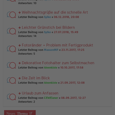
n
a
te
g
Antworten:
10
er
g
r
el
B
u
es
Weihnachtsgrüße auf die schnelle Art
ei
n
e
tr
rs
Letzter Beitrag von
Sylke
«
06.12.2018, 20:08
g
n
a
te
el
er
g
r
es
B
Leichter Grünstich bei Bildern
u
e
ei
rs
n
Letzter Beitrag von
Sylke
«
27.07.2018, 15:49
n
tr
te
g
Antworten:
14
er
a
r
el
B
g
u
es
Fotoränder + Problem mit Fertigprodukt
ei
n
e
tr
rs
Letzter Beitrag von
MassonMP
«
23.11.2017, 17:25
g
n
a
te
Antworten:
5
el
er
g
r
es
B
u
Dekorative Fotohalter zum Selbstmachen
e
ei
n
n
tr
rs
Letzter Beitrag von
Ideenkiste
«
10.10.2017, 17:58
g
er
a
te
el
B
g
r
es
Die Zeit im Blick
ei
u
e
tr
rs
n
Letzter Beitrag von
Ideenkiste
«
21.09.2017, 12:08
n
a
te
g
er
g
r
el
B
Urlaub zum Anfassen
u
es
ei
rs
n
Letzter Beitrag von
CEWEianer
«
08.09.2017, 12:27
e
tr
te
g
Antworten:
2
n
a
r
el
er
g
u
es
B
n
Neues
Thema
e
ei