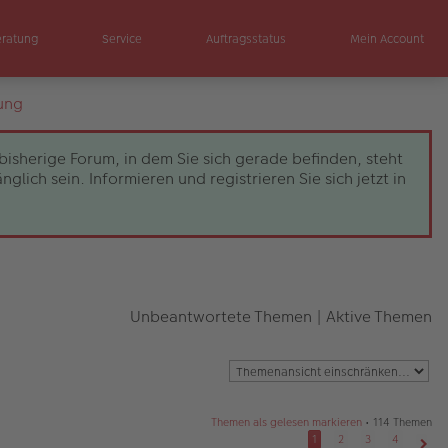
eratung
Service
Auftragsstatus
Mein Account
ung
bisherige Forum, in dem Sie sich gerade befinden, steht
ch sein. Informieren und registrieren Sie sich jetzt in
Unbeantwortete Themen
|
Aktive Themen
Themen als gelesen markieren
• 114 Themen
1
2
3
4