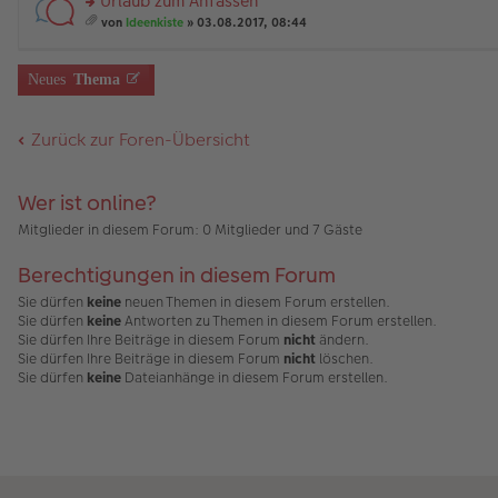
Urlaub zum Anfassen
es
u
B
än
m
g
e
n
rs
ei
g
t
von
Ideenkiste
» 03.08.2017, 08:44
n
g
te
tr
e
A
es
er
el
r
a
nh
a
B
es
u
g
än
m
Neues
Thema
ei
e
n
g
t
tr
n
g
e
A
a
er
el
nh
Zurück zur Foren-Übersicht
g
B
es
än
ei
e
g
tr
n
e
a
er
Wer ist online?
g
B
ei
Mitglieder in diesem Forum: 0 Mitglieder und 7 Gäste
tr
a
Berechtigungen in diesem Forum
g
Sie dürfen
keine
neuen Themen in diesem Forum erstellen.
Sie dürfen
keine
Antworten zu Themen in diesem Forum erstellen.
Sie dürfen Ihre Beiträge in diesem Forum
nicht
ändern.
Sie dürfen Ihre Beiträge in diesem Forum
nicht
löschen.
Sie dürfen
keine
Dateianhänge in diesem Forum erstellen.