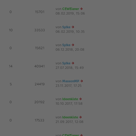
u
B
g
es
ei
von
CEWEianer
te
tr
E
0
15701
08.02.2019, 15:06
r
a
e
G
B
g
u
ei
es
von
Sylke
tr
te
E
10
33533
06.02.2019, 10:35
e
a
r
u
g
B
es
ei
von
Sylke
te
tr
E
0
15621
06.12.2018, 20:08
e
r
a
G
u
B
g
es
ei
von
Sylke
te
tr
E
14
40941
27.07.2018, 15:49
r
e
a
B
u
g
ei
es
von
MassonMP
tr
te
E
5
24419
23.11.2017, 17:25
e
a
r
u
g
B
es
ei
von
Ideenkiste
te
tr
E
0
20192
10.10.2017, 17:58
e
r
a
G
u
B
g
es
ei
von
Ideenkiste
te
tr
E
0
17533
21.09.2017, 12:08
r
e
a
G
B
u
g
ei
es
von
CEWEianer
tr
te