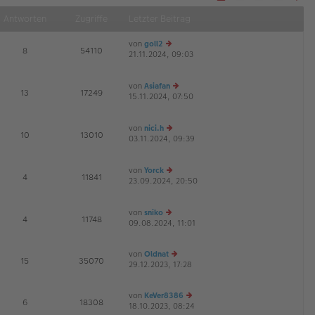
Näch
Antworten
Zugriffe
Letzter Beitrag
von
goll2
E
8
54110
21.11.2024, 09:03
e
G
u
es
von
Asiafan
te
E
13
17249
15.11.2024, 07:50
r
e
G
B
u
ei
es
von
nici.h
tr
te
E
10
13010
03.11.2024, 09:39
a
e
r
G
g
u
B
es
ei
von
Yorck
te
tr
E
4
11841
23.09.2024, 20:50
r
e
a
G
B
u
g
ei
es
von
sniko
tr
te
E
4
11748
09.08.2024, 11:01
e
a
r
u
g
B
es
ei
von
Oldnat
te
tr
E
15
35070
29.12.2023, 17:28
e
r
a
u
B
g
es
ei
von
KeVer8386
te
tr
E
6
18308
18.10.2023, 08:24
e
r
a