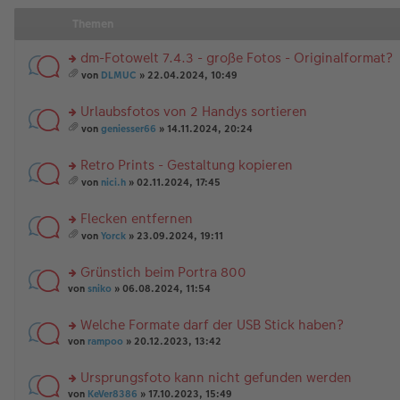
Themen
dm-Fotowelt 7.4.3 - große Fotos - Originalformat?
rs
von
DLMUC
» 22.04.2024, 10:49
te
es
r
a
Urlaubsfotos von 2 Handys sortieren
u
m
n
rs
t
von
geniesser66
» 14.11.2024, 20:24
g
te
A
es
el
r
nh
a
Retro Prints - Gestaltung kopieren
es
u
än
m
e
n
rs
g
t
von
nici.h
» 02.11.2024, 17:45
n
g
te
e
A
es
er
el
r
nh
a
Flecken entfernen
B
es
u
än
m
ei
e
n
rs
g
t
von
Yorck
» 23.09.2024, 19:11
tr
n
g
te
e
A
es
a
er
el
r
nh
a
Grünstich beim Portra 800
g
B
es
u
än
m
ei
e
n
rs
g
t
von
sniko
» 06.08.2024, 11:54
tr
n
g
te
e
A
a
er
el
r
nh
Welche Formate darf der USB Stick haben?
g
B
es
u
än
rs
ei
e
n
von
rampoo
» 20.12.2023, 13:42
g
te
tr
n
g
e
r
a
er
el
Ursprungsfoto kann nicht gefunden werden
u
g
B
es
rs
n
von
KeVer8386
» 17.10.2023, 15:49
ei
e