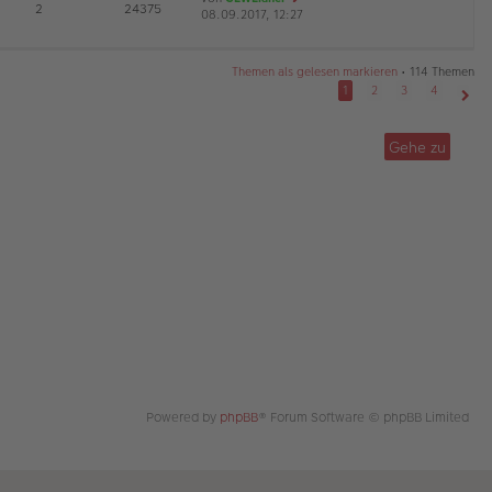
E
2
24375
08.09.2017, 12:27
a
r
e
G
g
B
u
ei
es
tr
te
Themen als gelesen markieren
• 114 Themen
a
r
1
2
3
4
g
B
Näch
ei
tr
Gehe zu
a
g
Powered by
phpBB
® Forum Software © phpBB Limited