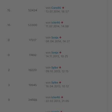
u
B
g
es
ei
von
Caro86
te
tr
E
15
52434
13.07.2014, 18:57
r
e
a
B
u
g
ei
es
von
icke46
tr
te
E
16
53300
11.07.2014, 14:08
e
a
r
G
u
g
B
es
ei
von
Sonja
te
tr
E
0
17317
08.04.2014, 14:27
e
r
a
G
u
B
g
es
ei
von
Sonja
te
tr
E
0
17492
14.11.2013, 10:25
r
e
a
G
B
u
g
ei
es
von
Sylke
tr
te
E
2
19220
09.10.2013, 12:15
e
a
r
G
u
g
B
es
ei
von
Sylke
te
tr
E
3
19945
16.04.2013, 10:12
r
e
a
B
u
g
ei
es
von
icke46
tr
te
E
9
34688
22.02.2013, 21:05
e
a
r
u
g
B
es
ei