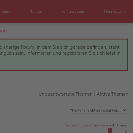
eratung
Service
Auftragsstatus
Mein Account
ung
bisherige Forum, in dem Sie sich gerade befinden, steht
ch sein. Informieren und registrieren Sie sich jetzt in
Unbeantwortete Themen
|
Aktive Themen
Themen als gelesen markieren
• 47 Themen
1
2