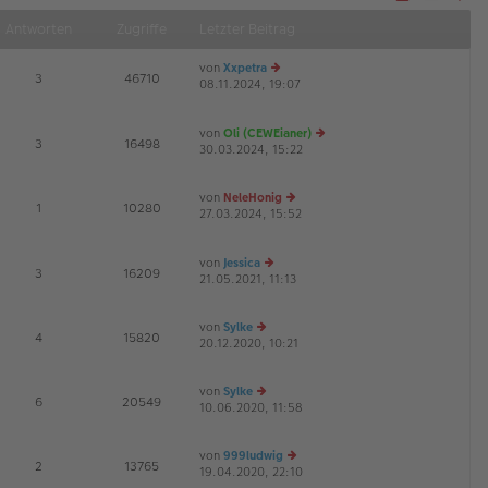
Näch
Antworten
Zugriffe
Letzter Beitrag
von
Xxpetra
E
3
46710
08.11.2024, 19:07
e
G
u
es
von
Oli (CEWEianer)
te
E
3
16498
30.03.2024, 15:22
r
e
B
u
ei
es
von
NeleHonig
tr
te
E
1
10280
27.03.2024, 15:52
e
a
r
G
u
g
B
es
ei
von
Jessica
te
tr
E
3
16209
21.05.2021, 11:13
e
r
a
u
B
g
es
ei
von
Sylke
te
tr
E
4
15820
20.12.2020, 10:21
e
r
a
u
B
g
es
ei
von
Sylke
te
tr
E
6
20549
10.06.2020, 11:58
e
r
a
u
B
g
es
ei
von
999ludwig
te
tr
E
2
13765
19.04.2020, 22:10
e
r
a
G