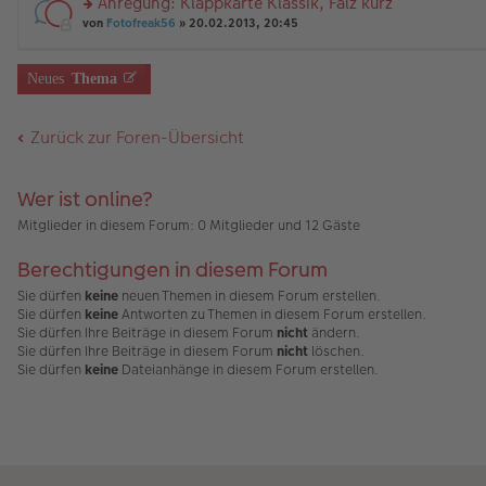
Anregung: Klappkarte Klassik, Falz kurz
u
g
B
es
rs
n
von
Fotofreak56
» 20.02.2013, 20:45
ei
e
te
g
tr
n
r
el
a
er
u
es
g
B
Neues
Thema
n
e
ei
g
n
tr
el
er
a
Zurück zur Foren-Übersicht
es
B
g
e
ei
n
tr
er
a
Wer ist online?
B
g
ei
Mitglieder in diesem Forum: 0 Mitglieder und 12 Gäste
tr
a
Berechtigungen in diesem Forum
g
Sie dürfen
keine
neuen Themen in diesem Forum erstellen.
Sie dürfen
keine
Antworten zu Themen in diesem Forum erstellen.
Sie dürfen Ihre Beiträge in diesem Forum
nicht
ändern.
Sie dürfen Ihre Beiträge in diesem Forum
nicht
löschen.
Sie dürfen
keine
Dateianhänge in diesem Forum erstellen.