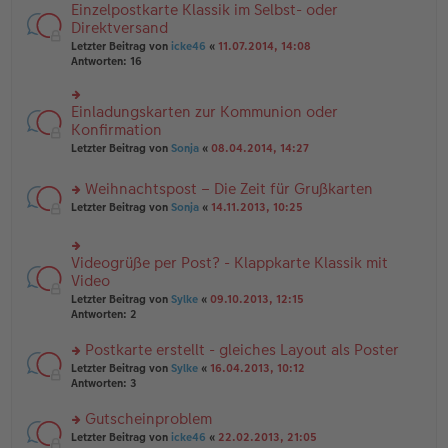
n
e
Einzelpostkarte Klassik im Selbst- oder
rs
tr
g
n
te
Direktversand
a
el
er
r
g
Letzter Beitrag von
icke46
«
11.07.2014, 14:08
es
B
u
Antworten:
16
e
ei
n
n
tr
g
er
a
el
B
Einladungskarten zur Kommunion oder
g
rs
es
ei
te
Konfirmation
e
tr
r
n
Letzter Beitrag von
Sonja
«
08.04.2014, 14:27
a
u
er
g
n
B
Weihnachtspost – Die Zeit für Grußkarten
g
ei
el
tr
rs
Letzter Beitrag von
Sonja
«
14.11.2013, 10:25
es
a
te
e
g
r
n
u
Videogrüße per Post? - Klappkarte Klassik mit
er
rs
n
B
te
Video
g
ei
r
el
Letzter Beitrag von
Sylke
«
09.10.2013, 12:15
tr
u
es
Antworten:
2
a
n
e
g
g
n
Postkarte erstellt - gleiches Layout als Poster
el
er
es
rs
Letzter Beitrag von
Sylke
«
16.04.2013, 10:12
B
e
te
Antworten:
3
ei
n
r
tr
er
u
Gutscheinproblem
a
B
n
g
rs
Letzter Beitrag von
icke46
«
22.02.2013, 21:05
ei
g