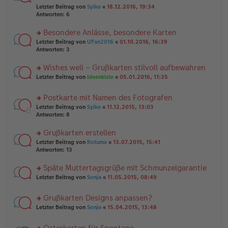
er
r
g
el
Letzter Beitrag von
Sylke
«
18.12.2016, 19:34
B
u
es
Antworten:
6
ei
n
e
tr
g
n
Besondere Anlässe, besondere Karten
a
el
er
g
es
rs
Letzter Beitrag von
UFan2016
«
01.10.2016, 16:39
B
e
te
Antworten:
3
ei
n
r
tr
er
u
Wishes well – Grußkarten stilvoll aufbewahren
a
B
n
g
rs
Letzter Beitrag von
Ideenkiste
«
05.01.2016, 11:35
ei
g
te
tr
el
r
a
es
Postkarte mit Namen des Fotografen
u
g
e
rs
n
Letzter Beitrag von
Sylke
«
11.12.2015, 13:03
n
te
g
Antworten:
8
er
r
el
B
u
es
Grußkarten erstellen
ei
n
e
tr
rs
Letzter Beitrag von
Rotuma
«
13.07.2015, 15:41
g
n
a
te
Antworten:
13
el
er
g
r
es
B
u
Späte Muttertagsgrüße mit Schmunzelgarantie
e
ei
n
n
tr
rs
Letzter Beitrag von
Sonja
«
11.05.2015, 08:49
g
er
a
te
el
B
g
r
es
Grußkarten Designs anpassen?
ei
u
e
tr
rs
n
Letzter Beitrag von
Sonja
«
15.04.2015, 13:48
n
a
te
g
er
g
r
el
B
Osterkarten für Spontane