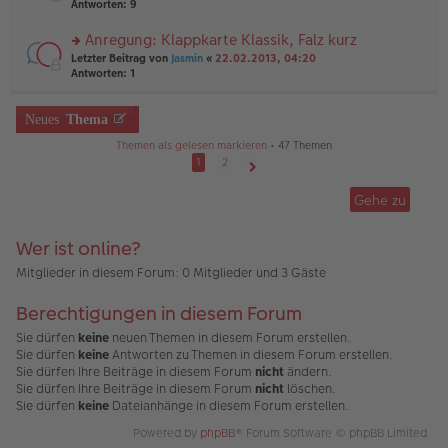
te
Antworten:
9
tr
el
r
a
es
u
Anregung: Klappkarte Klassik, Falz kurz
g
e
n
n
rs
Letzter Beitrag von
Jasmin
«
22.02.2013, 04:20
g
er
te
Antworten:
1
el
B
r
es
ei
u
e
tr
n
Neues
Thema
n
a
g
er
g
Themen als gelesen markieren
• 47 Themen
el
B
es
1
2
ei
e
Nächste
tr
n
Gehe zu
a
er
g
B
ei
Wer ist online?
tr
a
Mitglieder in diesem Forum: 0 Mitglieder und 3 Gäste
g
Berechtigungen in diesem Forum
Sie dürfen
keine
neuen Themen in diesem Forum erstellen.
Sie dürfen
keine
Antworten zu Themen in diesem Forum erstellen.
Sie dürfen Ihre Beiträge in diesem Forum
nicht
ändern.
Sie dürfen Ihre Beiträge in diesem Forum
nicht
löschen.
Sie dürfen
keine
Dateianhänge in diesem Forum erstellen.
Powered by
phpBB
® Forum Software © phpBB Limited