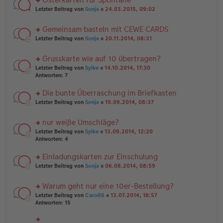
u
es
ei
rs
n
Letzter Beitrag von
Sonja
«
24.03.2015, 09:02
e
tr
te
g
n
a
r
el
er
g
Gemeinsam basteln mit CEWE CARDS
u
es
B
rs
n
Letzter Beitrag von
Sonja
«
20.11.2014, 08:31
e
ei
te
g
n
tr
r
el
er
a
Grusskarte wie auf 10 übertragen?
u
es
B
g
rs
n
Letzter Beitrag von
Sylke
«
14.10.2014, 17:30
e
ei
te
g
Antworten:
7
n
tr
r
el
er
a
u
es
B
g
Die bunte Überraschung im Briefkasten
n
e
ei
rs
Letzter Beitrag von
Sonja
«
19.09.2014, 08:37
g
n
tr
te
el
er
a
r
es
B
g
nur weiße Umschläge?
u
e
ei
rs
n
Letzter Beitrag von
Sylke
«
13.09.2014, 12:20
n
tr
te
g
Antworten:
4
er
a
r
el
B
g
u
es
Einladungskarten zur Einschulung
ei
n
e
tr
rs
Letzter Beitrag von
Sonja
«
06.08.2014, 08:59
g
n
a
te
el
er
g
r
es
B
Warum geht nur eine 10er-Bestellung?
u
e
ei
rs
n
Letzter Beitrag von
Caro86
«
13.07.2014, 18:57
n
tr
te
g
Antworten:
15
er
a
r
el
B
g
u
es
ei