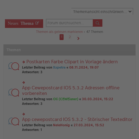
Neues
Thema
Themen als gelesen markieren
• 47 Themen
1
2
Nächste
Themen
Postkarten Farbe Clipart in Vorlage ändern
rs
Letzter Beitrag von
Xxpetra
«
08.11.2024, 19:07
te
Antworten:
3
r
u
n
App Cewepostcard IOS 5.3.2 Adressen offline
rs
g
te
vorbereiten
el
r
Letzter Beitrag von
Oli (CEWEianer)
«
30.03.2024, 15:22
es
u
Antworten:
3
e
n
n
g
er
el
B
App cewepostcard IOS 5.3.2 - Störischer Texteditor
rs
es
ei
te
e
Letzter Beitrag von
NeleHonig
«
27.03.2024, 15:52
tr
r
n
Antworten:
1
a
u
er
g
n
B