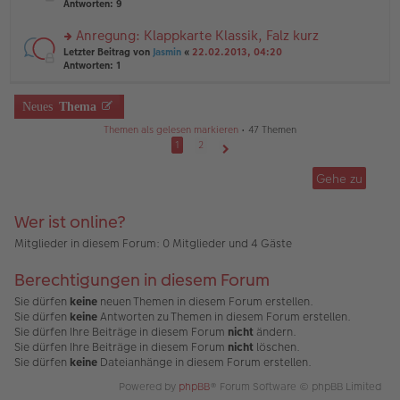
te
Antworten:
9
tr
el
r
a
es
u
Anregung: Klappkarte Klassik, Falz kurz
g
e
n
n
rs
Letzter Beitrag von
Jasmin
«
22.02.2013, 04:20
g
er
te
Antworten:
1
el
B
r
es
ei
u
e
tr
n
Neues
Thema
n
a
g
er
g
Themen als gelesen markieren
• 47 Themen
el
B
es
1
2
ei
e
Nächste
tr
n
Gehe zu
a
er
g
B
ei
Wer ist online?
tr
a
Mitglieder in diesem Forum: 0 Mitglieder und 4 Gäste
g
Berechtigungen in diesem Forum
Sie dürfen
keine
neuen Themen in diesem Forum erstellen.
Sie dürfen
keine
Antworten zu Themen in diesem Forum erstellen.
Sie dürfen Ihre Beiträge in diesem Forum
nicht
ändern.
Sie dürfen Ihre Beiträge in diesem Forum
nicht
löschen.
Sie dürfen
keine
Dateianhänge in diesem Forum erstellen.
Powered by
phpBB
® Forum Software © phpBB Limited