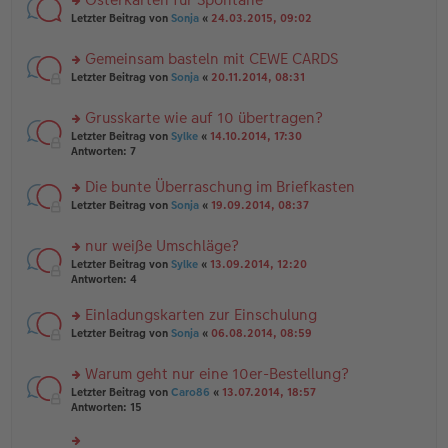
u
es
ei
rs
n
Letzter Beitrag von
Sonja
«
24.03.2015, 09:02
e
tr
te
g
n
a
r
el
er
g
Gemeinsam basteln mit CEWE CARDS
u
es
B
rs
n
Letzter Beitrag von
Sonja
«
20.11.2014, 08:31
e
ei
te
g
n
tr
r
el
er
a
Grusskarte wie auf 10 übertragen?
u
es
B
g
rs
n
Letzter Beitrag von
Sylke
«
14.10.2014, 17:30
e
ei
te
g
Antworten:
7
n
tr
r
el
er
a
u
es
B
g
Die bunte Überraschung im Briefkasten
n
e
ei
rs
Letzter Beitrag von
Sonja
«
19.09.2014, 08:37
g
n
tr
te
el
er
a
r
es
B
g
nur weiße Umschläge?
u
e
ei
rs
n
Letzter Beitrag von
Sylke
«
13.09.2014, 12:20
n
tr
te
g
Antworten:
4
er
a
r
el
B
g
u
es
Einladungskarten zur Einschulung
ei
n
e
tr
rs
Letzter Beitrag von
Sonja
«
06.08.2014, 08:59
g
n
a
te
el
er
g
r
es
B
Warum geht nur eine 10er-Bestellung?
u
e
ei
rs
n
Letzter Beitrag von
Caro86
«
13.07.2014, 18:57
n
tr
te
g
Antworten:
15
er
a
r
el
B
g
u
es
ei