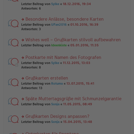
er
r
g
el
Letzter Beitrag von
Sylke
«
18.12.2016, 19:34
B
u
es
Antworten:
6
ei
n
e
tr
g
n
Besondere Anlässe, besondere Karten
a
el
er
g
es
rs
Letzter Beitrag von
UFan2016
«
01.10.2016, 16:39
B
e
te
Antworten:
3
ei
n
r
tr
er
u
Wishes well – Grußkarten stilvoll aufbewahren
a
B
n
g
rs
Letzter Beitrag von
Ideenkiste
«
05.01.2016, 11:35
ei
g
te
tr
el
r
a
es
Postkarte mit Namen des Fotografen
u
g
e
rs
n
Letzter Beitrag von
Sylke
«
11.12.2015, 13:03
n
te
g
Antworten:
8
er
r
el
B
u
es
Grußkarten erstellen
ei
n
e
tr
rs
Letzter Beitrag von
Rotuma
«
13.07.2015, 15:41
g
n
a
te
Antworten:
13
el
er
g
r
es
B
u
Späte Muttertagsgrüße mit Schmunzelgarantie
e
ei
n
n
tr
rs
Letzter Beitrag von
Sonja
«
11.05.2015, 08:49
g
er
a
te
el
B
g
r
es
Grußkarten Designs anpassen?
ei
u
e
tr
rs
n
Letzter Beitrag von
Sonja
«
15.04.2015, 13:48
n
a
te
g
er
g
r
el
B
Osterkarten für Spontane