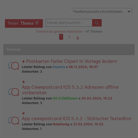
Neues
Thema
Themen als gelesen markieren
• 47 Themen
1
2
Nächste
Themen
Postkarten Farbe Clipart in Vorlage ändern
rs
Letzter Beitrag von
Xxpetra
«
08.11.2024, 19:07
te
Antworten:
3
r
u
n
App Cewepostcard IOS 5.3.2 Adressen offline
rs
g
te
vorbereiten
el
r
Letzter Beitrag von
Oli (CEWEianer)
«
30.03.2024, 15:22
es
u
Antworten:
3
e
n
n
g
er
el
B
App cewepostcard IOS 5.3.2 - Störischer Texteditor
rs
es
ei
te
e
Letzter Beitrag von
NeleHonig
«
27.03.2024, 15:52
tr
r
n
Antworten:
1
a
u
er
g
n
B