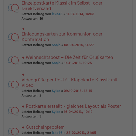
n
e
Einzelpostkarte Klassik im Selbst- oder
rs
tr
g
n
te
Direktversand
a
el
er
r
g
Letzter Beitrag von
icke46
«
11.07.2014, 14:08
es
B
u
Antworten:
16
e
ei
n
n
tr
g
er
a
el
B
Einladungskarten zur Kommunion oder
g
rs
es
ei
te
Konfirmation
e
tr
r
n
Letzter Beitrag von
Sonja
«
08.04.2014, 14:27
a
u
er
g
n
B
Weihnachtspost – Die Zeit für Grußkarten
g
ei
el
tr
rs
Letzter Beitrag von
Sonja
«
14.11.2013, 10:25
es
a
te
e
g
r
n
u
Videogrüße per Post? - Klappkarte Klassik mit
er
rs
n
B
te
Video
g
ei
r
el
Letzter Beitrag von
Sylke
«
09.10.2013, 12:15
tr
u
es
Antworten:
2
a
n
e
g
g
n
Postkarte erstellt - gleiches Layout als Poster
el
er
es
rs
Letzter Beitrag von
Sylke
«
16.04.2013, 10:12
B
e
te
Antworten:
3
ei
n
r
tr
er
u
Gutscheinproblem
a
B
n
g
rs
Letzter Beitrag von
icke46
«
22.02.2013, 21:05
ei
g