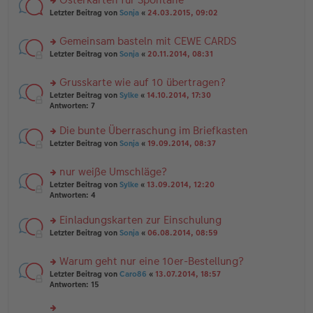
u
es
ei
rs
n
Letzter Beitrag von
Sonja
«
24.03.2015, 09:02
e
tr
te
g
n
a
r
el
er
g
Gemeinsam basteln mit CEWE CARDS
u
es
B
rs
n
Letzter Beitrag von
Sonja
«
20.11.2014, 08:31
e
ei
te
g
n
tr
r
el
er
a
Grusskarte wie auf 10 übertragen?
u
es
B
g
rs
n
Letzter Beitrag von
Sylke
«
14.10.2014, 17:30
e
ei
te
g
Antworten:
7
n
tr
r
el
er
a
u
es
B
g
Die bunte Überraschung im Briefkasten
n
e
ei
rs
Letzter Beitrag von
Sonja
«
19.09.2014, 08:37
g
n
tr
te
el
er
a
r
es
B
g
nur weiße Umschläge?
u
e
ei
rs
n
Letzter Beitrag von
Sylke
«
13.09.2014, 12:20
n
tr
te
g
Antworten:
4
er
a
r
el
B
g
u
es
Einladungskarten zur Einschulung
ei
n
e
tr
rs
Letzter Beitrag von
Sonja
«
06.08.2014, 08:59
g
n
a
te
el
er
g
r
es
B
Warum geht nur eine 10er-Bestellung?
u
e
ei
rs
n
Letzter Beitrag von
Caro86
«
13.07.2014, 18:57
n
tr
te
g
Antworten:
15
er
a
r
el
B
g
u
es
ei