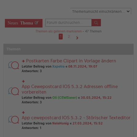
Neues
Thema
Themen als gelesen markieren
• 47 Themen
1
2
Nächste
Themen
Postkarten Farbe Clipart in Vorlage ändern
rs
Letzter Beitrag von
Xxpetra
«
08.11.2024, 19:07
te
Antworten:
3
r
u
n
App Cewepostcard IOS 5.3.2 Adressen offline
rs
g
te
vorbereiten
el
r
Letzter Beitrag von
Oli (CEWEianer)
«
30.03.2024, 15:22
es
u
Antworten:
3
e
n
n
g
er
el
B
App cewepostcard IOS 5.3.2 - Störischer Texteditor
rs
es
ei
te
e
Letzter Beitrag von
NeleHonig
«
27.03.2024, 15:52
tr
r
n
Antworten:
1
a
u
er
g
n
B