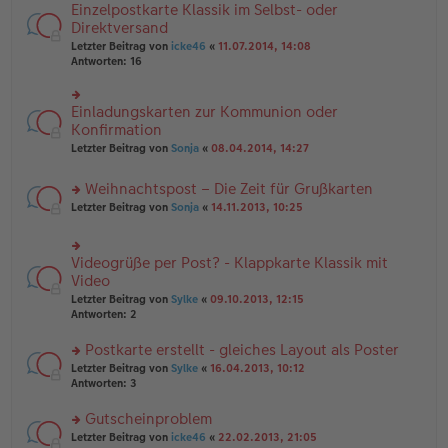
n
e
Einzelpostkarte Klassik im Selbst- oder
rs
tr
g
n
te
Direktversand
a
el
er
r
g
Letzter Beitrag von
icke46
«
11.07.2014, 14:08
es
B
u
Antworten:
16
e
ei
n
n
tr
g
er
a
el
B
Einladungskarten zur Kommunion oder
g
rs
es
ei
te
Konfirmation
e
tr
r
n
Letzter Beitrag von
Sonja
«
08.04.2014, 14:27
a
u
er
g
n
B
Weihnachtspost – Die Zeit für Grußkarten
g
ei
el
tr
rs
Letzter Beitrag von
Sonja
«
14.11.2013, 10:25
es
a
te
e
g
r
n
u
Videogrüße per Post? - Klappkarte Klassik mit
er
rs
n
B
te
Video
g
ei
r
el
Letzter Beitrag von
Sylke
«
09.10.2013, 12:15
tr
u
es
Antworten:
2
a
n
e
g
g
n
Postkarte erstellt - gleiches Layout als Poster
el
er
es
rs
Letzter Beitrag von
Sylke
«
16.04.2013, 10:12
B
e
te
Antworten:
3
ei
n
r
tr
er
u
Gutscheinproblem
a
B
n
g
rs
Letzter Beitrag von
icke46
«
22.02.2013, 21:05
ei
g