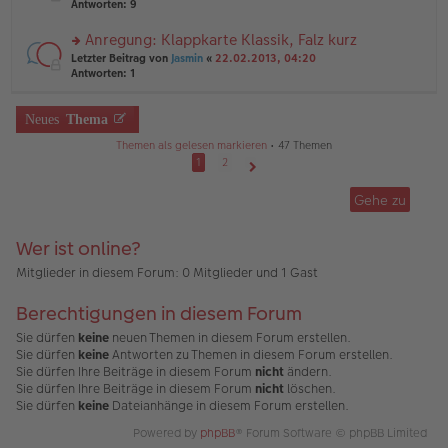
te
Antworten:
9
tr
el
r
a
es
u
Anregung: Klappkarte Klassik, Falz kurz
g
e
n
n
rs
Letzter Beitrag von
Jasmin
«
22.02.2013, 04:20
g
er
te
Antworten:
1
el
B
r
es
ei
u
e
tr
n
Neues
Thema
n
a
g
er
g
Themen als gelesen markieren
• 47 Themen
el
B
es
1
2
ei
e
Nächste
tr
n
Gehe zu
a
er
g
B
ei
Wer ist online?
tr
a
Mitglieder in diesem Forum: 0 Mitglieder und 1 Gast
g
Berechtigungen in diesem Forum
Sie dürfen
keine
neuen Themen in diesem Forum erstellen.
Sie dürfen
keine
Antworten zu Themen in diesem Forum erstellen.
Sie dürfen Ihre Beiträge in diesem Forum
nicht
ändern.
Sie dürfen Ihre Beiträge in diesem Forum
nicht
löschen.
Sie dürfen
keine
Dateianhänge in diesem Forum erstellen.
Powered by
phpBB
® Forum Software © phpBB Limited