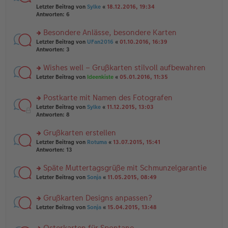
er
r
g
el
Letzter Beitrag von
Sylke
«
18.12.2016, 19:34
B
u
es
Antworten:
6
ei
n
e
tr
g
n
Besondere Anlässe, besondere Karten
a
el
er
g
es
rs
Letzter Beitrag von
UFan2016
«
01.10.2016, 16:39
B
e
te
Antworten:
3
ei
n
r
tr
er
u
Wishes well – Grußkarten stilvoll aufbewahren
a
B
n
g
rs
Letzter Beitrag von
Ideenkiste
«
05.01.2016, 11:35
ei
g
te
tr
el
r
a
es
Postkarte mit Namen des Fotografen
u
g
e
rs
n
Letzter Beitrag von
Sylke
«
11.12.2015, 13:03
n
te
g
Antworten:
8
er
r
el
B
u
es
Grußkarten erstellen
ei
n
e
tr
rs
Letzter Beitrag von
Rotuma
«
13.07.2015, 15:41
g
n
a
te
Antworten:
13
el
er
g
r
es
B
u
Späte Muttertagsgrüße mit Schmunzelgarantie
e
ei
n
n
tr
rs
Letzter Beitrag von
Sonja
«
11.05.2015, 08:49
g
er
a
te
el
B
g
r
es
Grußkarten Designs anpassen?
ei
u
e
tr
rs
n
Letzter Beitrag von
Sonja
«
15.04.2015, 13:48
n
a
te
g
er
g
r
el
B
Osterkarten für Spontane