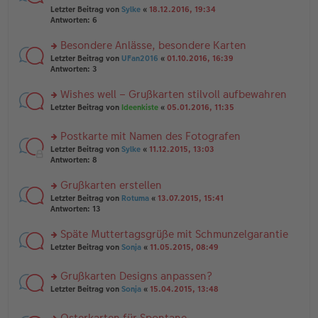
er
r
g
el
Letzter Beitrag von
Sylke
«
18.12.2016, 19:34
B
u
es
Antworten:
6
ei
n
e
tr
g
n
Besondere Anlässe, besondere Karten
a
el
er
g
es
rs
Letzter Beitrag von
UFan2016
«
01.10.2016, 16:39
B
e
te
Antworten:
3
ei
n
r
tr
er
u
Wishes well – Grußkarten stilvoll aufbewahren
a
B
n
g
rs
Letzter Beitrag von
Ideenkiste
«
05.01.2016, 11:35
ei
g
te
tr
el
r
a
es
Postkarte mit Namen des Fotografen
u
g
e
rs
n
Letzter Beitrag von
Sylke
«
11.12.2015, 13:03
n
te
g
Antworten:
8
er
r
el
B
u
es
Grußkarten erstellen
ei
n
e
tr
rs
Letzter Beitrag von
Rotuma
«
13.07.2015, 15:41
g
n
a
te
Antworten:
13
el
er
g
r
es
B
u
Späte Muttertagsgrüße mit Schmunzelgarantie
e
ei
n
n
tr
rs
Letzter Beitrag von
Sonja
«
11.05.2015, 08:49
g
er
a
te
el
B
g
r
es
Grußkarten Designs anpassen?
ei
u
e
tr
rs
n
Letzter Beitrag von
Sonja
«
15.04.2015, 13:48
n
a
te
g
er
g
r
el
B
Osterkarten für Spontane