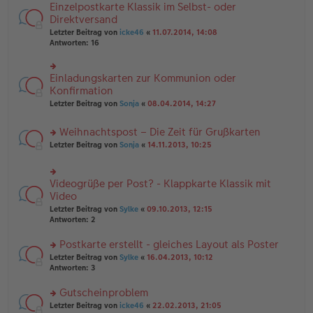
n
e
Einzelpostkarte Klassik im Selbst- oder
rs
tr
g
n
te
Direktversand
a
el
er
r
g
Letzter Beitrag von
icke46
«
11.07.2014, 14:08
es
B
u
Antworten:
16
e
ei
n
n
tr
g
er
a
el
B
Einladungskarten zur Kommunion oder
g
rs
es
ei
te
Konfirmation
e
tr
r
n
Letzter Beitrag von
Sonja
«
08.04.2014, 14:27
a
u
er
g
n
B
Weihnachtspost – Die Zeit für Grußkarten
g
ei
el
tr
rs
Letzter Beitrag von
Sonja
«
14.11.2013, 10:25
es
a
te
e
g
r
n
u
Videogrüße per Post? - Klappkarte Klassik mit
er
rs
n
B
te
Video
g
ei
r
el
Letzter Beitrag von
Sylke
«
09.10.2013, 12:15
tr
u
es
Antworten:
2
a
n
e
g
g
n
Postkarte erstellt - gleiches Layout als Poster
el
er
es
rs
Letzter Beitrag von
Sylke
«
16.04.2013, 10:12
B
e
te
Antworten:
3
ei
n
r
tr
er
u
Gutscheinproblem
a
B
n
g
rs
Letzter Beitrag von
icke46
«
22.02.2013, 21:05
ei
g