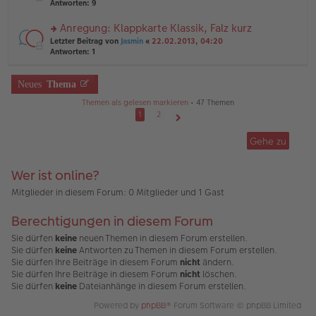
te
Antworten:
9
tr
el
r
a
es
u
Anregung: Klappkarte Klassik, Falz kurz
g
e
n
n
rs
Letzter Beitrag von
Jasmin
«
22.02.2013, 04:20
g
er
te
Antworten:
1
el
B
r
es
ei
u
e
tr
n
Neues
Thema
n
a
g
er
g
Themen als gelesen markieren
• 47 Themen
el
B
es
1
2
ei
e
Nächste
tr
n
Gehe zu
a
er
g
B
ei
Wer ist online?
tr
a
Mitglieder in diesem Forum: 0 Mitglieder und 1 Gast
g
Berechtigungen in diesem Forum
Sie dürfen
keine
neuen Themen in diesem Forum erstellen.
Sie dürfen
keine
Antworten zu Themen in diesem Forum erstellen.
Sie dürfen Ihre Beiträge in diesem Forum
nicht
ändern.
Sie dürfen Ihre Beiträge in diesem Forum
nicht
löschen.
Sie dürfen
keine
Dateianhänge in diesem Forum erstellen.
Powered by
phpBB
® Forum Software © phpBB Limited