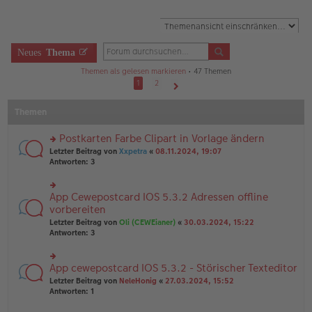
Neues
Thema
Themen als gelesen markieren
• 47 Themen
1
2
Nächste
Themen
Postkarten Farbe Clipart in Vorlage ändern
rs
Letzter Beitrag von
Xxpetra
«
08.11.2024, 19:07
te
Antworten:
3
r
u
n
App Cewepostcard IOS 5.3.2 Adressen offline
rs
g
te
vorbereiten
el
r
Letzter Beitrag von
Oli (CEWEianer)
«
30.03.2024, 15:22
es
u
Antworten:
3
e
n
n
g
er
el
B
App cewepostcard IOS 5.3.2 - Störischer Texteditor
rs
es
ei
te
e
Letzter Beitrag von
NeleHonig
«
27.03.2024, 15:52
tr
r
n
Antworten:
1
a
u
er
g
n
B