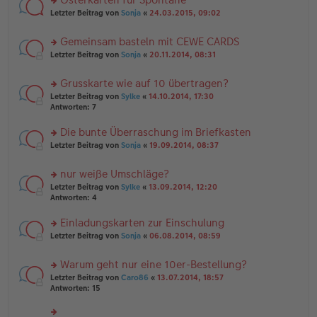
u
es
ei
rs
n
Letzter Beitrag von
Sonja
«
24.03.2015, 09:02
e
tr
te
g
n
a
r
el
er
g
Gemeinsam basteln mit CEWE CARDS
u
es
B
rs
n
Letzter Beitrag von
Sonja
«
20.11.2014, 08:31
e
ei
te
g
n
tr
r
el
er
a
Grusskarte wie auf 10 übertragen?
u
es
B
g
rs
n
Letzter Beitrag von
Sylke
«
14.10.2014, 17:30
e
ei
te
g
Antworten:
7
n
tr
r
el
er
a
u
es
B
g
Die bunte Überraschung im Briefkasten
n
e
ei
rs
Letzter Beitrag von
Sonja
«
19.09.2014, 08:37
g
n
tr
te
el
er
a
r
es
B
g
nur weiße Umschläge?
u
e
ei
rs
n
Letzter Beitrag von
Sylke
«
13.09.2014, 12:20
n
tr
te
g
Antworten:
4
er
a
r
el
B
g
u
es
Einladungskarten zur Einschulung
ei
n
e
tr
rs
Letzter Beitrag von
Sonja
«
06.08.2014, 08:59
g
n
a
te
el
er
g
r
es
B
Warum geht nur eine 10er-Bestellung?
u
e
ei
rs
n
Letzter Beitrag von
Caro86
«
13.07.2014, 18:57
n
tr
te
g
Antworten:
15
er
a
r
el
B
g
u
es
ei