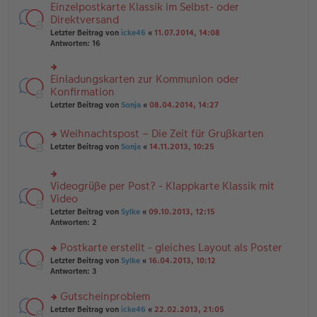
n
e
Einzelpostkarte Klassik im Selbst- oder
rs
tr
g
n
te
Direktversand
a
el
er
r
g
Letzter Beitrag von
icke46
«
11.07.2014, 14:08
es
B
u
Antworten:
16
e
ei
n
n
tr
g
er
a
el
B
Einladungskarten zur Kommunion oder
g
rs
es
ei
te
Konfirmation
e
tr
r
n
Letzter Beitrag von
Sonja
«
08.04.2014, 14:27
a
u
er
g
n
B
Weihnachtspost – Die Zeit für Grußkarten
g
ei
el
tr
rs
Letzter Beitrag von
Sonja
«
14.11.2013, 10:25
es
a
te
e
g
r
n
u
Videogrüße per Post? - Klappkarte Klassik mit
er
rs
n
B
te
Video
g
ei
r
el
Letzter Beitrag von
Sylke
«
09.10.2013, 12:15
tr
u
es
Antworten:
2
a
n
e
g
g
n
Postkarte erstellt - gleiches Layout als Poster
el
er
es
rs
Letzter Beitrag von
Sylke
«
16.04.2013, 10:12
B
e
te
Antworten:
3
ei
n
r
tr
er
u
Gutscheinproblem
a
B
n
g
rs
Letzter Beitrag von
icke46
«
22.02.2013, 21:05
ei
g