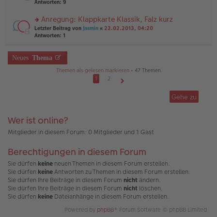
te
Antworten:
9
tr
el
r
a
es
u
Anregung: Klappkarte Klassik, Falz kurz
g
e
n
n
rs
Letzter Beitrag von
Jasmin
«
22.02.2013, 04:20
g
er
te
Antworten:
1
el
B
r
es
ei
u
e
tr
n
Neues
Thema
n
a
g
er
g
Themen als gelesen markieren
• 47 Themen
el
B
es
1
2
ei
e
Nächste
tr
n
Gehe zu
a
er
g
B
ei
Wer ist online?
tr
a
Mitglieder in diesem Forum: 0 Mitglieder und 1 Gast
g
Berechtigungen in diesem Forum
Sie dürfen
keine
neuen Themen in diesem Forum erstellen.
Sie dürfen
keine
Antworten zu Themen in diesem Forum erstellen.
Sie dürfen Ihre Beiträge in diesem Forum
nicht
ändern.
Sie dürfen Ihre Beiträge in diesem Forum
nicht
löschen.
Sie dürfen
keine
Dateianhänge in diesem Forum erstellen.
Powered by
phpBB
® Forum Software © phpBB Limited