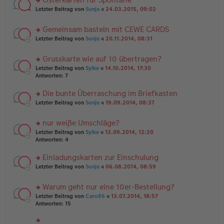
u
es
ei
rs
n
Letzter Beitrag von
Sonja
«
24.03.2015, 09:02
e
tr
te
g
n
a
r
el
er
g
Gemeinsam basteln mit CEWE CARDS
u
es
B
rs
n
Letzter Beitrag von
Sonja
«
20.11.2014, 08:31
e
ei
te
g
n
tr
r
el
er
a
Grusskarte wie auf 10 übertragen?
u
es
B
g
rs
n
Letzter Beitrag von
Sylke
«
14.10.2014, 17:30
e
ei
te
g
Antworten:
7
n
tr
r
el
er
a
u
es
B
g
Die bunte Überraschung im Briefkasten
n
e
ei
rs
Letzter Beitrag von
Sonja
«
19.09.2014, 08:37
g
n
tr
te
el
er
a
r
es
B
g
nur weiße Umschläge?
u
e
ei
rs
n
Letzter Beitrag von
Sylke
«
13.09.2014, 12:20
n
tr
te
g
Antworten:
4
er
a
r
el
B
g
u
es
Einladungskarten zur Einschulung
ei
n
e
tr
rs
Letzter Beitrag von
Sonja
«
06.08.2014, 08:59
g
n
a
te
el
er
g
r
es
B
Warum geht nur eine 10er-Bestellung?
u
e
ei
rs
n
Letzter Beitrag von
Caro86
«
13.07.2014, 18:57
n
tr
te
g
Antworten:
15
er
a
r
el
B
g
u
es
ei