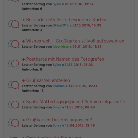
er
r
g
el
Letzter Beitrag von
Sylke
«
18.12.2016, 19:34
B
u
es
Antworten:
6
ei
n
e
tr
g
n
Besondere Anlässe, besondere Karten
a
el
er
g
es
rs
Letzter Beitrag von
UFan2016
«
01.10.2016, 16:39
B
e
te
Antworten:
3
ei
n
r
tr
er
u
Wishes well – Grußkarten stilvoll aufbewahren
a
B
n
g
rs
Letzter Beitrag von
Ideenkiste
«
05.01.2016, 11:35
ei
g
te
tr
el
r
a
es
Postkarte mit Namen des Fotografen
u
g
e
rs
n
Letzter Beitrag von
Sylke
«
11.12.2015, 13:03
n
te
g
Antworten:
8
er
r
el
B
u
es
Grußkarten erstellen
ei
n
e
tr
rs
Letzter Beitrag von
Rotuma
«
13.07.2015, 15:41
g
n
a
te
Antworten:
13
el
er
g
r
es
B
u
Späte Muttertagsgrüße mit Schmunzelgarantie
e
ei
n
n
tr
rs
Letzter Beitrag von
Sonja
«
11.05.2015, 08:49
g
er
a
te
el
B
g
r
es
Grußkarten Designs anpassen?
ei
u
e
tr
rs
n
Letzter Beitrag von
Sonja
«
15.04.2015, 13:48
n
a
te
g
er
g
r
el
B
Osterkarten für Spontane