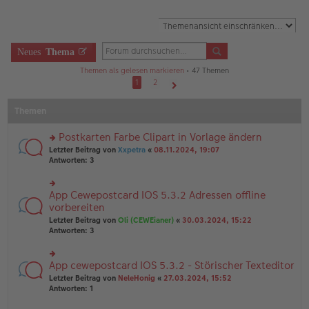
Neues
Thema
Themen als gelesen markieren
• 47 Themen
1
2
Nächste
Themen
Postkarten Farbe Clipart in Vorlage ändern
rs
Letzter Beitrag von
Xxpetra
«
08.11.2024, 19:07
te
Antworten:
3
r
u
n
App Cewepostcard IOS 5.3.2 Adressen offline
rs
g
te
vorbereiten
el
r
Letzter Beitrag von
Oli (CEWEianer)
«
30.03.2024, 15:22
es
u
Antworten:
3
e
n
n
g
er
el
B
App cewepostcard IOS 5.3.2 - Störischer Texteditor
rs
es
ei
te
e
Letzter Beitrag von
NeleHonig
«
27.03.2024, 15:52
tr
r
n
Antworten:
1
a
u
er
g
n
B