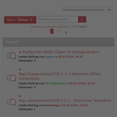
Neues
Thema
Themen als gelesen markieren
• 47 Themen
1
2
Nächste
Themen
Postkarten Farbe Clipart in Vorlage ändern
rs
Letzter Beitrag von
Xxpetra
«
08.11.2024, 19:07
te
Antworten:
3
r
u
n
App Cewepostcard IOS 5.3.2 Adressen offline
rs
g
te
vorbereiten
el
r
Letzter Beitrag von
Oli (CEWEianer)
«
30.03.2024, 15:22
es
u
Antworten:
3
e
n
n
g
er
el
B
App cewepostcard IOS 5.3.2 - Störischer Texteditor
rs
es
ei
te
e
Letzter Beitrag von
NeleHonig
«
27.03.2024, 15:52
tr
r
n
Antworten:
1
a
u
er
g
n
B