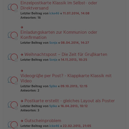
n
e
Einzelpostkarte Klassik im Selbst- oder
rs
tr
g
n
te
Direktversand
a
el
er
r
g
Letzter Beitrag von
icke46
«
11.07.2014, 14:08
es
B
u
Antworten:
16
e
ei
n
n
tr
g
er
a
el
B
Einladungskarten zur Kommunion oder
g
rs
es
ei
te
Konfirmation
e
tr
r
n
Letzter Beitrag von
Sonja
«
08.04.2014, 14:27
a
u
er
g
n
B
Weihnachtspost – Die Zeit für Grußkarten
g
ei
el
tr
rs
Letzter Beitrag von
Sonja
«
14.11.2013, 10:25
es
a
te
e
g
r
n
u
Videogrüße per Post? - Klappkarte Klassik mit
er
rs
n
B
te
Video
g
ei
r
el
Letzter Beitrag von
Sylke
«
09.10.2013, 12:15
tr
u
es
Antworten:
2
a
n
e
g
g
n
Postkarte erstellt - gleiches Layout als Poster
el
er
es
rs
Letzter Beitrag von
Sylke
«
16.04.2013, 10:12
B
e
te
Antworten:
3
ei
n
r
tr
er
u
Gutscheinproblem
a
B
n
g
rs
Letzter Beitrag von
icke46
«
22.02.2013, 21:05
ei
g