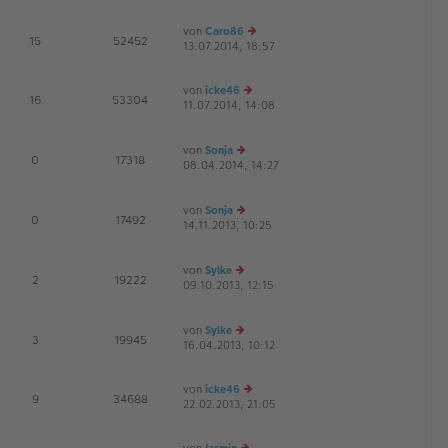
u
B
g
es
ei
von
Caro86
te
tr
E
15
52452
13.07.2014, 18:57
r
e
a
B
u
g
ei
es
von
icke46
tr
te
E
16
53304
11.07.2014, 14:08
e
a
r
G
u
g
B
es
ei
von
Sonja
te
tr
E
0
17318
08.04.2014, 14:27
e
r
a
G
u
B
g
es
ei
von
Sonja
te
tr
E
0
17492
14.11.2013, 10:25
r
e
a
G
B
u
g
ei
es
von
Sylke
tr
te
E
2
19222
09.10.2013, 12:15
e
a
r
G
u
g
B
es
ei
von
Sylke
te
tr
E
3
19945
16.04.2013, 10:12
r
e
a
B
u
g
ei
es
von
icke46
tr
te
E
9
34688
22.02.2013, 21:05
e
a
r
u
g
B
es
ei