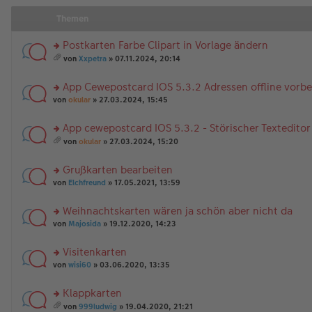
Themen
Postkarten Farbe Clipart in Vorlage ändern
rs
von
Xxpetra
» 07.11.2024, 20:14
te
es
r
a
App Cewepostcard IOS 5.3.2 Adressen offline vorbe
u
m
n
rs
t
von
okular
» 27.03.2024, 15:45
g
te
A
el
r
nh
App cewepostcard IOS 5.3.2 - Störischer Texteditor
es
u
än
rs
e
n
g
von
okular
» 27.03.2024, 15:20
te
n
g
es
e
r
er
el
a
Grußkarten bearbeiten
u
B
es
m
n
rs
ei
e
t
von
Elchfreund
» 17.05.2021, 13:59
g
te
tr
n
A
el
r
a
er
nh
Weihnachtskarten wären ja schön aber nicht da
es
u
g
B
än
rs
e
n
von
Majosida
» 19.12.2020, 14:23
ei
g
te
n
g
tr
e
r
er
el
a
Visitenkarten
u
B
es
g
rs
n
von
wisi60
» 03.06.2020, 13:35
ei
e
te
g
tr
n
r
el
a
er
Klappkarten
u
es
g
B
rs
n
e
von
999ludwig
» 19.04.2020, 21:21
ei