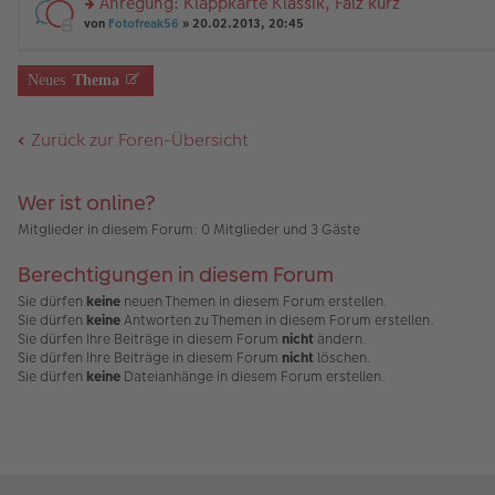
Anregung: Klappkarte Klassik, Falz kurz
u
g
B
es
rs
n
von
Fotofreak56
» 20.02.2013, 20:45
ei
e
te
g
tr
n
r
el
a
er
u
es
g
B
Neues
Thema
n
e
ei
g
n
tr
el
er
a
Zurück zur Foren-Übersicht
es
B
g
e
ei
n
tr
er
a
Wer ist online?
B
g
ei
Mitglieder in diesem Forum: 0 Mitglieder und 3 Gäste
tr
a
Berechtigungen in diesem Forum
g
Sie dürfen
keine
neuen Themen in diesem Forum erstellen.
Sie dürfen
keine
Antworten zu Themen in diesem Forum erstellen.
Sie dürfen Ihre Beiträge in diesem Forum
nicht
ändern.
Sie dürfen Ihre Beiträge in diesem Forum
nicht
löschen.
Sie dürfen
keine
Dateianhänge in diesem Forum erstellen.