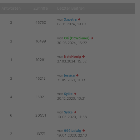
Näch
Antworten
Zugriffe
Letzter Beitrag
von
Xxpetra
E
3
46760
08.11.2024, 19:07
e
G
u
es
von
Oli (CEWEianer)
te
E
3
16499
30.03.2024, 15:22
r
e
B
u
ei
es
von
NeleHonig
tr
te
E
1
10281
27.03.2024, 15:52
e
a
r
G
u
g
B
es
ei
von
Jessica
te
tr
E
3
16213
21.05.2021, 11:13
e
r
a
u
B
g
es
ei
von
Sylke
te
tr
E
4
15821
20.12.2020, 10:21
e
r
a
u
B
g
es
ei
von
Sylke
te
tr
E
6
20551
10.06.2020, 11:58
e
r
a
u
B
g
es
ei
von
999ludwig
te
tr
E
2
13771
19.04.2020, 22:10
e
r
a
G