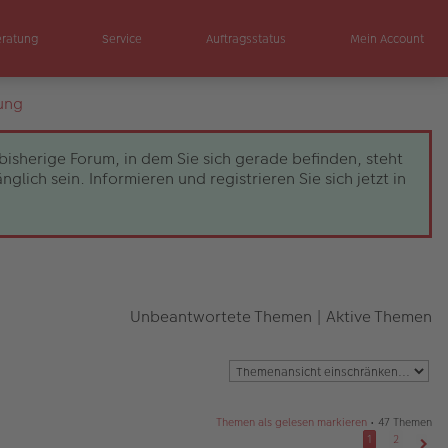
eratung
Service
Auftragsstatus
Mein Account
ung
bisherige Forum, in dem Sie sich gerade befinden, steht
ch sein. Informieren und registrieren Sie sich jetzt in
Unbeantwortete Themen
|
Aktive Themen
Themen als gelesen markieren
• 47 Themen
1
2