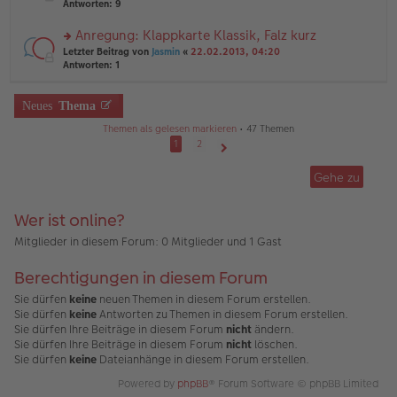
te
Antworten:
9
tr
el
r
a
es
u
Anregung: Klappkarte Klassik, Falz kurz
g
e
n
n
rs
Letzter Beitrag von
Jasmin
«
22.02.2013, 04:20
g
er
te
Antworten:
1
el
B
r
es
ei
u
e
tr
n
Neues
Thema
n
a
g
er
g
Themen als gelesen markieren
• 47 Themen
el
B
es
1
2
ei
e
Nächste
tr
n
Gehe zu
a
er
g
B
ei
Wer ist online?
tr
a
Mitglieder in diesem Forum: 0 Mitglieder und 1 Gast
g
Berechtigungen in diesem Forum
Sie dürfen
keine
neuen Themen in diesem Forum erstellen.
Sie dürfen
keine
Antworten zu Themen in diesem Forum erstellen.
Sie dürfen Ihre Beiträge in diesem Forum
nicht
ändern.
Sie dürfen Ihre Beiträge in diesem Forum
nicht
löschen.
Sie dürfen
keine
Dateianhänge in diesem Forum erstellen.
Powered by
phpBB
® Forum Software © phpBB Limited