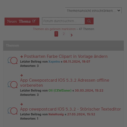
Neues
Thema
Themen als gelesen markieren
• 47 Themen
1
2
Nächste
Themen
Postkarten Farbe Clipart in Vorlage ändern
rs
Letzter Beitrag von
Xxpetra
«
08.11.2024, 19:07
te
Antworten:
3
r
u
n
App Cewepostcard IOS 5.3.2 Adressen offline
rs
g
te
vorbereiten
el
r
Letzter Beitrag von
Oli (CEWEianer)
«
30.03.2024, 15:22
es
u
Antworten:
3
e
n
n
g
er
el
B
App cewepostcard IOS 5.3.2 - Störischer Texteditor
rs
es
ei
te
e
Letzter Beitrag von
NeleHonig
«
27.03.2024, 15:52
tr
r
n
Antworten:
1
a
u
er
g
n
B