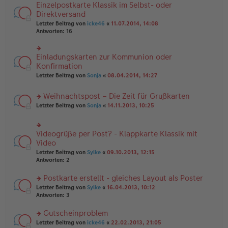
n
e
Einzelpostkarte Klassik im Selbst- oder
rs
tr
g
n
te
Direktversand
a
el
er
r
g
Letzter Beitrag von
icke46
«
11.07.2014, 14:08
es
B
u
Antworten:
16
e
ei
n
n
tr
g
er
a
el
B
Einladungskarten zur Kommunion oder
g
rs
es
ei
te
Konfirmation
e
tr
r
n
Letzter Beitrag von
Sonja
«
08.04.2014, 14:27
a
u
er
g
n
B
Weihnachtspost – Die Zeit für Grußkarten
g
ei
el
tr
rs
Letzter Beitrag von
Sonja
«
14.11.2013, 10:25
es
a
te
e
g
r
n
u
Videogrüße per Post? - Klappkarte Klassik mit
er
rs
n
B
te
Video
g
ei
r
el
Letzter Beitrag von
Sylke
«
09.10.2013, 12:15
tr
u
es
Antworten:
2
a
n
e
g
g
n
Postkarte erstellt - gleiches Layout als Poster
el
er
es
rs
Letzter Beitrag von
Sylke
«
16.04.2013, 10:12
B
e
te
Antworten:
3
ei
n
r
tr
er
u
Gutscheinproblem
a
B
n
g
rs
Letzter Beitrag von
icke46
«
22.02.2013, 21:05
ei
g