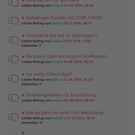
u
es
ei
rs
n
Letzter Beitrag von
Sonja
«
24.03.2015, 09:02
e
tr
te
g
n
a
r
el
er
g
Gemeinsam basteln mit CEWE CARDS
u
es
B
rs
n
Letzter Beitrag von
Sonja
«
20.11.2014, 08:31
e
ei
te
g
n
tr
r
el
er
a
Grusskarte wie auf 10 übertragen?
u
es
B
g
rs
n
Letzter Beitrag von
Sylke
«
14.10.2014, 17:30
e
ei
te
g
Antworten:
7
n
tr
r
el
er
a
u
es
B
g
Die bunte Überraschung im Briefkasten
n
e
ei
rs
Letzter Beitrag von
Sonja
«
19.09.2014, 08:37
g
n
tr
te
el
er
a
r
es
B
g
nur weiße Umschläge?
u
e
ei
rs
n
Letzter Beitrag von
Sylke
«
13.09.2014, 12:20
n
tr
te
g
Antworten:
4
er
a
r
el
B
g
u
es
Einladungskarten zur Einschulung
ei
n
e
tr
rs
Letzter Beitrag von
Sonja
«
06.08.2014, 08:59
g
n
a
te
el
er
g
r
es
B
Warum geht nur eine 10er-Bestellung?
u
e
ei
rs
n
Letzter Beitrag von
Caro86
«
13.07.2014, 18:57
n
tr
te
g
Antworten:
15
er
a
r
el
B
g
u
es
ei