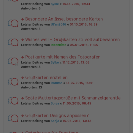
er
r
g
el
Letzter Beitrag von
Sylke
«
18.12.2016, 19:34
B
u
es
Antworten:
6
ei
n
e
tr
g
n
Besondere Anlässe, besondere Karten
a
el
er
g
es
rs
Letzter Beitrag von
UFan2016
«
01.10.2016, 16:39
B
e
te
Antworten:
3
ei
n
r
tr
er
u
Wishes well – Grußkarten stilvoll aufbewahren
a
B
n
g
rs
Letzter Beitrag von
Ideenkiste
«
05.01.2016, 11:35
ei
g
te
tr
el
r
a
es
Postkarte mit Namen des Fotografen
u
g
e
rs
n
Letzter Beitrag von
Sylke
«
11.12.2015, 13:03
n
te
g
Antworten:
8
er
r
el
B
u
es
Grußkarten erstellen
ei
n
e
tr
rs
Letzter Beitrag von
Rotuma
«
13.07.2015, 15:41
g
n
a
te
Antworten:
13
el
er
g
r
es
B
u
Späte Muttertagsgrüße mit Schmunzelgarantie
e
ei
n
n
tr
rs
Letzter Beitrag von
Sonja
«
11.05.2015, 08:49
g
er
a
te
el
B
g
r
es
Grußkarten Designs anpassen?
ei
u
e
tr
rs
n
Letzter Beitrag von
Sonja
«
15.04.2015, 13:48
n
a
te
g
er
g
r
el
B
Osterkarten für Spontane