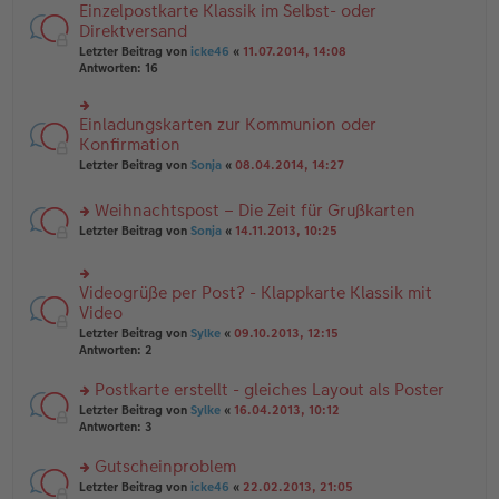
n
e
Einzelpostkarte Klassik im Selbst- oder
rs
tr
g
n
te
Direktversand
a
el
er
r
g
Letzter Beitrag von
icke46
«
11.07.2014, 14:08
es
B
u
Antworten:
16
e
ei
n
n
tr
g
er
a
el
B
Einladungskarten zur Kommunion oder
g
rs
es
ei
te
Konfirmation
e
tr
r
n
Letzter Beitrag von
Sonja
«
08.04.2014, 14:27
a
u
er
g
n
B
Weihnachtspost – Die Zeit für Grußkarten
g
ei
el
tr
rs
Letzter Beitrag von
Sonja
«
14.11.2013, 10:25
es
a
te
e
g
r
n
u
Videogrüße per Post? - Klappkarte Klassik mit
er
rs
n
B
te
Video
g
ei
r
el
Letzter Beitrag von
Sylke
«
09.10.2013, 12:15
tr
u
es
Antworten:
2
a
n
e
g
g
n
Postkarte erstellt - gleiches Layout als Poster
el
er
es
rs
Letzter Beitrag von
Sylke
«
16.04.2013, 10:12
B
e
te
Antworten:
3
ei
n
r
tr
er
u
Gutscheinproblem
a
B
n
g
rs
Letzter Beitrag von
icke46
«
22.02.2013, 21:05
ei
g