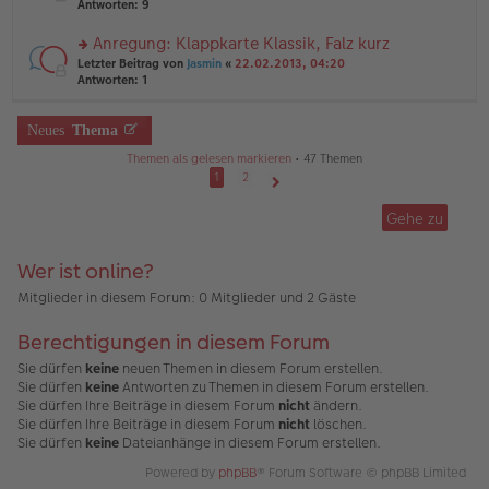
te
Antworten:
9
tr
el
r
a
es
u
Anregung: Klappkarte Klassik, Falz kurz
g
e
n
n
rs
Letzter Beitrag von
Jasmin
«
22.02.2013, 04:20
g
er
te
Antworten:
1
el
B
r
es
ei
u
e
tr
n
Neues
Thema
n
a
g
er
g
Themen als gelesen markieren
• 47 Themen
el
B
es
1
2
ei
e
Nächste
tr
n
Gehe zu
a
er
g
B
ei
Wer ist online?
tr
a
Mitglieder in diesem Forum: 0 Mitglieder und 2 Gäste
g
Berechtigungen in diesem Forum
Sie dürfen
keine
neuen Themen in diesem Forum erstellen.
Sie dürfen
keine
Antworten zu Themen in diesem Forum erstellen.
Sie dürfen Ihre Beiträge in diesem Forum
nicht
ändern.
Sie dürfen Ihre Beiträge in diesem Forum
nicht
löschen.
Sie dürfen
keine
Dateianhänge in diesem Forum erstellen.
Powered by
phpBB
® Forum Software © phpBB Limited