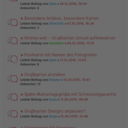
er
r
g
el
Letzter Beitrag von
Sylke
«
18.12.2016, 19:34
B
u
es
Antworten:
6
ei
n
e
tr
g
n
Besondere Anlässe, besondere Karten
a
el
er
g
es
rs
Letzter Beitrag von
UFan2016
«
01.10.2016, 16:39
B
e
te
Antworten:
3
ei
n
r
tr
er
u
Wishes well – Grußkarten stilvoll aufbewahren
a
B
n
g
rs
Letzter Beitrag von
Ideenkiste
«
05.01.2016, 11:35
ei
g
te
tr
el
r
a
es
Postkarte mit Namen des Fotografen
u
g
e
rs
n
Letzter Beitrag von
Sylke
«
11.12.2015, 13:03
n
te
g
Antworten:
8
er
r
el
B
u
es
Grußkarten erstellen
ei
n
e
tr
rs
Letzter Beitrag von
Rotuma
«
13.07.2015, 15:41
g
n
a
te
Antworten:
13
el
er
g
r
es
B
u
Späte Muttertagsgrüße mit Schmunzelgarantie
e
ei
n
n
tr
rs
Letzter Beitrag von
Sonja
«
11.05.2015, 08:49
g
er
a
te
el
B
g
r
es
Grußkarten Designs anpassen?
ei
u
e
tr
rs
n
Letzter Beitrag von
Sonja
«
15.04.2015, 13:48
n
a
te
g
er
g
r
el
B
Osterkarten für Spontane