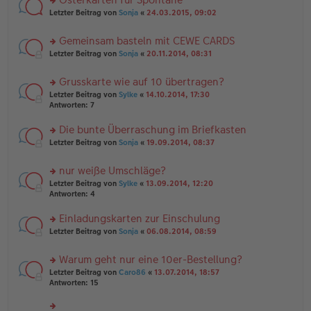
u
es
ei
rs
n
Letzter Beitrag von
Sonja
«
24.03.2015, 09:02
e
tr
te
g
n
a
r
el
er
g
Gemeinsam basteln mit CEWE CARDS
u
es
B
rs
n
Letzter Beitrag von
Sonja
«
20.11.2014, 08:31
e
ei
te
g
n
tr
r
el
er
a
Grusskarte wie auf 10 übertragen?
u
es
B
g
rs
n
Letzter Beitrag von
Sylke
«
14.10.2014, 17:30
e
ei
te
g
Antworten:
7
n
tr
r
el
er
a
u
es
B
g
Die bunte Überraschung im Briefkasten
n
e
ei
rs
Letzter Beitrag von
Sonja
«
19.09.2014, 08:37
g
n
tr
te
el
er
a
r
es
B
g
nur weiße Umschläge?
u
e
ei
rs
n
Letzter Beitrag von
Sylke
«
13.09.2014, 12:20
n
tr
te
g
Antworten:
4
er
a
r
el
B
g
u
es
Einladungskarten zur Einschulung
ei
n
e
tr
rs
Letzter Beitrag von
Sonja
«
06.08.2014, 08:59
g
n
a
te
el
er
g
r
es
B
Warum geht nur eine 10er-Bestellung?
u
e
ei
rs
n
Letzter Beitrag von
Caro86
«
13.07.2014, 18:57
n
tr
te
g
Antworten:
15
er
a
r
el
B
g
u
es
ei