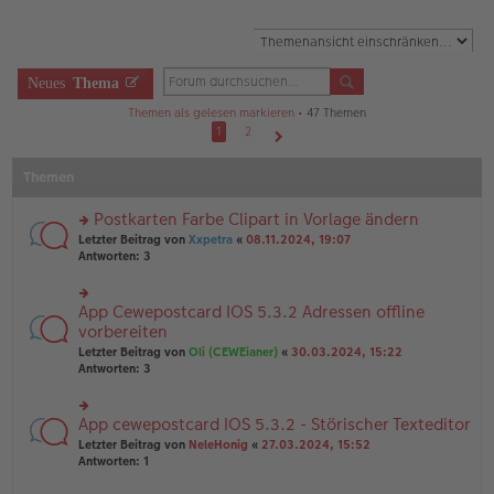
Neues
Thema
Themen als gelesen markieren
• 47 Themen
1
2
Nächste
Themen
Postkarten Farbe Clipart in Vorlage ändern
rs
Letzter Beitrag von
Xxpetra
«
08.11.2024, 19:07
te
Antworten:
3
r
u
n
App Cewepostcard IOS 5.3.2 Adressen offline
rs
g
te
vorbereiten
el
r
Letzter Beitrag von
Oli (CEWEianer)
«
30.03.2024, 15:22
es
u
Antworten:
3
e
n
n
g
er
el
B
App cewepostcard IOS 5.3.2 - Störischer Texteditor
rs
es
ei
te
e
Letzter Beitrag von
NeleHonig
«
27.03.2024, 15:52
tr
r
n
Antworten:
1
a
u
er
g
n
B