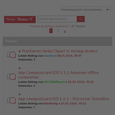
Neues
Thema
Themen als gelesen markieren
• 47 Themen
1
2
Nächste
Themen
Postkarten Farbe Clipart in Vorlage ändern
rs
Letzter Beitrag von
Xxpetra
«
08.11.2024, 19:07
te
Antworten:
3
r
u
n
App Cewepostcard IOS 5.3.2 Adressen offline
rs
g
te
vorbereiten
el
r
Letzter Beitrag von
Oli (CEWEianer)
«
30.03.2024, 15:22
es
u
Antworten:
3
e
n
n
g
er
el
B
App cewepostcard IOS 5.3.2 - Störischer Texteditor
rs
es
ei
te
e
Letzter Beitrag von
NeleHonig
«
27.03.2024, 15:52
tr
r
n
Antworten:
1
a
u
er
g
n
B