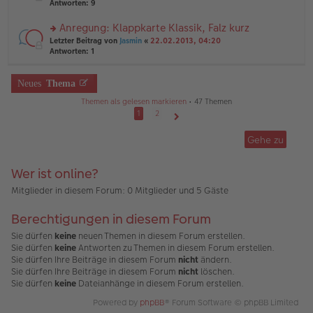
te
Antworten:
9
tr
el
r
a
es
u
Anregung: Klappkarte Klassik, Falz kurz
g
e
n
n
rs
Letzter Beitrag von
Jasmin
«
22.02.2013, 04:20
g
er
te
Antworten:
1
el
B
r
es
ei
u
e
tr
n
Neues
Thema
n
a
g
er
g
Themen als gelesen markieren
• 47 Themen
el
B
es
1
2
ei
e
Nächste
tr
n
Gehe zu
a
er
g
B
ei
Wer ist online?
tr
a
Mitglieder in diesem Forum: 0 Mitglieder und 5 Gäste
g
Berechtigungen in diesem Forum
Sie dürfen
keine
neuen Themen in diesem Forum erstellen.
Sie dürfen
keine
Antworten zu Themen in diesem Forum erstellen.
Sie dürfen Ihre Beiträge in diesem Forum
nicht
ändern.
Sie dürfen Ihre Beiträge in diesem Forum
nicht
löschen.
Sie dürfen
keine
Dateianhänge in diesem Forum erstellen.
Powered by
phpBB
® Forum Software © phpBB Limited