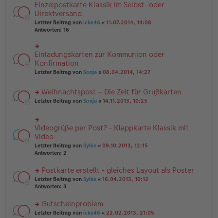
n
e
Einzelpostkarte Klassik im Selbst- oder
rs
tr
g
n
te
Direktversand
a
el
er
r
g
Letzter Beitrag von
icke46
«
11.07.2014, 14:08
es
B
u
Antworten:
16
e
ei
n
n
tr
g
er
a
el
B
Einladungskarten zur Kommunion oder
g
rs
es
ei
te
Konfirmation
e
tr
r
n
Letzter Beitrag von
Sonja
«
08.04.2014, 14:27
a
u
er
g
n
B
Weihnachtspost – Die Zeit für Grußkarten
g
ei
el
tr
rs
Letzter Beitrag von
Sonja
«
14.11.2013, 10:25
es
a
te
e
g
r
n
u
Videogrüße per Post? - Klappkarte Klassik mit
er
rs
n
B
te
Video
g
ei
r
el
Letzter Beitrag von
Sylke
«
09.10.2013, 12:15
tr
u
es
Antworten:
2
a
n
e
g
g
n
Postkarte erstellt - gleiches Layout als Poster
el
er
es
rs
Letzter Beitrag von
Sylke
«
16.04.2013, 10:12
B
e
te
Antworten:
3
ei
n
r
tr
er
u
Gutscheinproblem
a
B
n
g
rs
Letzter Beitrag von
icke46
«
22.02.2013, 21:05
ei
g