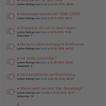
u
es
ei
rs
n
Letzter Beitrag von
Sonja
«
24.03.2015, 09:02
e
tr
te
g
n
a
r
el
er
g
Gemeinsam basteln mit CEWE CARDS
u
es
B
rs
n
Letzter Beitrag von
Sonja
«
20.11.2014, 08:31
e
ei
te
g
n
tr
r
el
er
a
Grusskarte wie auf 10 übertragen?
u
es
B
g
rs
n
Letzter Beitrag von
Sylke
«
14.10.2014, 17:30
e
ei
te
g
Antworten:
7
n
tr
r
el
er
a
u
es
B
g
Die bunte Überraschung im Briefkasten
n
e
ei
rs
Letzter Beitrag von
Sonja
«
19.09.2014, 08:37
g
n
tr
te
el
er
a
r
es
B
g
nur weiße Umschläge?
u
e
ei
rs
n
Letzter Beitrag von
Sylke
«
13.09.2014, 12:20
n
tr
te
g
Antworten:
4
er
a
r
el
B
g
u
es
Einladungskarten zur Einschulung
ei
n
e
tr
rs
Letzter Beitrag von
Sonja
«
06.08.2014, 08:59
g
n
a
te
el
er
g
r
es
B
Warum geht nur eine 10er-Bestellung?
u
e
ei
rs
n
Letzter Beitrag von
Caro86
«
13.07.2014, 18:57
n
tr
te
g
Antworten:
15
er
a
r
el
B
g
u
es
ei