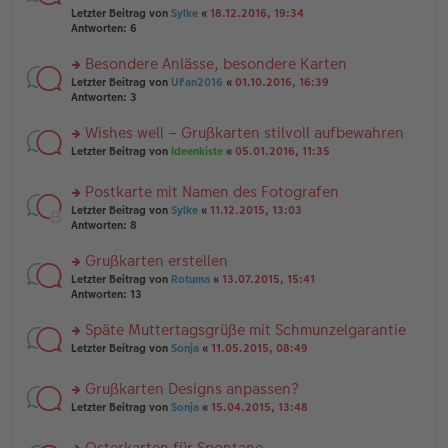
er
r
g
el
Letzter Beitrag von
Sylke
«
18.12.2016, 19:34
B
u
es
Antworten:
6
ei
n
e
tr
g
n
Besondere Anlässe, besondere Karten
a
el
er
g
es
rs
Letzter Beitrag von
UFan2016
«
01.10.2016, 16:39
B
e
te
Antworten:
3
ei
n
r
tr
er
u
Wishes well – Grußkarten stilvoll aufbewahren
a
B
n
g
rs
Letzter Beitrag von
Ideenkiste
«
05.01.2016, 11:35
ei
g
te
tr
el
r
a
es
Postkarte mit Namen des Fotografen
u
g
e
rs
n
Letzter Beitrag von
Sylke
«
11.12.2015, 13:03
n
te
g
Antworten:
8
er
r
el
B
u
es
Grußkarten erstellen
ei
n
e
tr
rs
Letzter Beitrag von
Rotuma
«
13.07.2015, 15:41
g
n
a
te
Antworten:
13
el
er
g
r
es
B
u
Späte Muttertagsgrüße mit Schmunzelgarantie
e
ei
n
n
tr
rs
Letzter Beitrag von
Sonja
«
11.05.2015, 08:49
g
er
a
te
el
B
g
r
es
Grußkarten Designs anpassen?
ei
u
e
tr
rs
n
Letzter Beitrag von
Sonja
«
15.04.2015, 13:48
n
a
te
g
er
g
r
el
B
Osterkarten für Spontane