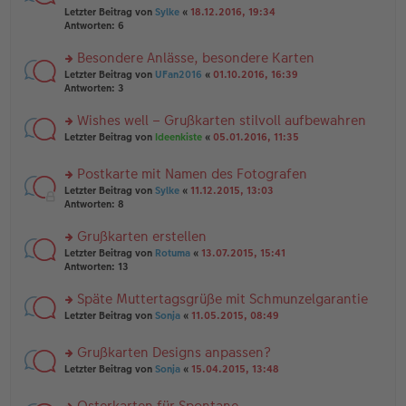
er
r
g
el
Letzter Beitrag von
Sylke
«
18.12.2016, 19:34
B
u
es
Antworten:
6
ei
n
e
tr
g
n
Besondere Anlässe, besondere Karten
a
el
er
g
es
rs
Letzter Beitrag von
UFan2016
«
01.10.2016, 16:39
B
e
te
Antworten:
3
ei
n
r
tr
er
u
Wishes well – Grußkarten stilvoll aufbewahren
a
B
n
g
rs
Letzter Beitrag von
Ideenkiste
«
05.01.2016, 11:35
ei
g
te
tr
el
r
a
es
Postkarte mit Namen des Fotografen
u
g
e
rs
n
Letzter Beitrag von
Sylke
«
11.12.2015, 13:03
n
te
g
Antworten:
8
er
r
el
B
u
es
Grußkarten erstellen
ei
n
e
tr
rs
Letzter Beitrag von
Rotuma
«
13.07.2015, 15:41
g
n
a
te
Antworten:
13
el
er
g
r
es
B
u
Späte Muttertagsgrüße mit Schmunzelgarantie
e
ei
n
n
tr
rs
Letzter Beitrag von
Sonja
«
11.05.2015, 08:49
g
er
a
te
el
B
g
r
es
Grußkarten Designs anpassen?
ei
u
e
tr
rs
n
Letzter Beitrag von
Sonja
«
15.04.2015, 13:48
n
a
te
g
er
g
r
el
B
Osterkarten für Spontane