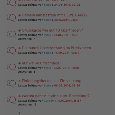
u
es
ei
rs
n
Letzter Beitrag von
Sonja
«
24.03.2015, 09:02
e
tr
te
g
n
a
r
el
er
g
Gemeinsam basteln mit CEWE CARDS
u
es
B
rs
n
Letzter Beitrag von
Sonja
«
20.11.2014, 08:31
e
ei
te
g
n
tr
r
el
er
a
Grusskarte wie auf 10 übertragen?
u
es
B
g
rs
n
Letzter Beitrag von
Sylke
«
14.10.2014, 17:30
e
ei
te
g
Antworten:
7
n
tr
r
el
er
a
u
es
B
g
Die bunte Überraschung im Briefkasten
n
e
ei
rs
Letzter Beitrag von
Sonja
«
19.09.2014, 08:37
g
n
tr
te
el
er
a
r
es
B
g
nur weiße Umschläge?
u
e
ei
rs
n
Letzter Beitrag von
Sylke
«
13.09.2014, 12:20
n
tr
te
g
Antworten:
4
er
a
r
el
B
g
u
es
Einladungskarten zur Einschulung
ei
n
e
tr
rs
Letzter Beitrag von
Sonja
«
06.08.2014, 08:59
g
n
a
te
el
er
g
r
es
B
Warum geht nur eine 10er-Bestellung?
u
e
ei
rs
n
Letzter Beitrag von
Caro86
«
13.07.2014, 18:57
n
tr
te
g
Antworten:
15
er
a
r
el
B
g
u
es
ei