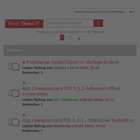
Neues
Thema
Themen als gelesen markieren
• 47 Themen
1
2
Nächste
Themen
Postkarten Farbe Clipart in Vorlage ändern
rs
Letzter Beitrag von
Xxpetra
«
08.11.2024, 19:07
te
Antworten:
3
r
u
n
App Cewepostcard IOS 5.3.2 Adressen offline
rs
g
te
vorbereiten
el
r
Letzter Beitrag von
Oli (CEWEianer)
«
30.03.2024, 15:22
es
u
Antworten:
3
e
n
n
g
er
el
B
App cewepostcard IOS 5.3.2 - Störischer Texteditor
rs
es
ei
te
e
Letzter Beitrag von
NeleHonig
«
27.03.2024, 15:52
tr
r
n
Antworten:
1
a
u
er
g
n
B