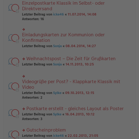
n
e
Einzelpostkarte Klassik im Selbst- oder
rs
tr
g
n
te
Direktversand
a
el
er
r
g
Letzter Beitrag von
icke46
«
11.07.2014, 14:08
es
B
u
Antworten:
16
e
ei
n
n
tr
g
er
a
el
B
Einladungskarten zur Kommunion oder
g
rs
es
ei
te
Konfirmation
e
tr
r
n
Letzter Beitrag von
Sonja
«
08.04.2014, 14:27
a
u
er
g
n
B
Weihnachtspost – Die Zeit für Grußkarten
g
ei
el
tr
rs
Letzter Beitrag von
Sonja
«
14.11.2013, 10:25
es
a
te
e
g
r
n
u
Videogrüße per Post? - Klappkarte Klassik mit
er
rs
n
B
te
Video
g
ei
r
el
Letzter Beitrag von
Sylke
«
09.10.2013, 12:15
tr
u
es
Antworten:
2
a
n
e
g
g
n
Postkarte erstellt - gleiches Layout als Poster
el
er
es
rs
Letzter Beitrag von
Sylke
«
16.04.2013, 10:12
B
e
te
Antworten:
3
ei
n
r
tr
er
u
Gutscheinproblem
a
B
n
g
rs
Letzter Beitrag von
icke46
«
22.02.2013, 21:05
ei
g