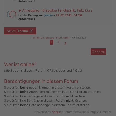
te
Antworten:
9
tr
el
r
a
es
u
Anregung: Klappkarte Klassik, Falz kurz
g
e
n
n
rs
Letzter Beitrag von
Jasmin
«
22.02.2013, 04:20
g
er
te
Antworten:
1
el
B
r
es
ei
u
e
tr
n
Neues
Thema
n
a
g
er
g
Themen als gelesen markieren
• 47 Themen
el
B
es
1
2
ei
e
Nächste
tr
n
Gehe zu
a
er
g
B
ei
Wer ist online?
tr
a
Mitglieder in diesem Forum: 0 Mitglieder und 1 Gast
g
Berechtigungen in diesem Forum
Sie dürfen
keine
neuen Themen in diesem Forum erstellen.
Sie dürfen
keine
Antworten zu Themen in diesem Forum erstellen.
Sie dürfen Ihre Beiträge in diesem Forum
nicht
ändern.
Sie dürfen Ihre Beiträge in diesem Forum
nicht
löschen.
Sie dürfen
keine
Dateianhänge in diesem Forum erstellen.
Powered by
phpBB
® Forum Software © phpBB Limited