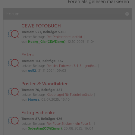
Foren als gelesen markieren
Forum
CEWE FOTOBUCH
Themen
:
527
,
Beiträge
:
5365
Letzter Beitrag:
Re: Projektdatei defekt
von
Hoang_Gia (CEWEianer)
, 12.10.2025, 11:04
Fotos
Themen
:
114
,
Beiträge
:
557
Letzter Beitrag:
Re: dm-Fotowelt 7.4.3 - große…
von
goll2
, 21.11.2024, 09:03
Poster & Wandbilder
Themen
:
76
,
Beiträge
:
487
Letzter Beitrag:
Klebenagel für Fotoleinwände
von
Maresa
, 03.07.2025, 16:10
Fotogeschenke
Themen
:
87
,
Beiträge
:
426
Letzter Beitrag:
Re: Foto-Sticker - ein Foto f…
von
Sebastian(CEWEianer)
, 26.08.2025, 16:04