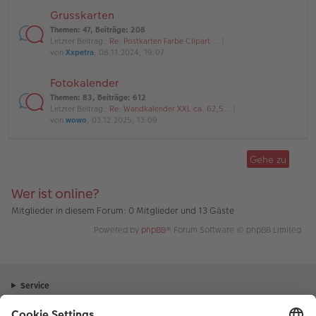
Grusskarten
Themen
:
47
,
Beiträge
:
208
Letzter Beitrag:
Re: Postkarten Farbe Clipart …
von
Xxpetra
, 08.11.2024, 19:07
Fotokalender
Themen
:
83
,
Beiträge
:
612
Letzter Beitrag:
Re: Wandkalender XXL ca. 62,5…
von
wowo
, 03.12.2025, 13:09
Gehe zu
Wer ist online?
Mitglieder in diesem Forum: 0 Mitglieder und 13 Gäste
Powered by
phpBB
® Forum Software © phpBB Limited
Service