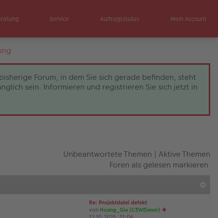
eratung
Service
Auftragsstatus
Mein Account
ung
bisherige Forum, in dem Sie sich gerade befinden, steht
ch sein. Informieren und registrieren Sie sich jetzt in
Unbeantwortete Themen
|
Aktive Themen
Foren als gelesen markieren
Re: Projektdatei defekt
von
Hoang_Gia (CEWEianer)
12.10.2025, 11:04
e