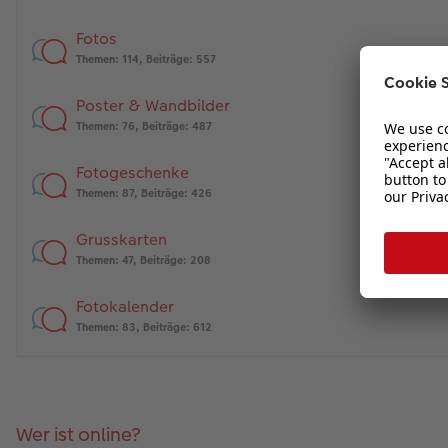
Fotos
Themen
:
114
,
Beiträge
:
557
Poster & Wandbilder
Themen
:
76
,
Beiträge
:
487
Fotogeschenke
Themen
:
87
,
Beiträge
:
426
Grusskarten
Themen
:
47
,
Beiträge
:
208
Fotokalender
Themen
:
83
,
Beiträge
:
612
Wer ist online?