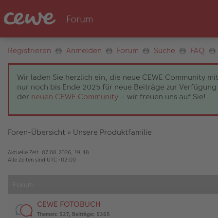
Registrieren
Anmelden
Forum
Suche
FAQ
Wir laden Sie herzlich ein, die neue CEWE Community mit
nur noch bis Ende 2025 für neue Beiträge zur Verfügung 
der
neuen CEWE Community
– wir freuen uns auf Sie!
Foren-Übersicht
»
Unsere Produktfamilie
Aktuelle Zeit: 07.08.2026, 19:48
Alle Zeiten sind
UTC+02:00
Forum
CEWE FOTOBUCH
Themen
:
527
,
Beiträge
:
5365