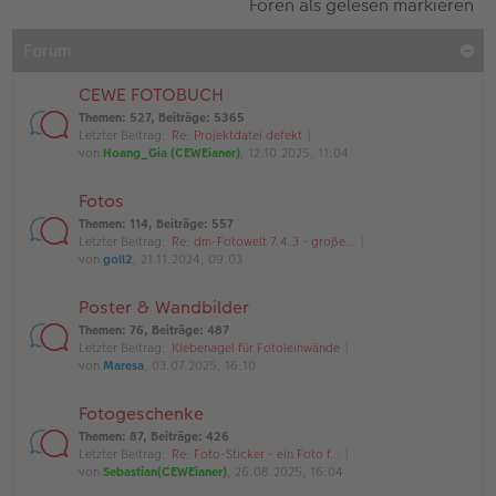
Foren als gelesen markieren
Forum
CEWE FOTOBUCH
Themen
:
527
,
Beiträge
:
5365
Letzter Beitrag:
Re: Projektdatei defekt
von
Hoang_Gia (CEWEianer)
, 12.10.2025, 11:04
Fotos
Themen
:
114
,
Beiträge
:
557
Letzter Beitrag:
Re: dm-Fotowelt 7.4.3 - große…
von
goll2
, 21.11.2024, 09:03
Poster & Wandbilder
Themen
:
76
,
Beiträge
:
487
Letzter Beitrag:
Klebenagel für Fotoleinwände
von
Maresa
, 03.07.2025, 16:10
Fotogeschenke
Themen
:
87
,
Beiträge
:
426
Letzter Beitrag:
Re: Foto-Sticker - ein Foto f…
von
Sebastian(CEWEianer)
, 26.08.2025, 16:04