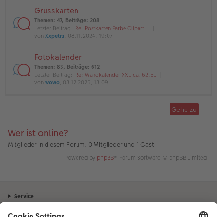
Grusskarten
Themen
:
47
,
Beiträge
:
208
Letzter Beitrag:
Re: Postkarten Farbe Clipart …
von
Xxpetra
, 08.11.2024, 19:07
Fotokalender
Themen
:
83
,
Beiträge
:
612
Letzter Beitrag:
Re: Wandkalender XXL ca. 62,5…
von
wowo
, 03.12.2025, 13:09
Gehe zu
Wer ist online?
Mitglieder in diesem Forum: 0 Mitglieder und 1 Gast
Powered by
phpBB
® Forum Software © phpBB Limited
Service