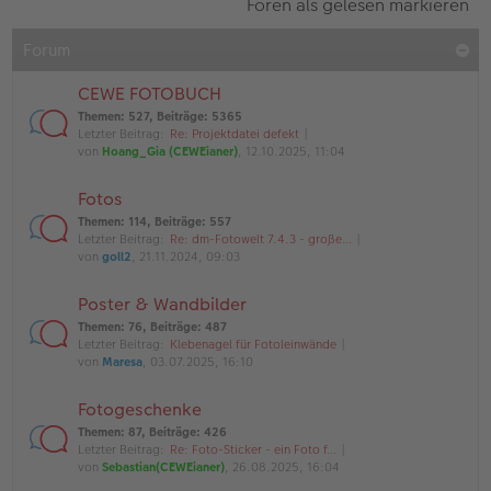
Foren als gelesen markieren
Forum
CEWE FOTOBUCH
Themen
:
527
,
Beiträge
:
5365
Letzter Beitrag:
Re: Projektdatei defekt
von
Hoang_Gia (CEWEianer)
, 12.10.2025, 11:04
Fotos
Themen
:
114
,
Beiträge
:
557
Letzter Beitrag:
Re: dm-Fotowelt 7.4.3 - große…
von
goll2
, 21.11.2024, 09:03
Poster & Wandbilder
Themen
:
76
,
Beiträge
:
487
Letzter Beitrag:
Klebenagel für Fotoleinwände
von
Maresa
, 03.07.2025, 16:10
Fotogeschenke
Themen
:
87
,
Beiträge
:
426
Letzter Beitrag:
Re: Foto-Sticker - ein Foto f…
von
Sebastian(CEWEianer)
, 26.08.2025, 16:04