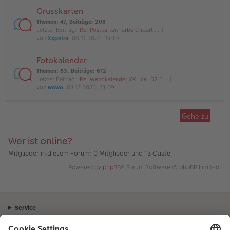
Grusskarten
Themen
:
47
,
Beiträge
:
208
Letzter Beitrag:
Re: Postkarten Farbe Clipart …
von
Xxpetra
, 08.11.2024, 19:07
Fotokalender
Themen
:
83
,
Beiträge
:
612
Letzter Beitrag:
Re: Wandkalender XXL ca. 62,5…
von
wowo
, 03.12.2025, 13:09
Gehe zu
Wer ist online?
Mitglieder in diesem Forum: 0 Mitglieder und 13 Gäste
Powered by
phpBB
® Forum Software © phpBB Limited
Service