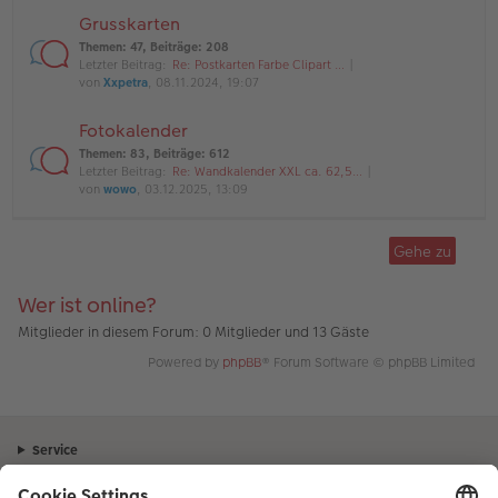
Grusskarten
Themen
:
47
,
Beiträge
:
208
Letzter Beitrag:
Re: Postkarten Farbe Clipart …
von
Xxpetra
, 08.11.2024, 19:07
Fotokalender
Themen
:
83
,
Beiträge
:
612
Letzter Beitrag:
Re: Wandkalender XXL ca. 62,5…
von
wowo
, 03.12.2025, 13:09
Gehe zu
Wer ist online?
Mitglieder in diesem Forum: 0 Mitglieder und 13 Gäste
Powered by
phpBB
® Forum Software © phpBB Limited
Service