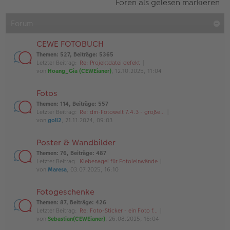
Foren als gelesen markieren
Forum
CEWE FOTOBUCH
Themen
:
527
,
Beiträge
:
5365
Letzter Beitrag:
Re: Projektdatei defekt
von
Hoang_Gia (CEWEianer)
, 12.10.2025, 11:04
Fotos
Themen
:
114
,
Beiträge
:
557
Letzter Beitrag:
Re: dm-Fotowelt 7.4.3 - große…
von
goll2
, 21.11.2024, 09:03
Poster & Wandbilder
Themen
:
76
,
Beiträge
:
487
Letzter Beitrag:
Klebenagel für Fotoleinwände
von
Maresa
, 03.07.2025, 16:10
Fotogeschenke
Themen
:
87
,
Beiträge
:
426
Letzter Beitrag:
Re: Foto-Sticker - ein Foto f…
von
Sebastian(CEWEianer)
, 26.08.2025, 16:04