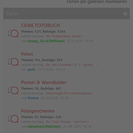
Foren als gelesen markieren
Forum
CEWE FOTOBUCH
Themen
:
527
,
Beiträge
:
5365
Letzter Beitrag:
Re: Projektdatei defekt
von
Hoang_Gia (CEWEianer)
, 12.10.2025, 11:04
Fotos
Themen
:
114
,
Beiträge
:
557
Letzter Beitrag:
Re: dm-Fotowelt 7.4.3 - große…
von
goll2
, 21.11.2024, 09:03
Poster & Wandbilder
Themen
:
76
,
Beiträge
:
487
Letzter Beitrag:
Klebenagel für Fotoleinwände
von
Maresa
, 03.07.2025, 16:10
Fotogeschenke
Themen
:
87
,
Beiträge
:
426
Letzter Beitrag:
Re: Foto-Sticker - ein Foto f…
von
Sebastian(CEWEianer)
, 26.08.2025, 16:04