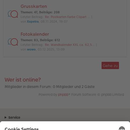
Grusskarten
Themen
:
47
,
Beiträge
:
208
Letzter Beitrag:
Re: Postkarten Farbe Clipart …
von
Xxpetra
, 08.11.2024, 19:07
Fotokalender
Themen
:
83
,
Beiträge
:
612
Letzter Beitrag:
Re: Wandkalender XXL ca. 62,5…
von
wowo
, 03.12.2025, 13:09
Gehe zu
Wer ist online?
Mitglieder in diesem Forum: 0 Mitglieder und 2 Gäste
Powered by
phpBB
® Forum Software © phpBB Limited
Service