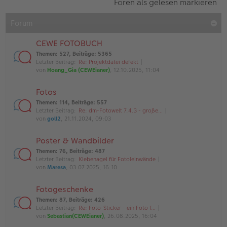
Foren als gelesen markieren
Forum
CEWE FOTOBUCH
Themen
:
527
,
Beiträge
:
5365
Letzter Beitrag:
Re: Projektdatei defekt
von
Hoang_Gia (CEWEianer)
, 12.10.2025, 11:04
Fotos
Themen
:
114
,
Beiträge
:
557
Letzter Beitrag:
Re: dm-Fotowelt 7.4.3 - große…
von
goll2
, 21.11.2024, 09:03
Poster & Wandbilder
Themen
:
76
,
Beiträge
:
487
Letzter Beitrag:
Klebenagel für Fotoleinwände
von
Maresa
, 03.07.2025, 16:10
Fotogeschenke
Themen
:
87
,
Beiträge
:
426
Letzter Beitrag:
Re: Foto-Sticker - ein Foto f…
von
Sebastian(CEWEianer)
, 26.08.2025, 16:04