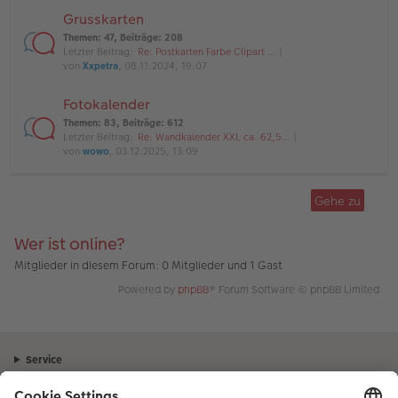
Grusskarten
Themen
:
47
,
Beiträge
:
208
Letzter Beitrag:
Re: Postkarten Farbe Clipart …
von
Xxpetra
, 08.11.2024, 19:07
Fotokalender
Themen
:
83
,
Beiträge
:
612
Letzter Beitrag:
Re: Wandkalender XXL ca. 62,5…
von
wowo
, 03.12.2025, 13:09
Gehe zu
Wer ist online?
Mitglieder in diesem Forum: 0 Mitglieder und 1 Gast
Powered by
phpBB
® Forum Software © phpBB Limited
Service