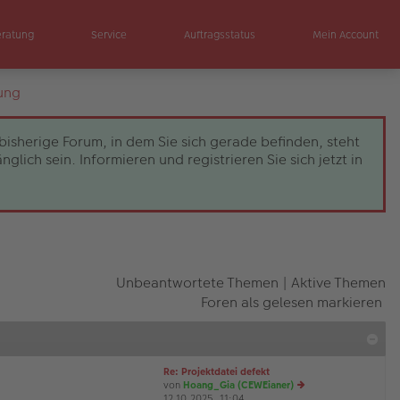
eratung
Service
Auftragsstatus
Mein Account
ung
bisherige Forum, in dem Sie sich gerade befinden, steht
ch sein. Informieren und registrieren Sie sich jetzt in
Unbeantwortete Themen
|
Aktive Themen
Foren als gelesen markieren
Re: Projektdatei defekt
von
Hoang_Gia (CEWEianer)
12.10.2025, 11:04
e