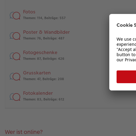
Fotos
Themen
:
114
,
Beiträge
:
557
Poster & Wandbilder
Themen
:
76
,
Beiträge
:
487
Fotogeschenke
Themen
:
87
,
Beiträge
:
426
Grusskarten
Themen
:
47
,
Beiträge
:
208
Fotokalender
Themen
:
83
,
Beiträge
:
612
Wer ist online?