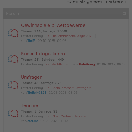
Foren als gelesen markieren
Forum
Gewinnspiele & Wettbewerbe
Themen
:
344
,
Beiträge
:
30019
Letzter Beitrag:
Re: Die Jahrbuchchallenge 202…
von
TiniM
, 09.10.2025, 00:08
Komm fotografieren
Themen
:
211
,
Beiträge
:
1449
Letzter Beitrag:
Re: Nachtfotos
von
NeleHonig
, 02.06.2025, 09:14
Umfragen
Themen
:
43
,
Beiträge
:
823
Letzter Beitrag:
Re: Bachelorarbeit: Umfrage z…
von
Tigilein0328
, 22.05.2025, 08:26
Termine
Themen
:
5
,
Beiträge
:
93
Letzter Beitrag:
Re: CEWE Webinar Termine
von
Maresa
, 04.08.2025, 11:18