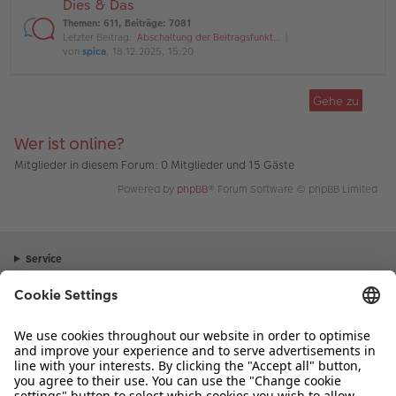
Dies & Das
Themen
:
611
,
Beiträge
:
7081
Letzter Beitrag:
Abschaltung der Beitragsfunkt…
von
spica
, 18.12.2025, 15:20
Gehe zu
Wer ist online?
Mitglieder in diesem Forum: 0 Mitglieder und 15 Gäste
Powered by
phpBB
® Forum Software © phpBB Limited
Service
Unternehmen
Sortiment