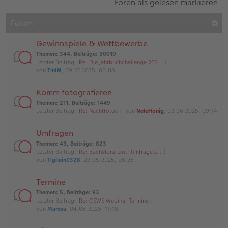
Foren als gelesen markieren
Forum
Gewinnspiele & Wettbewerbe
Themen
:
344
,
Beiträge
:
30019
Letzter Beitrag:
Re: Die Jahrbuchchallenge 202…
von
TiniM
, 09.10.2025, 00:08
Komm fotografieren
Themen
:
211
,
Beiträge
:
1449
Letzter Beitrag:
Re: Nachtfotos
von
NeleHonig
, 02.06.2025, 09:14
Umfragen
Themen
:
43
,
Beiträge
:
823
Letzter Beitrag:
Re: Bachelorarbeit: Umfrage z…
von
Tigilein0328
, 22.05.2025, 08:26
Termine
Themen
:
5
,
Beiträge
:
93
Letzter Beitrag:
Re: CEWE Webinar Termine
von
Maresa
, 04.08.2025, 11:18