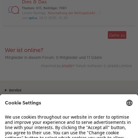
Dies & Das
Themen
:
611
,
Beiträge
:
7081
Letzter Beitrag:
Abschaltung der Beitragsfunkt…
von
spica
, 18.12.2025, 15:20
Gehe zu
Wer ist online?
Mitglieder in diesem Forum: 0 Mitglieder und 11 Gäste
Powered by
phpBB
® Forum Software © phpBB Limited
Service
Unternehmen
Sortiment