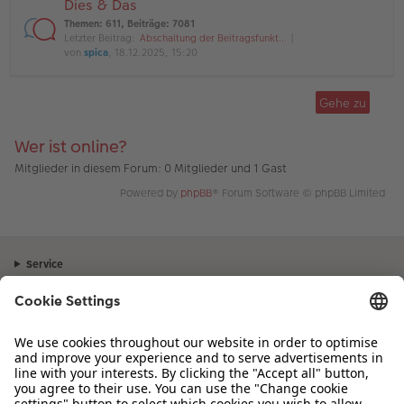
Dies & Das
Themen
:
611
,
Beiträge
:
7081
Letzter Beitrag:
Abschaltung der Beitragsfunkt…
von
spica
, 18.12.2025, 15:20
Gehe zu
Wer ist online?
Mitglieder in diesem Forum: 0 Mitglieder und 1 Gast
Powered by
phpBB
® Forum Software © phpBB Limited
Service
Unternehmen
Sortiment