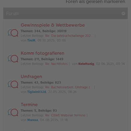
Foren als gelesen markieren
Forum
Gewinnspiele & Wettbewerbe
Themen
:
344
,
Beiträge
:
30019
Letzter Beitrag:
Re: Die Jahrbuchchallenge 202…
von
TiniM
, 09.10.2025, 00:08
Komm fotografieren
Themen
:
211
,
Beiträge
:
1449
Letzter Beitrag:
Re: Nachtfotos
von
NeleHonig
, 02.06.2025, 09:14
Umfragen
Themen
:
43
,
Beiträge
:
823
Letzter Beitrag:
Re: Bachelorarbeit: Umfrage z…
von
Tigilein0328
, 22.05.2025, 08:26
Termine
Themen
:
5
,
Beiträge
:
93
Letzter Beitrag:
Re: CEWE Webinar Termine
von
Maresa
, 04.08.2025, 11:18