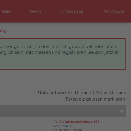
eratung
Service
Auftragsstatus
Mein Account
ung
bisherige Forum, in dem Sie sich gerade befinden, steht
ch sein. Informieren und registrieren Sie sich jetzt in
Unbeantwortete Themen
|
Aktive Themen
Foren als gelesen markieren
Re: Die Jahrbuchchallenge 202…
von
TiniM
09.10.2025, 00:08
e