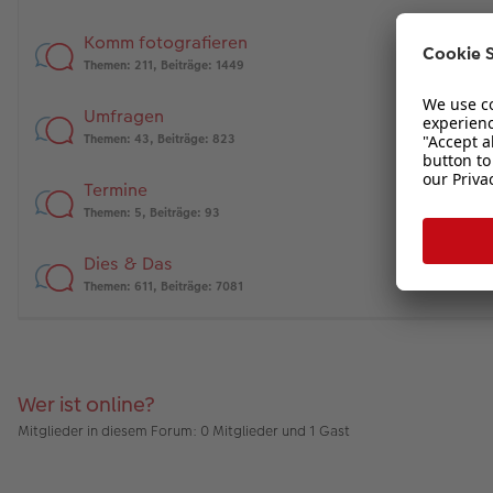
Komm fotografieren
Themen
:
211
,
Beiträge
:
1449
Umfragen
Themen
:
43
,
Beiträge
:
823
Termine
Themen
:
5
,
Beiträge
:
93
Dies & Das
Themen
:
611
,
Beiträge
:
7081
Wer ist online?
Mitglieder in diesem Forum: 0 Mitglieder und 1 Gast