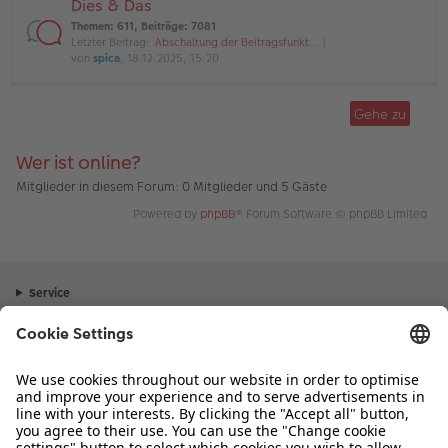
Dies & Das
Themen
:
611
,
Beiträge
:
7081
Letzter Beitrag:
Abschaltung der Beitragsfunkt…
von
spica
, 18.12.2025, 15:20
Gehe zu
Wer ist online?
Mitglieder in diesem Forum: 0 Mitglieder und 5 Gäste
Powered by
phpBB
® Forum Software © phpBB Limited
Service
Unternehmen
Sortiment