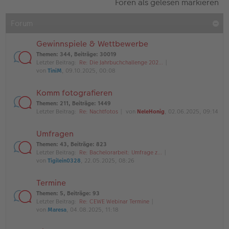
Foren als gelesen markieren
Forum
Gewinnspiele & Wettbewerbe
Themen
:
344
,
Beiträge
:
30019
Letzter Beitrag:
Re: Die Jahrbuchchallenge 202…
von
TiniM
, 09.10.2025, 00:08
Komm fotografieren
Themen
:
211
,
Beiträge
:
1449
Letzter Beitrag:
Re: Nachtfotos
von
NeleHonig
, 02.06.2025, 09:14
Umfragen
Themen
:
43
,
Beiträge
:
823
Letzter Beitrag:
Re: Bachelorarbeit: Umfrage z…
von
Tigilein0328
, 22.05.2025, 08:26
Termine
Themen
:
5
,
Beiträge
:
93
Letzter Beitrag:
Re: CEWE Webinar Termine
von
Maresa
, 04.08.2025, 11:18