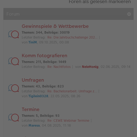
Foren als gelesen markieren
Forum
Gewinnspiele & Wettbewerbe
Themen
:
344
,
Beiträge
:
30019
Letzter Beitrag:
Re: Die Jahrbuchchallenge 202…
von
TiniM
, 09.10.2025, 00:08
Komm fotografieren
Themen
:
211
,
Beiträge
:
1449
Letzter Beitrag:
Re: Nachtfotos
von
NeleHonig
, 02.06.2025, 09:14
Umfragen
Themen
:
43
,
Beiträge
:
823
Letzter Beitrag:
Re: Bachelorarbeit: Umfrage z…
von
Tigilein0328
, 22.05.2025, 08:26
Termine
Themen
:
5
,
Beiträge
:
93
Letzter Beitrag:
Re: CEWE Webinar Termine
von
Maresa
, 04.08.2025, 11:18