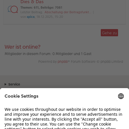
Dies & Das
Themen
:
611
,
Beiträge
:
7081
Letzter Beitrag:
Abschaltung der Beitragsfunkt…
von
spica
, 18.12.2025, 15:20
Gehe zu
Wer ist online?
Mitglieder in diesem Forum: 0 Mitglieder und 1 Gast
Powered by
phpBB
® Forum Software © phpBB Limited
Service
Unternehmen
Sortiment