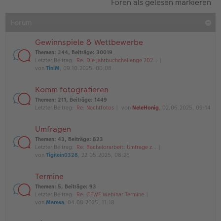
Foren als gelesen markieren
Forum
Gewinnspiele & Wettbewerbe
Themen
:
344
,
Beiträge
:
30019
Letzter Beitrag:
Re: Die Jahrbuchchallenge 202…
von
TiniM
, 09.10.2025, 00:08
Komm fotografieren
Themen
:
211
,
Beiträge
:
1449
Letzter Beitrag:
Re: Nachtfotos
von
NeleHonig
, 02.06.2025, 09:14
Umfragen
Themen
:
43
,
Beiträge
:
823
Letzter Beitrag:
Re: Bachelorarbeit: Umfrage z…
von
Tigilein0328
, 22.05.2025, 08:26
Termine
Themen
:
5
,
Beiträge
:
93
Letzter Beitrag:
Re: CEWE Webinar Termine
von
Maresa
, 04.08.2025, 11:18