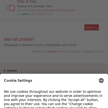
Dies & Das
Themen
:
611
,
Beiträge
:
7081
Letzter Beitrag:
Abschaltung der Beitragsfunkt…
von
spica
, 18.12.2025, 15:20
Gehe zu
Wer ist online?
Mitglieder in diesem Forum: 0 Mitglieder und 1 Gast
Powered by
phpBB
® Forum Software © phpBB Limited
Service
Unternehmen
Sortiment