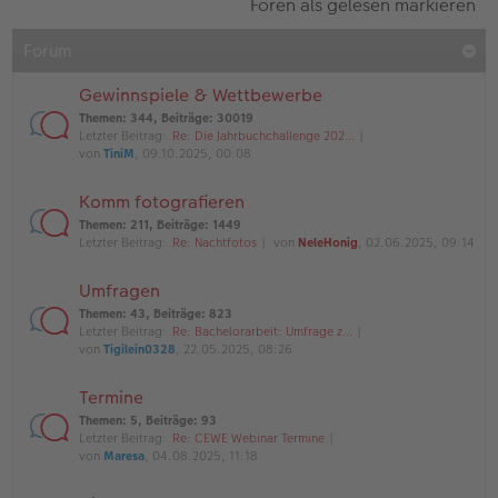
Foren als gelesen markieren
Forum
Gewinnspiele & Wettbewerbe
Themen
:
344
,
Beiträge
:
30019
Letzter Beitrag:
Re: Die Jahrbuchchallenge 202…
von
TiniM
, 09.10.2025, 00:08
Komm fotografieren
Themen
:
211
,
Beiträge
:
1449
Letzter Beitrag:
Re: Nachtfotos
von
NeleHonig
, 02.06.2025, 09:14
Umfragen
Themen
:
43
,
Beiträge
:
823
Letzter Beitrag:
Re: Bachelorarbeit: Umfrage z…
von
Tigilein0328
, 22.05.2025, 08:26
Termine
Themen
:
5
,
Beiträge
:
93
Letzter Beitrag:
Re: CEWE Webinar Termine
von
Maresa
, 04.08.2025, 11:18