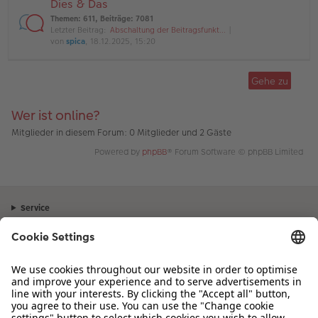
Dies & Das
Themen
:
611
,
Beiträge
:
7081
Letzter Beitrag:
Abschaltung der Beitragsfunkt…
von
spica
, 18.12.2025, 15:20
Gehe zu
Wer ist online?
Mitglieder in diesem Forum: 0 Mitglieder und 2 Gäste
Powered by
phpBB
® Forum Software © phpBB Limited
Service
Unternehmen
Sortiment