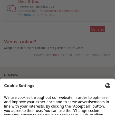
Dies & Das
Themen
:
611
,
Beiträge
:
7081
Letzter Beitrag:
Abschaltung der Beitragsfunkt…
von
spica
, 18.12.2025, 15:20
Gehe zu
Wer ist online?
Mitglieder in diesem Forum: 0 Mitglieder und 2 Gäste
Powered by
phpBB
® Forum Software © phpBB Limited
Service
Unternehmen
Sortiment