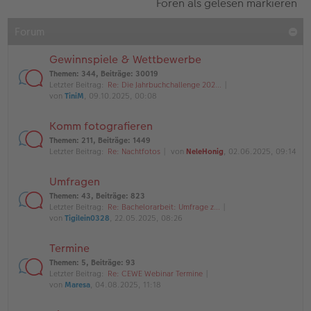
Foren als gelesen markieren
Forum
Gewinnspiele & Wettbewerbe
Themen
:
344
,
Beiträge
:
30019
Letzter Beitrag:
Re: Die Jahrbuchchallenge 202…
von
TiniM
, 09.10.2025, 00:08
Komm fotografieren
Themen
:
211
,
Beiträge
:
1449
Letzter Beitrag:
Re: Nachtfotos
von
NeleHonig
, 02.06.2025, 09:14
Umfragen
Themen
:
43
,
Beiträge
:
823
Letzter Beitrag:
Re: Bachelorarbeit: Umfrage z…
von
Tigilein0328
, 22.05.2025, 08:26
Termine
Themen
:
5
,
Beiträge
:
93
Letzter Beitrag:
Re: CEWE Webinar Termine
von
Maresa
, 04.08.2025, 11:18